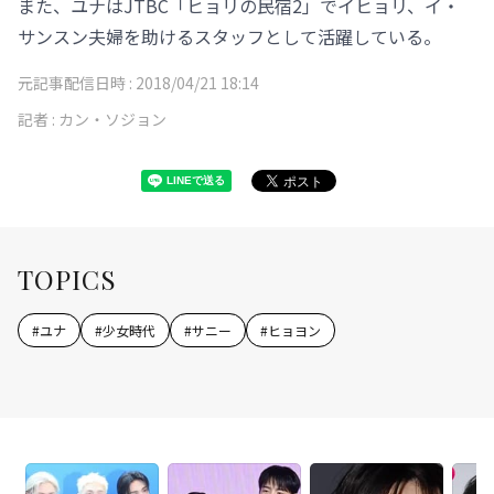
また、ユナはJTBC「ヒョリの民宿2」でイヒョリ、イ・
サンスン夫婦を助けるスタッフとして活躍している。
元記事配信日時 :
2018/04/21 18:14
記者 :
カン・ソジョン
TOPICS
#
ユナ
#
少女時代
#
サニー
#
ヒョヨン