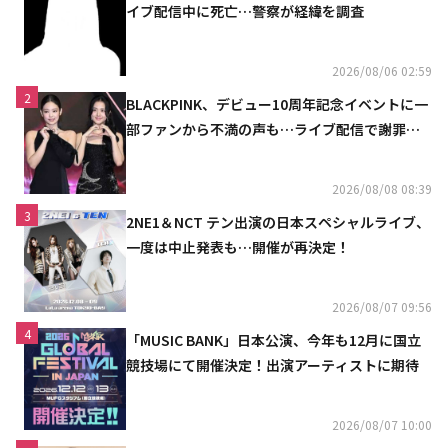
イブ配信中に死亡…警察が経緯を調査
2026/08/06 02:59
2
BLACKPINK、デビュー10周年記念イベントに一
部ファンから不満の声も…ライブ配信で謝罪
「コミュニケーション不足だった」
2026/08/08 08:39
3
2NE1＆NCT テン出演の日本スペシャルライブ、
一度は中止発表も…開催が再決定！
2026/08/07 09:56
4
「MUSIC BANK」日本公演、今年も12月に国立
競技場にて開催決定！出演アーティストに期待
2026/08/07 10:00