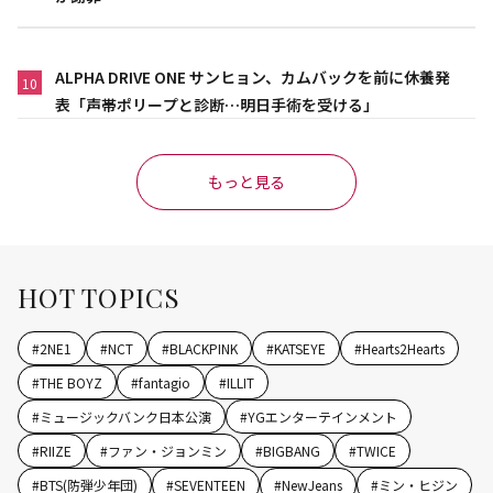
ALPHA DRIVE ONE サンヒョン、カムバックを前に休養発
10
表「声帯ポリープと診断…明日手術を受ける」
もっと見る
HOT TOPICS
#
2NE1
#
NCT
#
BLACKPINK
#
KATSEYE
#
Hearts2Hearts
#
THE BOYZ
#
fantagio
#
ILLIT
#
ミュージックバンク日本公演
#
YGエンターテインメント
#
RIIZE
#
ファン・ジョンミン
#
BIGBANG
#
TWICE
#
BTS(防弾少年団)
#
SEVENTEEN
#
NewJeans
#
ミン・ヒジン