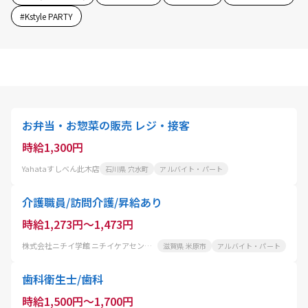
#
Kstyle PARTY
お弁当・お惣菜の販売 レジ・接客
時給1,300円
Yahataすしべん此木店
石川県 穴水町
アルバイト・パート
介護職員/訪問介護/昇給あり
時給1,273円～1,473円
株式会社ニチイ学館 ニチイケアセンター米原
滋賀県 米原市
アルバイト・パート
歯科衛生士/歯科
時給1,500円～1,700円