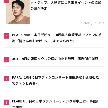
5
ソ・ジソブ、大好評につき来日イベントの追加
公演が決定！
2026/08/07 03:57
BLACKPINK、本日デビュー10周年！直筆手紙でファンに感
6
謝「皆さんのおかげでここまで来られた」
JO1、9月の韓国ソウル公演の中止を発表…事務所が謝罪
7
KARA、10月に日本ファンコンサート開催決定！延期を経
8
てファンと再会へ
FLARE U、初の日本ファンミーティングが中止に…事務所
9
が謝罪