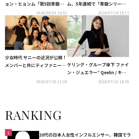
ョン・ヒョンム「第5回青龍シ
ム、5年連続で「青龍シリーズ
リーズアワード」レッドカーペ
アワード」MCに抜擢！
2026/08/01 10:51
2026/07/24 19:17
ットに登場
少女時代 サニーの近況が公開！
ケリング・グループ傘下 ファイ
メンバーと共にティファニー出
ン・ジュエラー“ Qeelin / キー
演のミュージカルを鑑賞…変わ
リン ” グローバル ブランド ア
らぬ友情アピール
2026/07/20 11:28
2026/07/16 18:39
ンバサダー Yoonaを起用した新
キャンペーン“ My Wulu ”を発
表
RANKING
1
20代の日本人女性インフルエンサー、韓国でラ