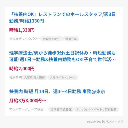
「扶養内OK」レストランでのホールスタッフ/週3日
勤務/時給1330円
時給1,330円
株式会社ワークパワー
宮城県 仙台市
派遣社員
理学療法士/駅から徒歩3分/土日祝休み・時短勤務も
可能!週1日～勤務&扶養内勤務もOK!子育て世代活躍
中/採用強化中
時給2,000円
喜馬病院
大阪府 東大阪市
アルバイト・パート
扶養内 時短 月14日、週3～4日勤務 事務@東京
月給8万8,000円～
マンパワーグループ株式会社
東京都 千代田区
アルバイト・パート / 契約社員
supported by 求人ボックス