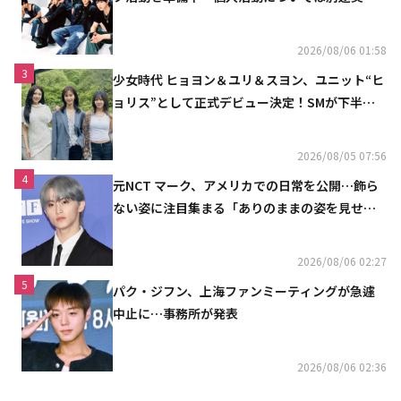
へ」
2026/08/06 01:58
3
少女時代 ヒョヨン＆ユリ＆スヨン、ユニット“ヒ
ョリス”として正式デビュー決定！SMが下半期
の計画を公開
2026/08/05 07:56
4
元NCT マーク、アメリカでの日常を公開…飾ら
ない姿に注目集まる「ありのままの姿を見せた
い」（動画あり）
2026/08/06 02:27
5
パク・ジフン、上海ファンミーティングが急遽
中止に…事務所が発表
2026/08/06 02:36