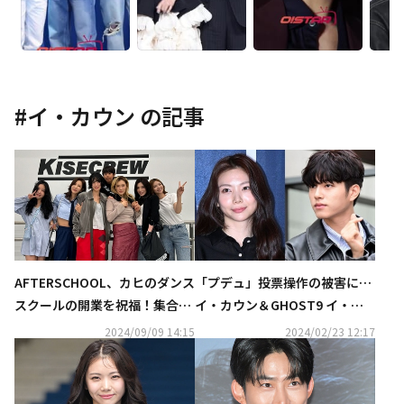
#
イ・カウン
の記事
AFTERSCHOOL、カヒのダンス
「プデュ」投票操作の被害に…
スクールの開業を祝福！集合シ
イ・カウン＆GHOST9 イ・ジ
ョットにファン歓喜
ヌ、当時の心境を語る（動画あ
2024/09/09 14:15
2024/02/23 12:17
り）