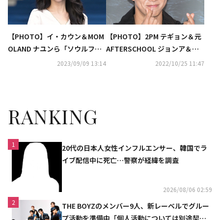
【PHOTO】イ・カウン＆MOM
【PHOTO】2PM テギョン＆元
OLAND ナユンら「ソウルファ
AFTERSCHOOL ジョンア＆ジ
ッションウィーク」に出席
ュヨン＆イ・カウンら、映画
2023/09/09 13:14
2022/10/25 11:47
「自白」VIP試写会に出席
RANKING
1
20代の日本人女性インフルエンサー、韓国でラ
イブ配信中に死亡…警察が経緯を調査
2026/08/06 02:59
2
THE BOYZのメンバー9人、新レーベルでグルー
プ活動を準備中「個人活動については別途契約