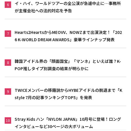
イ・ハイ、ワールドツアーの全公演が急遽中止に…事務所
6
が主催会社への法的対応を予告
Hearts2HeartsからMEOVV、NOWZまで出演決定！「202
7
6 K-WORLD DREAM AWARDS」豪華ラインナップ発表
韓国アイドル界の「顔面国宝」「マンネ」といえば誰？K-
8
POP推しタイプ別調査の結果が明らかに
TWICEメンバーの移籍説からHYBEアイドルの脱退まで「K
9
style 7月の記事ランキングTOP5」を発表
Stray Kids ハン「NYLON JAPAN」10月号に登場！ロング
10
インタビューなど30ページの大ボリューム