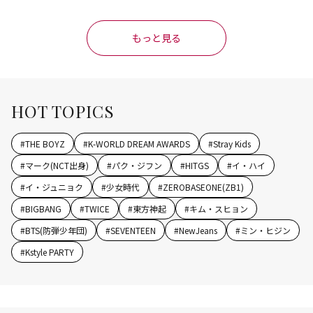
もっと見る
HOT TOPICS
#
THE BOYZ
#
K-WORLD DREAM AWARDS
#
Stray Kids
#
マーク(NCT出身)
#
パク・ジフン
#
HITGS
#
イ・ハイ
#
イ・ジュニョク
#
少女時代
#
ZEROBASEONE(ZB1)
#
BIGBANG
#
TWICE
#
東方神起
#
キム・スヒョン
#
BTS(防弾少年団)
#
SEVENTEEN
#
NewJeans
#
ミン・ヒジン
#
Kstyle PARTY