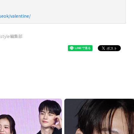
seok/valentine/
Kstyle編集部