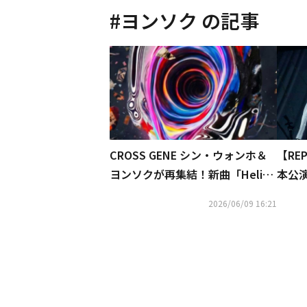
#
ヨンソク
の記事
CROSS GENE シン・ウォンホ＆
【RE
ヨンソクが再集結！新曲「Helico
本公
pter」MV公開
ヨン
2026/06/09 16:21
ァン