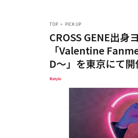
TOP
PICK UP
CROSS GENE出
「Valentine Fanm
D～」を東京にて開