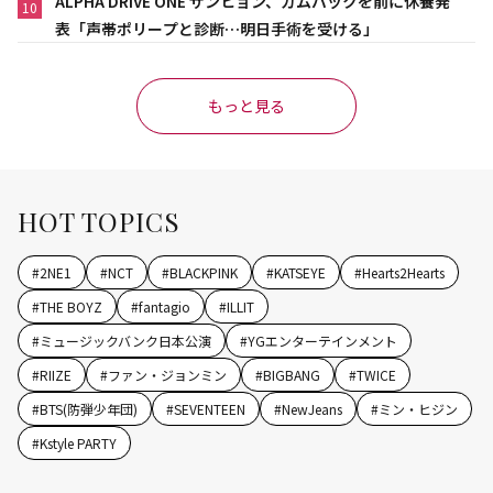
ALPHA DRIVE ONE サンヒョン、カムバックを前に休養発
10
表「声帯ポリープと診断…明日手術を受ける」
もっと見る
HOT TOPICS
#
2NE1
#
NCT
#
BLACKPINK
#
KATSEYE
#
Hearts2Hearts
#
THE BOYZ
#
fantagio
#
ILLIT
#
ミュージックバンク日本公演
#
YGエンターテインメント
#
RIIZE
#
ファン・ジョンミン
#
BIGBANG
#
TWICE
#
BTS(防弾少年団)
#
SEVENTEEN
#
NewJeans
#
ミン・ヒジン
#
Kstyle PARTY