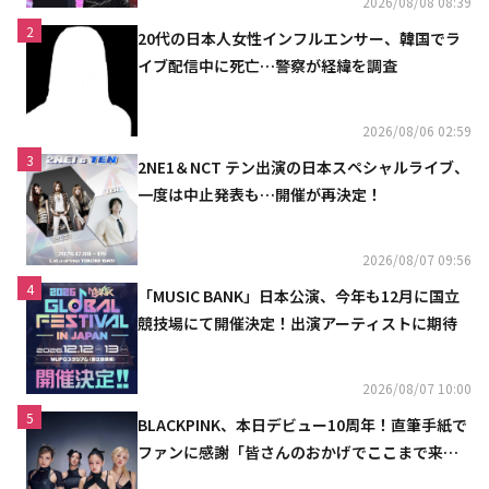
2026/08/08 08:39
2
20代の日本人女性インフルエンサー、韓国でラ
イブ配信中に死亡…警察が経緯を調査
2026/08/06 02:59
3
2NE1＆NCT テン出演の日本スペシャルライブ、
一度は中止発表も…開催が再決定！
2026/08/07 09:56
4
「MUSIC BANK」日本公演、今年も12月に国立
競技場にて開催決定！出演アーティストに期待
2026/08/07 10:00
5
BLACKPINK、本日デビュー10周年！直筆手紙で
ファンに感謝「皆さんのおかげでここまで来ら
れた」