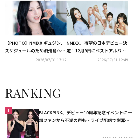
【PHOTO】NMIXX ギュジン、
NMIXX、待望の日本デビュー決
スケジュールのため済州島へ…
定！12月9日にベストアルバム
キュートな笑顔
「N=MIXX」をリリース
2026/07/31 17:12
2026/07/31 12:49
RANKING
1
BLACKPINK、デビュー10周年記念イベントに一
部ファンから不満の声も…ライブ配信で謝罪
「コミュニケーション不足だった」