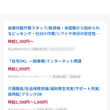
倉庫内軽作業スタッフ/無資格・未経験から始められ
るピッキング・仕分け作業/シフトや休日の安定性抜
群
時給1,300円～
福山通運株式会社
千葉県 市川市
アルバイト・パート
「在宅OK」一般事務/インターネット関連
時給1,950円
株式会社リクルートスタッフィング
東京都 港区
派遣社員
介護職員/社会保険完備/福利厚生充実/サポート充実/
高時給/ブランクOK
時給1,500円～1,800円
株式会社DYMキャリア
大阪府 豊中市
派遣社員