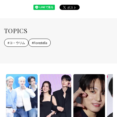
TOPICS
#
コ・ウリム
#
Forestella