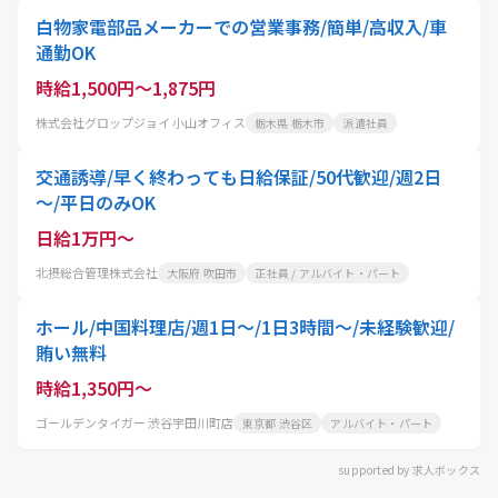
白物家電部品メーカーでの営業事務/簡単/高収入/車
通勤OK
時給1,500円～1,875円
株式会社グロップジョイ 小山オフィス
栃木県 栃木市
派遣社員
交通誘導/早く終わっても日給保証/50代歓迎/週2日
～/平日のみOK
日給1万円～
北摂総合管理株式会社
大阪府 吹田市
正社員 / アルバイト・パート
ホール/中国料理店/週1日～/1日3時間～/未経験歓迎/
賄い無料
時給1,350円～
ゴールデンタイガー 渋谷宇田川町店
東京都 渋谷区
アルバイト・パート
supported by 求人ボックス