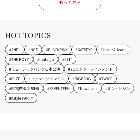
もっと見る
HOT TOPICS
#
2NE1
#
NCT
#
BLACKPINK
#
KATSEYE
#
Hearts2Hearts
#
THE BOYZ
#
fantagio
#
ILLIT
#
ミュージックバンク日本公演
#
YGエンターテインメント
#
RIIZE
#
ファン・ジョンミン
#
BIGBANG
#
TWICE
#
BTS(防弾少年団)
#
SEVENTEEN
#
NewJeans
#
ミン・ヒジン
#
Kstyle PARTY