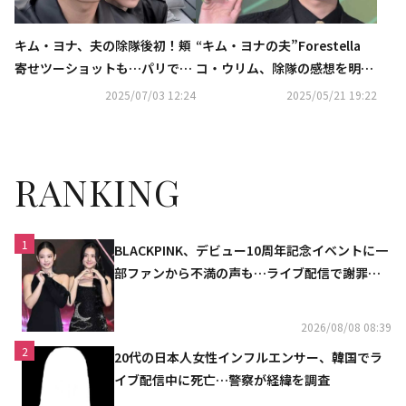
キム・ヨナ、夫の除隊後初！頬
“キム・ヨナの夫”Forestella
寄せツーショットも…パリで
コ・ウリム、除隊の感想を明か
の“ラブラブデート”公開し話題
す「自分だけの学びの時間があ
2025/07/03 12:24
2025/05/21 19:22
に
った」
RANKING
1
BLACKPINK、デビュー10周年記念イベントに一
部ファンから不満の声も…ライブ配信で謝罪
「コミュニケーション不足だった」
2026/08/08 08:39
2
20代の日本人女性インフルエンサー、韓国でラ
イブ配信中に死亡…警察が経緯を調査