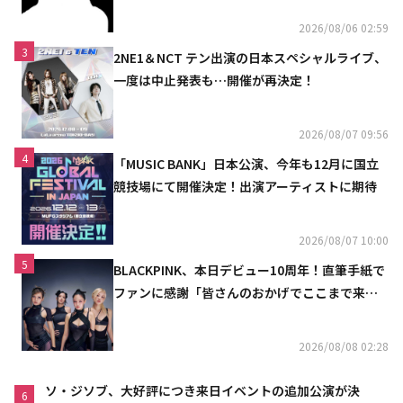
2026/08/06 02:59
3
2NE1＆NCT テン出演の日本スペシャルライブ、
一度は中止発表も…開催が再決定！
2026/08/07 09:56
4
「MUSIC BANK」日本公演、今年も12月に国立
競技場にて開催決定！出演アーティストに期待
2026/08/07 10:00
5
BLACKPINK、本日デビュー10周年！直筆手紙で
ファンに感謝「皆さんのおかげでここまで来ら
れた」
2026/08/08 02:28
ソ・ジソブ、大好評につき来日イベントの追加公演が決
6