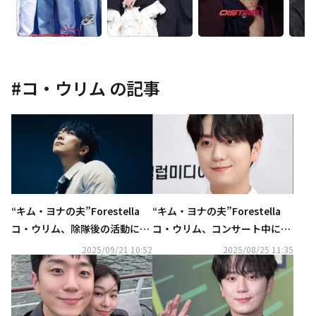
#
コ・ウリム
の記事
“キム・ヨナの夫”Forestella
“キム・ヨナの夫”Forestella
コ・ウリム、除隊後の活動に対
コ・ウリム、コンサート中に負
する意気込み語る「より自由に
傷
2025/09/21 10:52
2025/08/25 11:35
力強く走っていく」