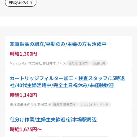
#
Kstyle PARTY
家電製品の組立/昼勤のみ/主婦の方も活躍中
時給1,300円
Man to Man株式会社 春日井オフィス
愛知県 江南市
派遣社員
カートリッジフィルター加工・検査スタッフ/15時退
社/40代主婦活躍中/完全土日祝休み/未経験歓迎
時給1,140円
東洋濾紙株式会社 新潟工場
新潟県 新発田市
アルバイト・パート
仕分け作業/主婦主夫歓迎/新木場駅周辺
時給1,675円～