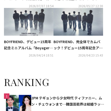
プラットフォームもオープン
タイトル曲「Starlit Voices」
2026/07/07 18:54
2026/05/27 12:30
MV公開
BOYFRIEND、デビュー15周年
BOYFRIEND、完全体でカムバ
記念ミニアルバム「Boyager
ック！デビュー15周年記念アル
6」発売決定！5月に東京にてリ
バム「Boyager 6」を5月26日
2026/04/24 18:51
2026/04/23 15:43
リースイベントを開催
に発売
RANKING
1
2PM テギョンから少女時代 ティファニー、ム
ン・チェウォンまで…韓国芸能界は結婚ラッシ
ュ