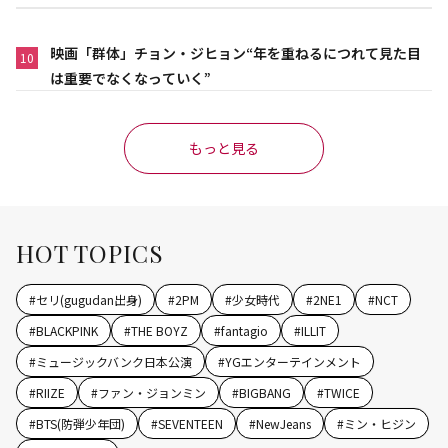
映画「群体」チョン・ジヒョン“年を重ねるにつれて見た目
10
は重要でなくなっていく”
もっと見る
HOT TOPICS
#
セリ(gugudan出身)
#
2PM
#
少女時代
#
2NE1
#
NCT
#
BLACKPINK
#
THE BOYZ
#
fantagio
#
ILLIT
#
ミュージックバンク日本公演
#
YGエンターテインメント
#
RIIZE
#
ファン・ジョンミン
#
BIGBANG
#
TWICE
#
BTS(防弾少年団)
#
SEVENTEEN
#
NewJeans
#
ミン・ヒジン