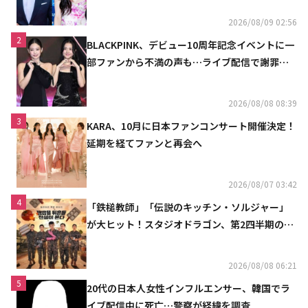
2026/08/09 02:56
2
BLACKPINK、デビュー10周年記念イベントに一
部ファンから不満の声も…ライブ配信で謝罪
「コミュニケーション不足だった」
2026/08/08 08:39
3
KARA、10月に日本ファンコンサート開催決定！
延期を経てファンと再会へ
2026/08/07 03:42
4
「鉄槌教師」「伝説のキッチン・ソルジャー」
が大ヒット！スタジオドラゴン、第2四半期の売
上高が黒字に
2026/08/08 06:21
5
20代の日本人女性インフルエンサー、韓国でラ
イブ配信中に死亡…警察が経緯を調査