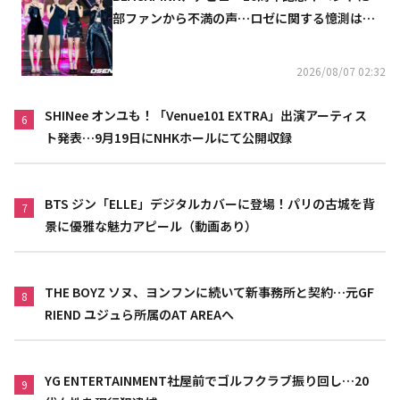
部ファンから不満の声…ロゼに関する憶測は否
定
2026/08/07 02:32
SHINee オンユも！「Venue101 EXTRA」出演アーティス
6
ト発表…9月19日にNHKホールにて公開収録
BTS ジン「ELLE」デジタルカバーに登場！パリの古城を背
7
景に優雅な魅力アピール（動画あり）
THE BOYZ ソヌ、ヨンフンに続いて新事務所と契約…元GF
8
RIEND ユジュら所属のAT AREAへ
YG ENTERTAINMENT社屋前でゴルフクラブ振り回し…20
9