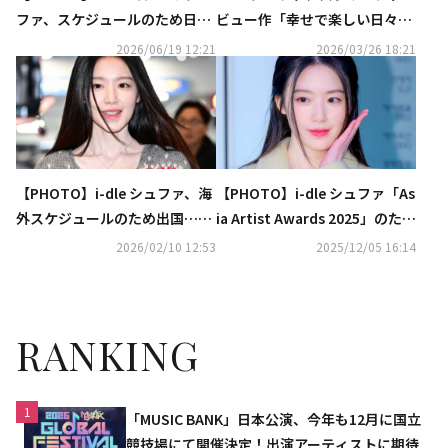
ファ、スケジュールのため日本
ビュー作「幸せで楽しい日々」
へ出国
で主演に初抜擢！意気込みを語
2026/06/19 12:21
2026/03/26 18:21
る
【PHOTO】i-dle シュファ、海
【PHOTO】i-dle シュファ「As
外スケジュールのため出国…可
ia Artist Awards 2025」のため
愛らしい笑顔で挨拶
台湾へ
2026/02/10 12:53
2025/12/05 16:14
RANKING
1
「MUSIC BANK」日本公演、今年も12月に国立
競技場にて開催決定！出演アーティストに期待