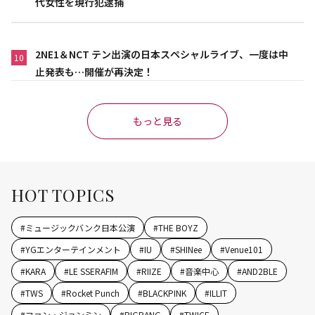
代女性を現行犯逮捕
2NE1＆NCT テン出演の日本スペシャルライブ、一度は中
10
止発表も…開催が再決定！
もっと見る
HOT TOPICS
#
ミュージックバンク日本公演
#
THE BOYZ
#
YGエンターテインメント
#
IU
#
SHINee
#
Venue101
#
KARA
#
LE SSERAFIM
#
RIIZE
#
音楽中心
#
AND2BLE
#
TWS
#
Rocket Punch
#
BLACKPINK
#
ILLIT
#
ファン・ジョンミン
#
BIGBANG
#
TWICE