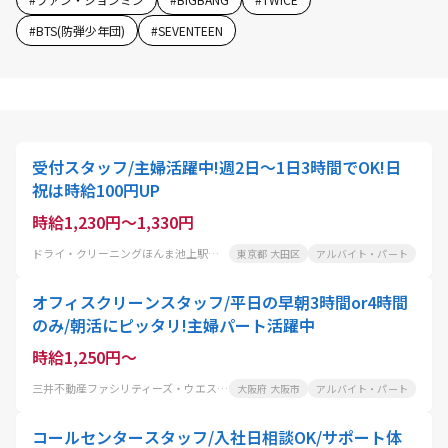
#
BTS(防弾少年団)
#
SEVENTEEN
受付スタッフ/主婦活躍中!週2日～1日3時間でOK!日
祝は時給100円UP
時給1,230円～1,330円
ドライ・クリーニングほんま池上駅前店
東京都 大田区
アルバイト・パート
オフィスクリーンスタッフ/平日の早朝3時間or4時間
のみ/朝活にピッタリ!主婦パート活躍中
時給1,250円～
三井不動産ファシリティーズ・ウエスト株式会社
大阪府 大阪市
アルバイト・パート
コールセンタースタッフ/入社日相談OK/サポート体