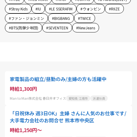
#
Stray Kids
#
IU
#
LE SSERAFIM
#
ウォンビン
#
RIIZE
#
ファン・ジョンミン
#
BIGBANG
#
TWICE
#
BTS(防弾少年団)
#
SEVENTEEN
#
NewJeans
家電製品の組立/昼勤のみ/主婦の方も活躍中
時給1,300円
Man to Man株式会社 春日井オフィス
愛知県 江南市
派遣社員
「日祝休み 週3日OK」主婦 さんに人気のお仕事です/
大手電力会社のお問合せ 熊本市中央区
時給1,250円～