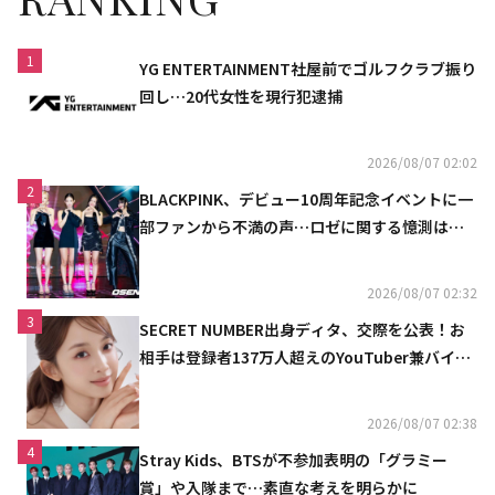
1
YG ENTERTAINMENT社屋前でゴルフクラブ振り
回し…20代女性を現行犯逮捕
2026/08/07 02:02
2
BLACKPINK、デビュー10周年記念イベントに一
部ファンから不満の声…ロゼに関する憶測は否
定
2026/08/07 02:32
3
SECRET NUMBER出身ディタ、交際を公表！お
相手は登録者137万人超えのYouTuber兼バイオ
リニスト
2026/08/07 02:38
4
Stray Kids、BTSが不参加表明の「グラミー
賞」や入隊まで…素直な考えを明らかに