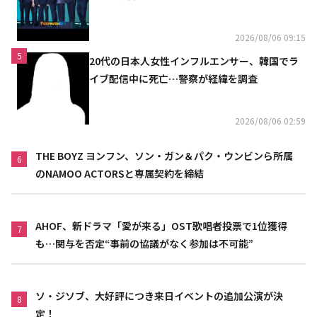
2026/08/06 09:15
5
20代の日本人女性インフルエンサー、韓国でラ
イブ配信中に死亡…警察が経緯を調査
2026/08/06 02:59
THE BOYZ ヨンフン、ソン・ガン＆パク・ウンビンら所属
6
のNAMOO ACTORSと専属契約を締結
AHOF、新ドラマ「愛が来る」OST歌唱者投票で1位獲得
7
も…関与を否定“事前の協議がなく参加は不可能”
ソ・ジソブ、大好評につき来日イベントの追加公演が決
8
定！