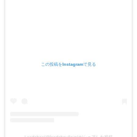
この投稿をInstagramで見る
Leedahae(@leedahey4eva)がシェアした投稿