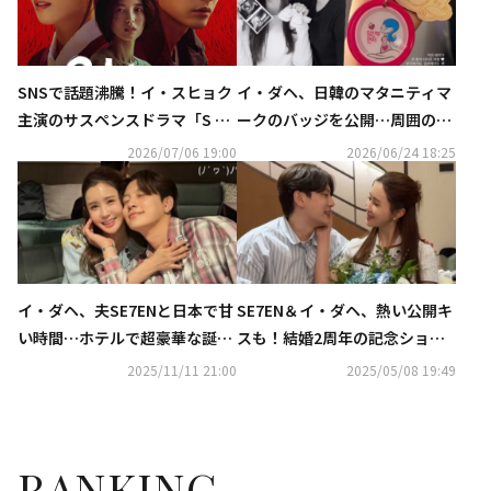
SNSで話題沸騰！イ・スヒョク
イ・ダヘ、日韓のマタニティマ
主演のサスペンスドラマ「S Li
ークのバッジを公開…周囲の配
ne ～見えてはいけない関係
慮に感謝「大きな励みになっ
2026/07/06 19:00
2026/06/24 18:25
～」ABEMAにて全話無料配信中
た」
イ・ダヘ、夫SE7ENと日本で甘
SE7EN＆イ・ダヘ、熱い公開キ
い時間…ホテルで超豪華な誕生
スも！結婚2周年の記念ショッ
日パーティ
トに反響
2025/11/11 21:00
2025/05/08 19:49
RANKING