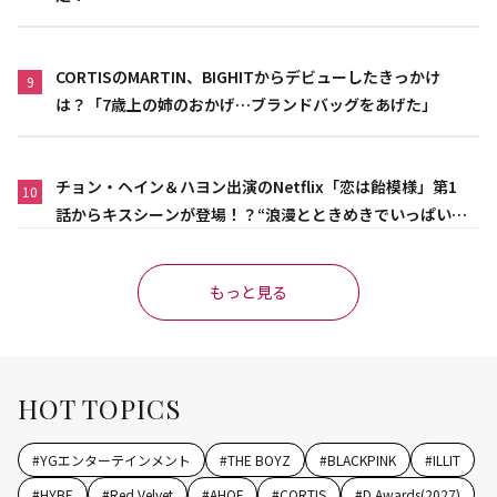
CORTISのMARTIN、BIGHITからデビューしたきっかけ
9
は？「7歳上の姉のおかげ…ブランドバッグをあげた」
チョン・ヘイン＆ハヨン出演のNetflix「恋は飴模様」第1
10
話からキスシーンが登場！？“浪漫とときめきでいっぱいの
作品”
もっと見る
HOT TOPICS
#
YGエンターテインメント
#
THE BOYZ
#
BLACKPINK
#
ILLIT
#
HYBE
#
Red Velvet
#
AHOF
#
CORTIS
#
D Awards(2027)