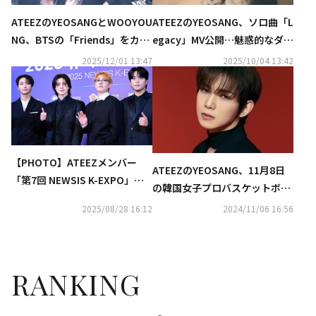
ATEEZのYEOSANGとWOOYOU
ATEEZのYEOSANG、ソロ曲「L
NG、BTSの「Friends」をカバ
egacy」MV公開…魅惑的なダン
ー！2人の微笑ましい映像にも
ス＆神秘的な映像美に注目
2025/12/01 13:47
2025/10/04 13:42
注目
【PHOTO】ATEEZメンバー
ATEEZのYEOSANG、11月8日
「第7回 NEWSIS K-EXPO」レ
の韓国女子プロバスケットボー
ッドカーペットに登場
ルの始球式に参加
2025/08/28 16:12
2024/11/06 16:56
RANKING