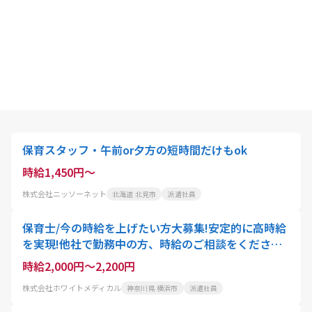
保育スタッフ・午前or夕方の短時間だけもok
時給1,450円～
株式会社ニッソーネット
北海道 北見市
派遣社員
保育士/今の時給を上げたい方大募集!安定的に高時給
を実現!他社で勤務中の方、時給のご相談をください!/
副業OK/扶養内OK
時給2,000円～2,200円
株式会社ホワイトメディカル
神奈川県 横浜市
派遣社員