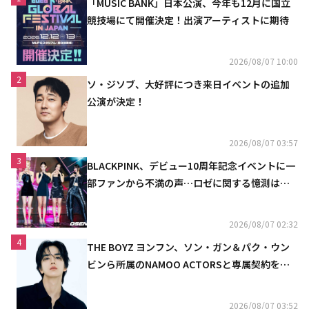
「MUSIC BANK」日本公演、今年も12月に国立
競技場にて開催決定！出演アーティストに期待
2026/08/07 10:00
2
ソ・ジソブ、大好評につき来日イベントの追加
公演が決定！
2026/08/07 03:57
3
BLACKPINK、デビュー10周年記念イベントに一
部ファンから不満の声…ロゼに関する憶測は否
定
2026/08/07 02:32
4
THE BOYZ ヨンフン、ソン・ガン＆パク・ウン
ビンら所属のNAMOO ACTORSと専属契約を締
結
2026/08/07 03:52