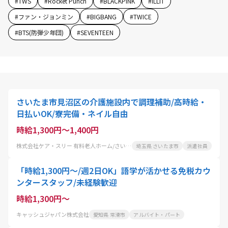
#
TWS
#
Rocket Punch
#
BLACKPINK
#
ILLIT
#
ファン・ジョンミン
#
BIGBANG
#
TWICE
#
BTS(防弾少年団)
#
SEVENTEEN
さいたま市見沼区の介護施設内で調理補助/高時給・
日払いOK/寮完備・ネイル自由
時給1,300円～1,400円
株式会社ケア・スリー 有料老人ホーム/さいたま市見沼区
埼玉県 さいたま市
派遣社員
「時給1,300円～/週2日OK」語学が活かせる免税カウ
ンタースタッフ/未経験歓迎
時給1,300円～
キャッシュジャパン株式会社
愛知県 常滑市
アルバイト・パート