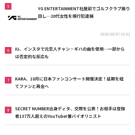
5
YG ENTERTAINMENT社屋前でゴルフクラブ振り
回し…20代女性を現行犯逮捕
2026/08/07 02:02
IU、インスタで元恋人チャン・ギハの曲を使用…一部から
6
は否定的な反応も
KARA、10月に日本ファンコンサート開催決定！延期を経
7
てファンと再会へ
SECRET NUMBER出身ディタ、交際を公表！お相手は登録
8
者137万人超えのYouTuber兼バイオリニスト