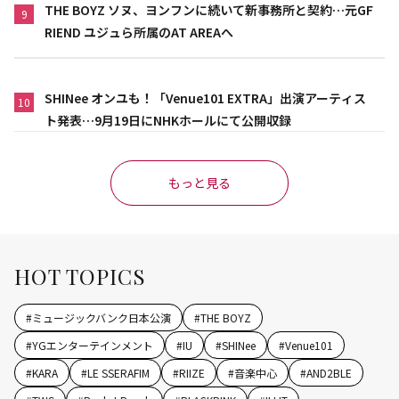
THE BOYZ ソヌ、ヨンフンに続いて新事務所と契約…元GF
9
RIEND ユジュら所属のAT AREAへ
SHINee オンユも！「Venue101 EXTRA」出演アーティス
10
ト発表…9月19日にNHKホールにて公開収録
もっと見る
HOT TOPICS
#
ミュージックバンク日本公演
#
THE BOYZ
#
YGエンターテインメント
#
IU
#
SHINee
#
Venue101
#
KARA
#
LE SSERAFIM
#
RIIZE
#
音楽中心
#
AND2BLE