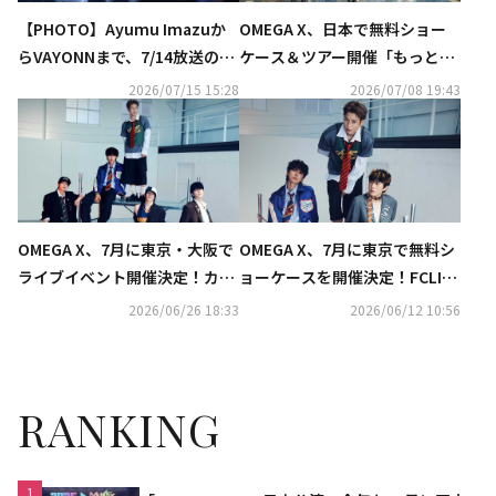
【PHOTO】Ayumu Imazuか
OMEGA X、日本で無料ショー
らVAYONNまで、7/14放送の
ケース＆ツアー開催「もっと有
「THE SHOW」に出演
名になって愛される存在になり
2026/07/15 15:28
2026/07/08 19:43
たい」
OMEGA X、7月に東京・大阪で
OMEGA X、7月に東京で無料シ
ライブイベント開催決定！カム
ョーケースを開催決定！FCLIVE
バック直後のステージに期待
の新プロジェクト第1弾が始動
2026/06/26 18:33
2026/06/12 10:56
RANKING
1