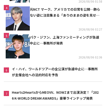
2026/08/06 01:58
4
元NCT マーク、アメリカでの日常を公開…飾ら
ない姿に注目集まる「ありのままの姿を見せた
い」（動画あり）
2026/08/06 02:27
5
パク・ジフン、上海ファンミーティングが急遽
中止に…事務所が発表
2026/08/06 02:36
イ・ハイ、ワールドツアーの全公演が急遽中止に…事務所
6
が主催会社への法的対応を予告
Hearts2HeartsからMEOVV、NOWZまで出演決定！「202
7
6 K-WORLD DREAM AWARDS」豪華ラインナップ発表