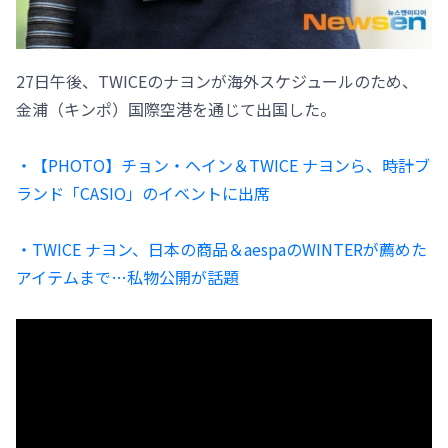
27日午後、TWICEのナヨンが海外スケジュールのため、
金浦（キンポ）国際空港を通じて出国した。
・【PHOTO】チョン・ヘイン＆TWICE ナヨンら、時計ブ
ランド「CASIO」のイベントに出席
・TWICE ナヨン、日本の商品＆aespaのWINTERが薦めた
アイテムまで…私物公開が話題