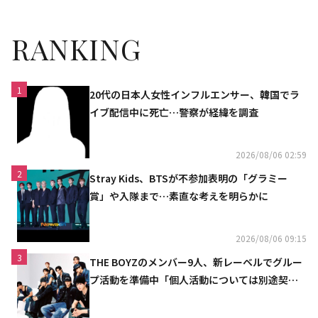
RANKING
1
20代の日本人女性インフルエンサー、韓国でラ
イブ配信中に死亡…警察が経緯を調査
2026/08/06 02:59
2
Stray Kids、BTSが不参加表明の「グラミー
賞」や入隊まで…素直な考えを明らかに
2026/08/06 09:15
3
THE BOYZのメンバー9人、新レーベルでグルー
プ活動を準備中「個人活動については別途契約
へ」