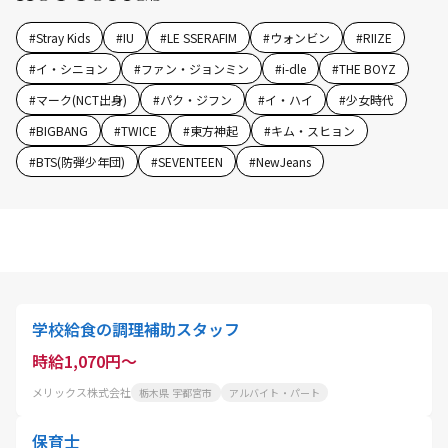
#
Stray Kids
#
IU
#
LE SSERAFIM
#
ウォンビン
#
RIIZE
#
イ・シニョン
#
ファン・ジョンミン
#
i-dle
#
THE BOYZ
#
マーク(NCT出身)
#
パク・ジフン
#
イ・ハイ
#
少女時代
#
BIGBANG
#
TWICE
#
東方神起
#
キム・スヒョン
#
BTS(防弾少年団)
#
SEVENTEEN
#
NewJeans
学校給食の調理補助スタッフ
時給1,070円～
メリックス株式会社
栃木県 宇都宮市
アルバイト・パート
保育士