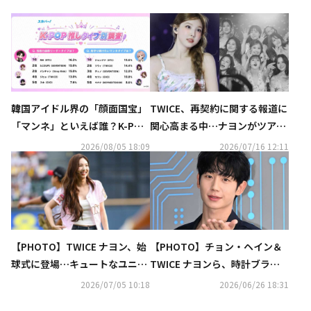
韓国アイドル界の「顔面国宝」
TWICE、再契約に関する報道に
「マンネ」といえば誰？K-POP
関心高まる中…ナヨンがツアー
推しタイプ別調査の結果が明ら
を終え心境告白「また会おう
2026/08/05 18:09
2026/07/16 12:11
かに
ね」
【PHOTO】TWICE ナヨン、始
【PHOTO】チョン・ヘイン＆
球式に登場…キュートなユニフ
TWICE ナヨンら、時計ブラン
ォーム姿
ド「CASIO」のイベントに出席
2026/07/05 10:18
2026/06/26 18:31