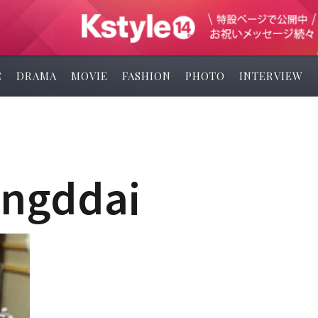
C
DRAMA
MOVIE
FASHION
PHOTO
INTERVIEW
angddai