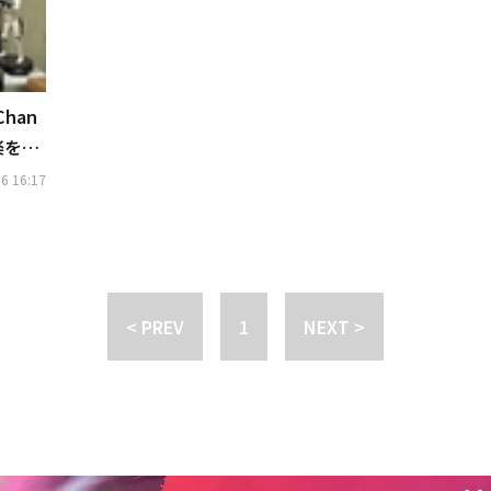
Chan
楽を刻
」
6 16:17
< PREV
1
NEXT >