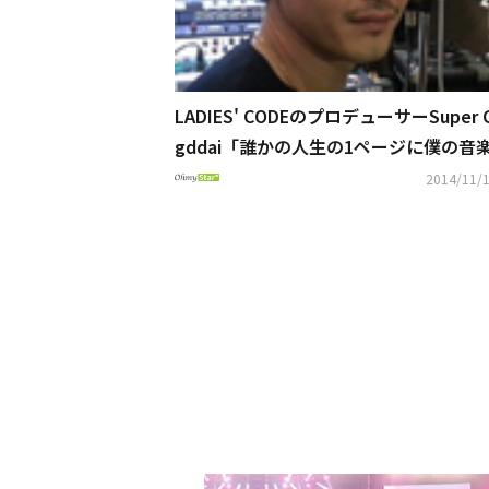
LADIES' CODEのプロデューサーSuper 
gddai「誰かの人生の1ページに僕の音
みたい…天国にいる妹たちも喜ぶだろう
2014/11/1