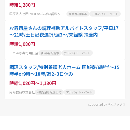
時給1,280円
医療法人社団EVIDENS ぶばい歯科クリニック
東京都 府中市
アルバイト・パート
お寿司屋さんの調理補助アルバイトスタッフ/平日17
～21時/土日昼夜選択/週3～/未経験 扶養内
時給1,080円
ことぶき寿司 亀田店
新潟県 新潟市
アルバイト・パート
調理スタッフ/特別養護老人ホーム 国城寮/6時半～15
時半or9時～18時/週2~3日休み
時給1,080円～1,130円
南陽食品株式会社
和歌山県 九度山町
アルバイト・パート
supported by 求人ボックス