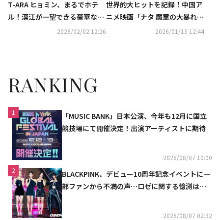
T-ARA ヒョミン、まるでホテ
世界的大ヒットを記録！中国ア
ル！漢江が一望できる豪華な自
ニメ映画「ナタ 魔童の大暴れ」
宅を大公開
の韓国語吹替にチョン・ジソ＆
2026/02/02 12:26
2026/01/15 12:44
コ・ギュピルら豪華キャスト
RANKING
1
「MUSIC BANK」日本公演、今年も12月に国立
競技場にて開催決定！出演アーティストに期待
2026/08/07 10:00
2
BLACKPINK、デビュー10周年記念イベントに一
部ファンから不満の声…ロゼに関する憶測は否
定
2026/08/07 02:32