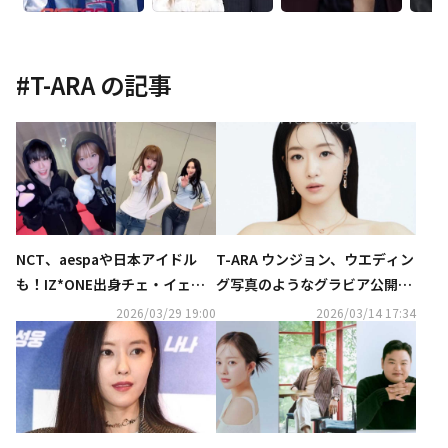
#
T-ARA
の記事
NCT、aespaや日本アイドル
T-ARA ウンジョン、ウエディン
も！IZ*ONE出身チェ・イェナ
グ写真のようなグラビア公開！
の新曲「キャッチ キャッチ」ダ
優雅な魅力を披露
2026/03/29 19:00
2026/03/14 17:34
ンスがバズリ中