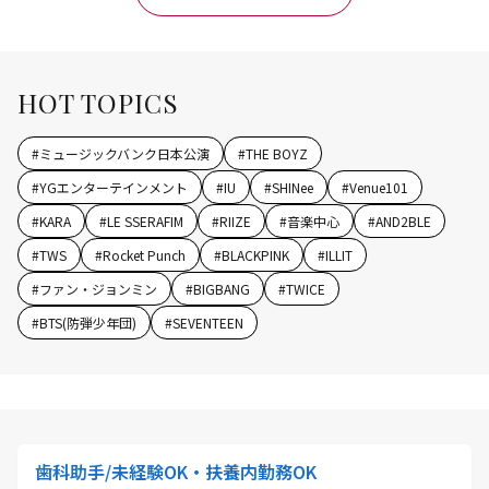
HOT TOPICS
#
ミュージックバンク日本公演
#
THE BOYZ
#
YGエンターテインメント
#
IU
#
SHINee
#
Venue101
#
KARA
#
LE SSERAFIM
#
RIIZE
#
音楽中心
#
AND2BLE
#
TWS
#
Rocket Punch
#
BLACKPINK
#
ILLIT
#
ファン・ジョンミン
#
BIGBANG
#
TWICE
#
BTS(防弾少年団)
#
SEVENTEEN
歯科助手/未経験OK・扶養内勤務OK