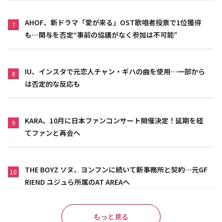
AHOF、新ドラマ「愛が来る」OST歌唱者投票で1位獲得
7
も…関与を否定“事前の協議がなく参加は不可能”
IU、インスタで元恋人チャン・ギハの曲を使用…一部から
8
は否定的な反応も
KARA、10月に日本ファンコンサート開催決定！延期を経
9
てファンと再会へ
THE BOYZ ソヌ、ヨンフンに続いて新事務所と契約…元GF
10
RIEND ユジュら所属のAT AREAへ
もっと見る