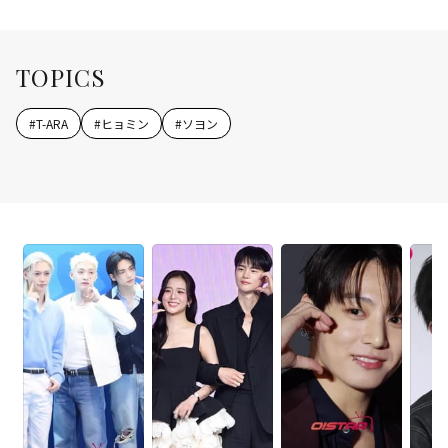
TOPICS
#
T-ARA
#
ヒョミン
#
ソヨン