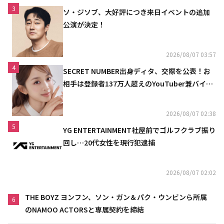
3
ソ・ジソブ、大好評につき来日イベントの追加
公演が決定！
2026/08/07 03:57
4
SECRET NUMBER出身ディタ、交際を公表！お
相手は登録者137万人超えのYouTuber兼バイオ
リニスト
2026/08/07 02:38
5
YG ENTERTAINMENT社屋前でゴルフクラブ振り
回し…20代女性を現行犯逮捕
2026/08/07 02:02
THE BOYZ ヨンフン、ソン・ガン＆パク・ウンビンら所属
6
のNAMOO ACTORSと専属契約を締結