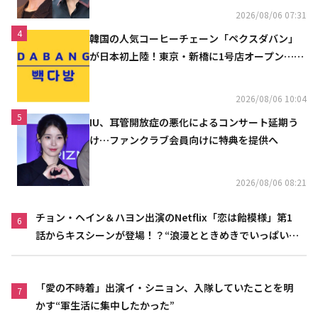
2026/08/06 07:31
4
韓国の人気コーヒーチェーン「ペクスダバン」
が日本初上陸！東京・新橋に1号店オープン…海
外市場へ本格進出
2026/08/06 10:04
5
IU、耳管開放症の悪化によるコンサート延期う
け…ファンクラブ会員向けに特典を提供へ
2026/08/06 08:21
チョン・ヘイン＆ハヨン出演のNetflix「恋は飴模様」第1
6
話からキスシーンが登場！？“浪漫とときめきでいっぱいの
作品”
「愛の不時着」出演イ・シニョン、入隊していたことを明
7
かす“軍生活に集中したかった”