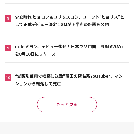
少女時代 ヒョヨン＆ユリ＆スヨン、ユニット“ヒョリス”と
8
して正式デビュー決定！SMが下半期の計画を公開
i-dle ミヨン、デビュー後初！日本でソロ曲「RUN AWAY」
9
を8月10日にリリース
“覚醒剤使用で検察に送致”韓国の極右系YouTuber、マン
10
ションから転落して死亡
もっと見る