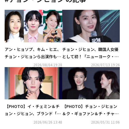
アン・ヒョソプ、キム・ヒエ、
チョン・ジヒョン、韓国人女優
チョン・ジヒョンら出演作も！
として初！「ニューヨーク・ア
JTBC、財政難が報じられるな
ジア映画祭」で最高権威の賞を
2026/08/04 19:28
2026/07/13 19:26
か新ドラマのラインナップを発
受賞
表
【PHOTO】イ・チェミン＆チ
【PHOTO】チョン・ジヒョン
ョン・ジヒョン、ブランド「PI
＆ク・ギョファン＆チ・チャン
AGET」イベントに出席
ウクら、映画「群体」舞台挨拶
2026/06/26 13:48
2026/05/31 11:06
に出席