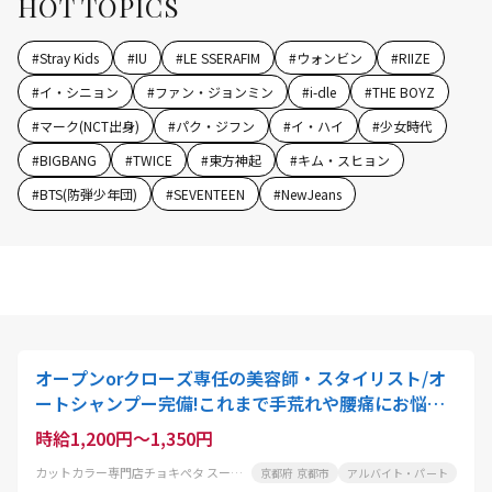
HOT TOPICS
#
Stray Kids
#
IU
#
LE SSERAFIM
#
ウォンビン
#
RIIZE
#
イ・シニョン
#
ファン・ジョンミン
#
i-dle
#
THE BOYZ
#
マーク(NCT出身)
#
パク・ジフン
#
イ・ハイ
#
少女時代
#
BIGBANG
#
TWICE
#
東方神起
#
キム・スヒョン
#
BTS(防弾少年団)
#
SEVENTEEN
#
NewJeans
オープンorクローズ専任の美容師・スタイリスト/オ
ートシャンプー完備!これまで手荒れや腰痛にお悩み
の美容師さんにも大好評
時給1,200円～1,350円
カットカラー専門店チョキぺタ スーパーマツモト洛南店
京都府 京都市
アルバイト・パート