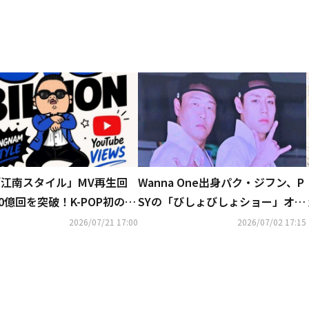
「江南スタイル」MV再生回
Wanna One出身パク・ジフン、P
0億回を突破！K-POP初の快
SYの「びしょびしょショー」オー
プニング映像に登場…意外な組み
2026/07/21 17:00
2026/07/02 17:15
合わせが話題に