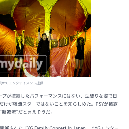
真=YGエンタテイメント提供
ループが披露したパフォーマンスにはない、型破りな姿で日
だけが韓流スターではないことを知らしめた。PSYが披露
そ“新韓流”だと言えそうだ。
た「YG Family Concert in Japan」でYGエンター