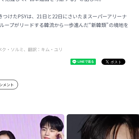
つけたPSYは、21日と22日にさいたまスーパーアリーナ
ループがリードする韓流から一歩進んだ“新韓類”の境地を
ペク・ソルミ、翻訳：キム・ユリ
ンメント