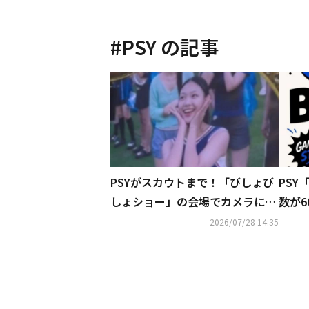
#
PSY
の記事
PSYがスカウトまで！「びしょび
PSY
しょショー」の会場でカメラに抜
数が6
かれた美少女が大きな話題に
挙
2026/07/28 14:35