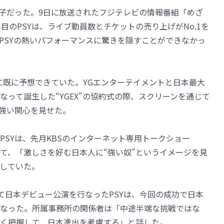
様子だった。9日に放送されたフジテレビの情報番組「めざ
目のPSYは、ライブ動員数とチケットの売り上げがNo.1を
PSYの熱いパフォーマンスに驚きを隠すことができなかっ
月に既に予想できていた。YGエンターテイメントと日本最大
って誕生した“YGEX”の協約式の際、スクリーンを通じて
は強い関心を見せた。
PSYは、先月KBSのインターネット専用トークショー
て、「激しさを好む日本人に“強い奴”というイメージを見
していた。
pan」を通じて日本デビュー公演を行なったPSYは、今回の成功で日本
なった。所属事務所の関係者は「中途半端な挑戦ではな
く把握して、日本進出を考慮する」と話した。