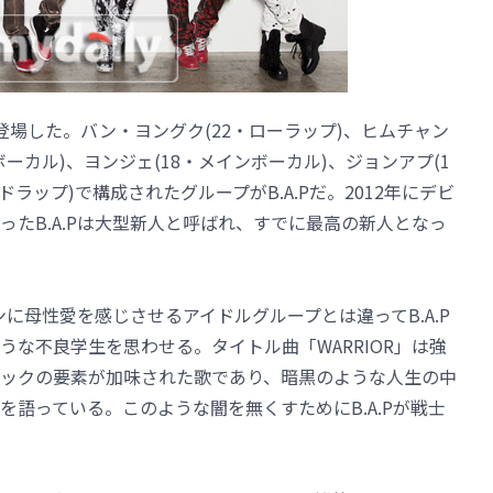
場した。バン・ヨングク(22・ローラップ)、ヒムチャン
ボーカル)、ヨンジェ(18・メインボーカル)、ジョンアプ(1
ードラップ)で構成されたグループがB.A.Pだ。2012年にデビ
たB.A.Pは大型新人と呼ばれ、すでに最高の新人となっ
ンに母性愛を感じさせるアイドルグループとは違ってB.A.P
な不良学生を思わせる。タイトル曲「WARRIOR」は強
ックの要素が加味された歌であり、暗黒のような人生の中
語っている。このような闇を無くすためにB.A.Pが戦士