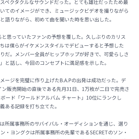
スペクタクルなサウンドだった。とても雄壮だったため最
いてのイメージができ、ミュージックビデオを撮りながら
と語りながら、初めて曲を聞いた時を思い出した。
すると思っていたファンの予想を覆した。久しぶりのカリス
ちは僕らがイケメンスタイルでデビューすると予想した
りだ。メンバー全員がヒップホップが好きで、可愛らしさ
」と話し、今回のコンセプトに満足感を示した。
ージを完璧に作り上げたB.A.Pの出発は成功だった。デ
ライン販売開始の直後である先月31日、1万枚が二日で完売さ
ボード「ワールドアルバム チャート」10位にランクし
義ある記録を打ち立てた。
.Pは所属事務所のサバイバル・オーディションを通じ、選り
ン・ヨングクは所属事務所の先輩であるSECRETのソン・