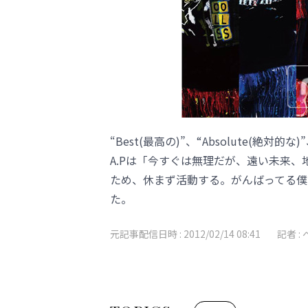
“Best(最高の)”、“Absolute(絶対的
A.Pは「今すぐは無理だが、遠い未来、
ため、休まず活動する。がんばってる僕
た。
元記事配信日時 :
2012/02/14 08:41
記者 :