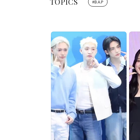
TOPICS
#
B.A.P