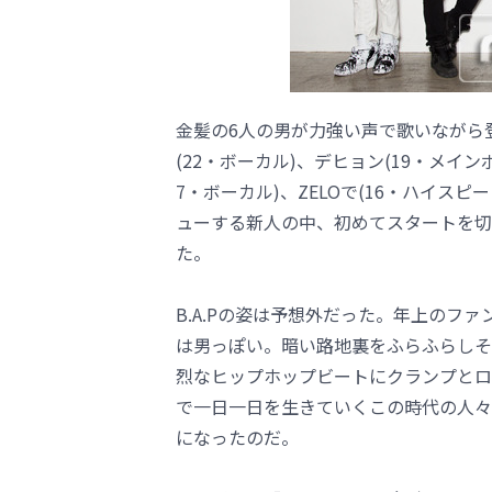
金髪の6人の男が力強い声で歌いながら登
(22・ボーカル)、デヒョン(19・メイン
7・ボーカル)、ZELOで(16・ハイスピ
ューする新人の中、初めてスタートを切っ
た。
B.A.Pの姿は予想外だった。年上のファ
は男っぽい。暗い路地裏をふらふらしそう
烈なヒップホップビートにクランプとロ
で一日一日を生きていくこの時代の人々を
になったのだ。