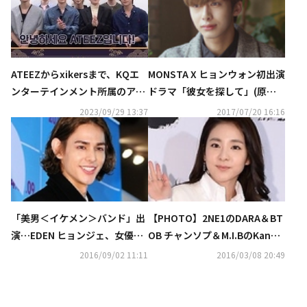
MONSTA X ヒョンウォン初出演
ATEEZからxikersまで、KQエ
ドラマ「彼女を探して」(原題)
ンターテインメント所属のアー
KBS Worldにて日本初放送決
ティストが秋夕の挨拶を伝える
2023/09/29 13:37
2017/07/20 16:16
定！
（動画あり）
「美男＜イケメン＞バンド」出
【PHOTO】2NE1のDARA＆BT
演…EDEN ヒョンジェ、女優キ
OB チャンソプ＆M.I.BのKangN
ム・ヨルとの結婚を発表
amら、映画「ヒヤ」VIP試写会
2016/09/02 11:11
2016/03/08 20:49
に登場