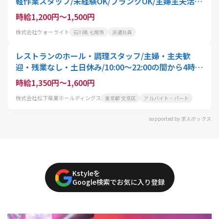
軽作業スタッフ/未経験OK/ブランクOK/主婦主夫活
躍/七尾市
時給1,200円～1,500円
株式会社ウォーライト
石川県 七尾市
派遣社員
レストランのホール・調理スタッフ/主婦・主夫歓
迎・残業なし・土日休み/10:00〜22:00の間から4時
間〜就業可能/スタッフ・アクティオ
時給1,350円～1,600円
株式会社松下産業ホールディングス
東京都 文京区
アルバイト・パート
supported by 求人ボックス
Kstyleを
Google検索でお気に入り登録