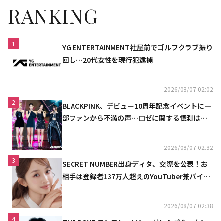
RANKING
1
YG ENTERTAINMENT社屋前でゴルフクラブ振り
回し…20代女性を現行犯逮捕
2026/08/07 02:02
2
BLACKPINK、デビュー10周年記念イベントに一
部ファンから不満の声…ロゼに関する憶測は否
定
2026/08/07 02:32
3
SECRET NUMBER出身ディタ、交際を公表！お
相手は登録者137万人超えのYouTuber兼バイオ
リニスト
2026/08/07 02:38
4