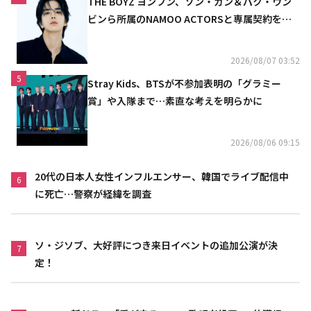
THE BOYZ ヨンフン、ソン・ガン＆パク・ウン
ビンら所属のNAMOO ACTORSと専属契約を締
結
2026/08/07 03:52
5
Stray Kids、BTSが不参加表明の「グラミー
賞」や入隊まで…素直な考えを明らかに
2026/08/06 09:15
20代の日本人女性インフルエンサー、韓国でライブ配信中
6
に死亡…警察が経緯を調査
ソ・ジソブ、大好評につき来日イベントの追加公演が決
7
定！