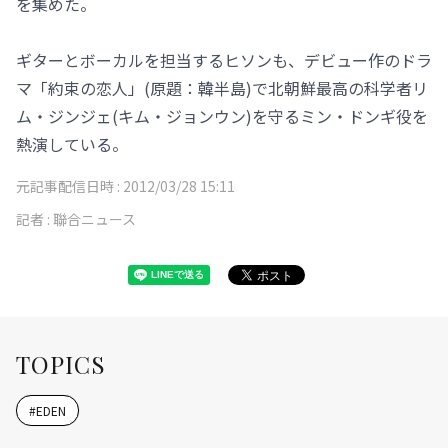
を集めた。
ギターとボーカルを担当するヒソンも、デビュー作のドラ
マ「約束の恋人」(原題：韓半島)で北朝鮮最高の科学者リ
ム・ジンジェ(キム・ジョンウン)を守るミン・ドンギ役を
熱演している。
元記事配信日時 :
2012/03/28 15:11
記者 :
聯合ニュース
TOPICS
#
EDEN