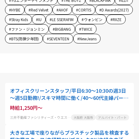
#
YGエンターテインメント
#
THE BOYZ
#
BLACKPINK
#
ILLIT
#
HYBE
#
Red Velvet
#
AHOF
#
CORTIS
#
D Awards(2027)
#
Stray Kids
#
IU
#
LE SSERAFIM
#
ウォンビン
#
RIIZE
#
ファン・ジョンミン
#
BIGBANG
#
TWICE
#
BTS(防弾少年団)
#
SEVENTEEN
#
NewJeans
オフィスクリーンスタッフ/平日6:30～10:30の週3日
～週5日勤務!/スキマ時間に働く/40～60代主婦パート
活躍中
時給1,250円～
三井不動産ファシリティーズ・ウエスト株式会社
大阪府 大阪市
アルバイト・パート
大きな工場で座りながらプラスチック製品を検査する