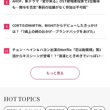
AHOF、新ドラマ「愛が来る」OST歌唱者投票で1位獲得
8
も…関与を否定“事前の協議がなく参加は不可能”
CORTISのMARTIN、BIGHITからデビューしたきっかけ
9
は？「7歳上の姉のおかげ…ブランドバッグをあげた」
チョン・ヘイン＆ハヨン出演のNetflix「恋は飴模様」第1
10
話からキスシーンが登場！？“浪漫とときめきでいっぱいの
作品”
もっと見る
HOT TOPICS