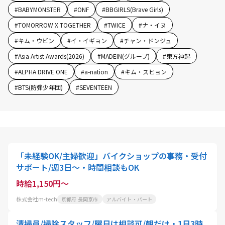
#
BABYMONSTER
#
ONF
#
BBGIRLS(Brave Girls)
#
TOMORROW X TOGETHER
#
TWICE
#
ナ・イヌ
#
キム・ウビン
#
イ・イギョン
#
チャン・ドンジュ
#
Asia Artist Awards(2026)
#
MADEIN(グループ)
#
東方神起
#
ALPHA DRIVE ONE
#
a-nation
#
キム・スヒョン
#
BTS(防弾少年団)
#
SEVENTEEN
「未経験OK/主婦歓迎」バイクショップの事務・受付
サポート/週3日～・時間相談もOK
時給1,150円～
株式会社m-tech
京都府 長岡京市
アルバイト・パート
清掃員/掃除スタッフ/曜日は相談可/朝だけ・1日3時