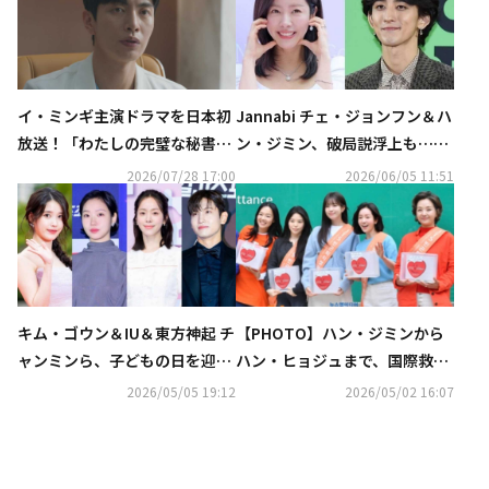
イ・ミンギ主演ドラマを日本初
Jannabi チェ・ジョンフン＆ハ
放送！「わたしの完璧な秘書」
ン・ジミン、破局説浮上も…所
やJAEJOONG、SEVENTEENの
属事務所が否定
2026/07/28 17:00
2026/06/05 11:51
出演番組も…8月のCS衛星劇場
キム・ゴウン＆IU＆東方神起 チ
【PHOTO】ハン・ジミンから
ャンミンら、子どもの日を迎え
ハン・ヒョジュまで、国際救護
寄付「支援を必要とする小児患
団体の募金イベントに参加
2026/05/05 19:12
2026/05/02 16:07
者のために」