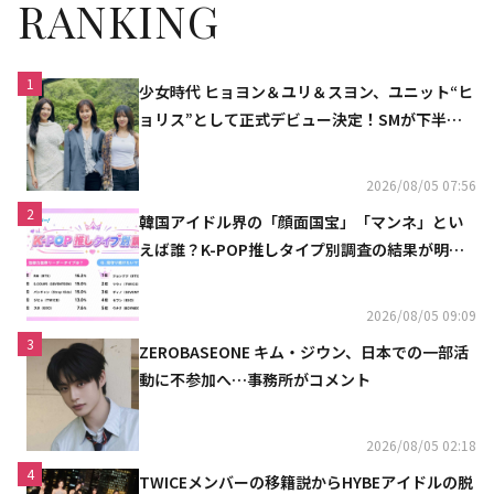
RANKING
1
少女時代 ヒョヨン＆ユリ＆スヨン、ユニット“ヒ
ョリス”として正式デビュー決定！SMが下半期
の計画を公開
2026/08/05 07:56
2
韓国アイドル界の「顔面国宝」「マンネ」とい
えば誰？K-POP推しタイプ別調査の結果が明ら
かに
2026/08/05 09:09
3
ZEROBASEONE キム・ジウン、日本での一部活
動に不参加へ…事務所がコメント
2026/08/05 02:18
4
TWICEメンバーの移籍説からHYBEアイドルの脱