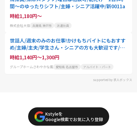
間〜のゆったりシフト/主婦・シニア活躍中/新0011a
時給1,180円～
株式会社大協
兵庫県 神戸市
派遣社員
世話人/週末のみのお仕事!かけもちバイトにもおすす
め/主婦/主夫/学生さん・シニアの方も大歓迎です/障
がい福祉の経験は不問!
時給1,140円～1,300円
グループホームさわやかな風
愛知県 名古屋市
アルバイト・パート
supported by 求人ボックス
Kstyleを
Google検索でお気に入り登録