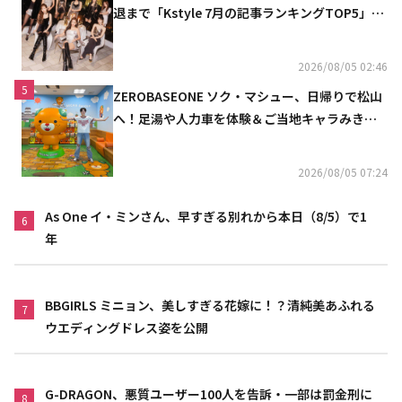
退まで「Kstyle 7月の記事ランキングTOP5」を
発表
2026/08/05 02:46
5
ZEROBASEONE ソク・マシュー、日帰りで松山
へ！足湯や人力車を体験＆ご当地キャラみきゃ
んとの記念ショットも
2026/08/05 07:24
As One イ・ミンさん、早すぎる別れから本日（8/5）で1
6
年
BBGIRLS ミニョン、美しすぎる花嫁に！？清純美あふれる
7
ウエディングドレス姿を公開
G-DRAGON、悪質ユーザー100人を告訴・一部は罰金刑に
8