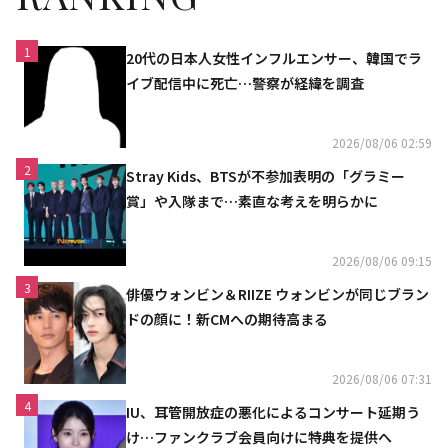
1
20代の日本人女性インフルエンサー、韓国でラ
イブ配信中に死亡…警察が経緯を調査
2026/08/06 02:59
2
Stray Kids、BTSが不参加表明の「グラミー
賞」や入隊まで…素直な考えを明らかに
2026/08/06 09:15
3
俳優ウォンビン＆RIIZE ウォンビンが同じブラン
ドの顔に！新CMへの期待高まる
2026/08/06 07:31
4
IU、耳管開放症の悪化によるコンサート延期う
け…ファンクラブ会員向けに特典を提供へ