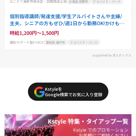
はこだて海鮮市場本店・函館西波止場
北海道 函館市
アルバイト・パート
個別指導講師/発達支援/学生アルバイトさんや主婦/
主夫、シニアの方もぜひ/週1日から勤務OK!かけもち
バイトにもおすすめ
時給1,200円～1,500円
個別サポート塾FORCE
愛知県 瀬戸市
アルバイト・パート
supported by 求人ボックス
Kstyleを
Google検索でお気に入り登録