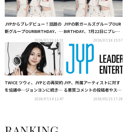
JYPからプレデビュー！話題の
JYPの新ガールズグループOUR
新グループOURBIRTHDAY、タ
BIRTHDAY、7月22日にプレデ
イトル曲「HUNGRY（Side
ビュー！NMIXX以来4年ぶり
2026/07/23 16:31
2026/07/18 15:57
A）」パフォーマンスビデオを
公開
TWICE ツウィ、JYPとの再契約
JYP、所属アーティストに対す
を協議中…ジョンヨンに続き報
る悪質コメントの投稿者やスト
道に注目
ーカーに強硬対応…有罪判決が
2026/07/14 12:47
2026/05/23 17:28
下された事例も
RANKING