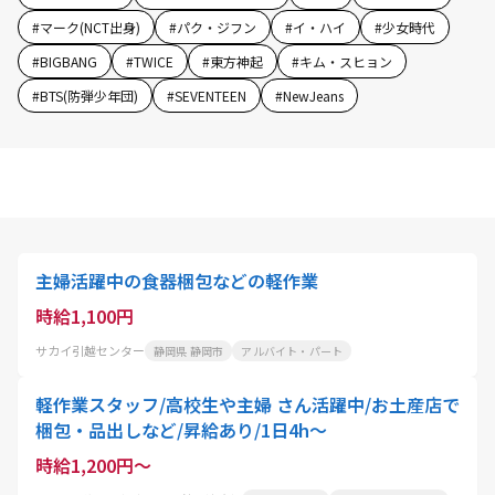
#
マーク(NCT出身)
#
パク・ジフン
#
イ・ハイ
#
少女時代
#
BIGBANG
#
TWICE
#
東方神起
#
キム・スヒョン
#
BTS(防弾少年団)
#
SEVENTEEN
#
NewJeans
主婦活躍中の食器梱包などの軽作業
時給1,100円
サカイ引越センター
静岡県 静岡市
アルバイト・パート
軽作業スタッフ/高校生や主婦 さん活躍中/お土産店で
梱包・品出しなど/昇給あり/1日4h～
時給1,200円～