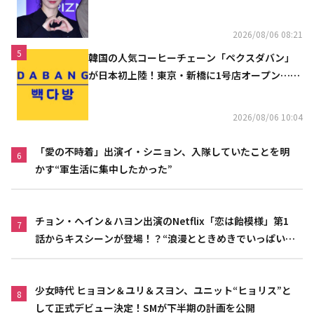
2026/08/06 08:21
5
韓国の人気コーヒーチェーン「ペクスダバン」
が日本初上陸！東京・新橋に1号店オープン…海
外市場へ本格進出
2026/08/06 10:04
「愛の不時着」出演イ・シニョン、入隊していたことを明
6
かす“軍生活に集中したかった”
チョン・ヘイン＆ハヨン出演のNetflix「恋は飴模様」第1
7
話からキスシーンが登場！？“浪漫とときめきでいっぱいの
作品”
少女時代 ヒョヨン＆ユリ＆スヨン、ユニット“ヒョリス”と
8
して正式デビュー決定！SMが下半期の計画を公開