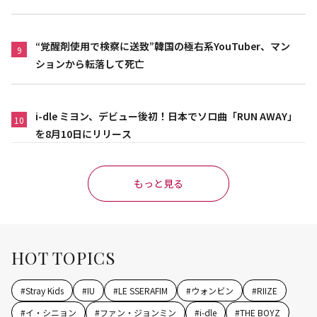
“覚醒剤使用で検察に送致”韓国の極右系YouTuber、マン
9
ションから転落して死亡
i-dle ミヨン、デビュー後初！日本でソロ曲「RUN AWAY」
10
を8月10日にリリース
もっと見る
HOT TOPICS
#
Stray Kids
#
IU
#
LE SSERAFIM
#
ウォンビン
#
RIIZE
#
イ・シニョン
#
ファン・ジョンミン
#
i-dle
#
THE BOYZ