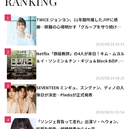
RANKING
1
TWICE ジョンヨン、11年間所属したJYPに感
謝…移籍の心境明かす「グループを守り続け
る」
2026/08/10 05:53
2
Netflix「鉄槌教師」の4人が来日！キム・ムヨル
＆イ・ソンミン＆チン・ギジュ＆Block BのP․
O、10月にスペシャルファンミーティング開催
決定
2026/08/10 06:25
3
SEVENTEEN ミンギュ、スングァン、ディノの入
隊日が決定…Pledisが正式発表
2026/08/10 01:54
4
「ソンジェ背負って走れ」出演ソ・ヘウォン、
妊娠を報告…結婚発表から4ヶ月