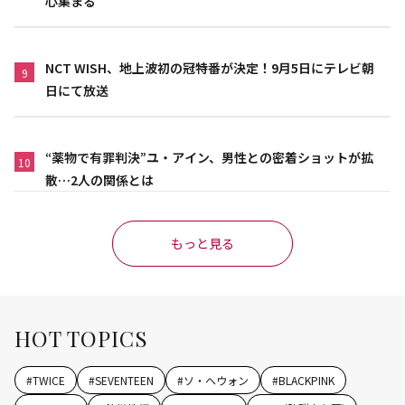
心集まる
NCT WISH、地上波初の冠特番が決定！9月5日にテレビ朝
9
日にて放送
“薬物で有罪判決”ユ・アイン、男性との密着ショットが拡
10
散…2人の関係とは
もっと見る
HOT TOPICS
#
TWICE
#
SEVENTEEN
#
ソ・ヘウォン
#
BLACKPINK