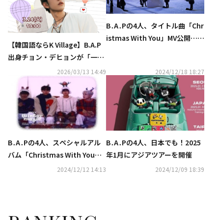
B․A․Pの4人、タイトル曲「Chr
istmas With You」MV公開…可
【韓国語ならK Village】B.A.P
愛らしいイラストに注目
出身チョン・デヒョンが「一日
韓国語講師」に！100名限定の
2026/03/13 14:49
2024/12/18 18:27
特別韓国語レッスンを原宿で開
催
B․A․Pの4人、スペシャルアル
B․A․Pの4人、日本でも！2025
バム「Christmas With You」
年1月にアジアツアーを開催
の予告映像を公開
2024/12/12 14:13
2024/12/09 18:39