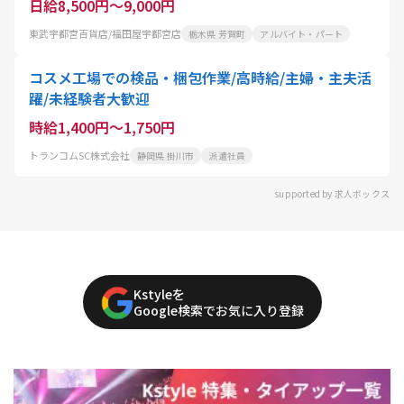
日給8,500円～9,000円
東武宇都宮百貨店/福田屋宇都宮店
栃木県 芳賀町
アルバイト・パート
コスメ工場での検品・梱包作業/高時給/主婦・主夫活
躍/未経験者大歓迎
時給1,400円～1,750円
トランコムSC株式会社
静岡県 掛川市
派遣社員
supported by 求人ボックス
Kstyleを
Google検索でお気に入り登録