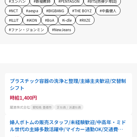
#
スンハン
#
鉄槌教師
#
PENTAGON
#
BTS(防弾少年団)
#
NCT
#
aespa
#
BIGBANG
#
THE BOYZ
#
中島健人
#
ILLIT
#
iKON
#
BoA
#
i-dle
#
RIIZE
#
ファン・ジョンミン
#
NewJeans
プラスチック容器の洗浄と整理/主婦主夫歓迎/交替制
シフト
時給1,400円
躍進株式会社
愛知県 豊橋市
正社員 / 派遣社員
婦人ボトムの販売スタッフ/未経験歓迎/中高年・ミド
ル世代の主婦多数活躍中/マイカー通勤OK/交通費あ
り/芳賀町より車で30分