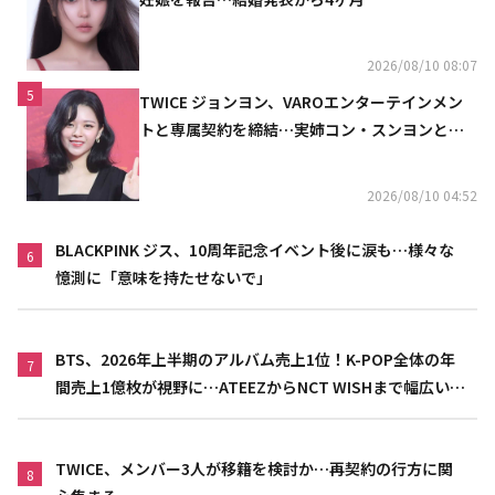
2026/08/10 08:07
5
TWICE ジョンヨン、VAROエンターテインメン
トと専属契約を締結…実姉コン・スンヨンと同
じ事務所（公式）
2026/08/10 04:52
BLACKPINK ジス、10周年記念イベント後に涙も…様々な
6
憶測に「意味を持たせないで」
BTS、2026年上半期のアルバム売上1位！K-POP全体の年
7
間売上1億枚が視野に…ATEEZからNCT WISHまで幅広い世
代が活躍
TWICE、メンバー3人が移籍を検討か…再契約の行方に関
8