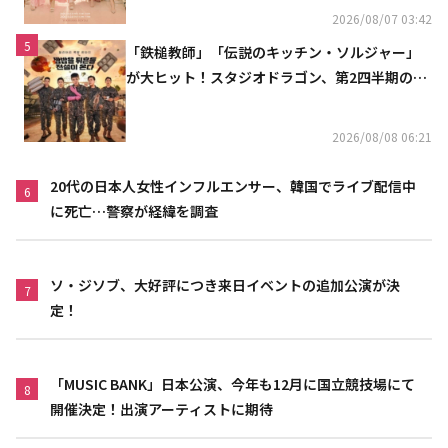
2026/08/07 03:42
5
「鉄槌教師」「伝説のキッチン・ソルジャー」
が大ヒット！スタジオドラゴン、第2四半期の売
上高が黒字に
2026/08/08 06:21
20代の日本人女性インフルエンサー、韓国でライブ配信中
6
に死亡…警察が経緯を調査
ソ・ジソブ、大好評につき来日イベントの追加公演が決
7
定！
「MUSIC BANK」日本公演、今年も12月に国立競技場にて
8
開催決定！出演アーティストに期待