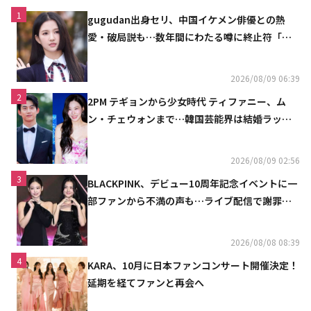
1
gugudan出身セリ、中国イケメン俳優との熱
愛・破局説も…数年間にわたる噂に終止符「邪
魔しないで」
2026/08/09 06:39
2
2PM テギョンから少女時代 ティファニー、ム
ン・チェウォンまで…韓国芸能界は結婚ラッシ
ュ
2026/08/09 02:56
3
BLACKPINK、デビュー10周年記念イベントに一
部ファンから不満の声も…ライブ配信で謝罪
「コミュニケーション不足だった」
2026/08/08 08:39
4
KARA、10月に日本ファンコンサート開催決定！
延期を経てファンと再会へ