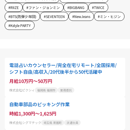
#
RIIZE
#
ファン・ジョンミン
#
BIGBANG
#
TWICE
#
BTS(防弾少年団)
#
SEVENTEEN
#
NewJeans
#
ミン・ヒジン
#
Kstyle PARTY
電話占いカウンセラー/完全在宅リモート/全国採用/
シフト自由/高収入/20代後半から50代活躍中
月給10万円～50万円
株式会社ピクシィ
福岡県 福岡市
業務委託
自動車部品のピッキング作業
時給1,300円～1,625円
株式会社シグマテック
埼玉県 寄居町
派遣社員