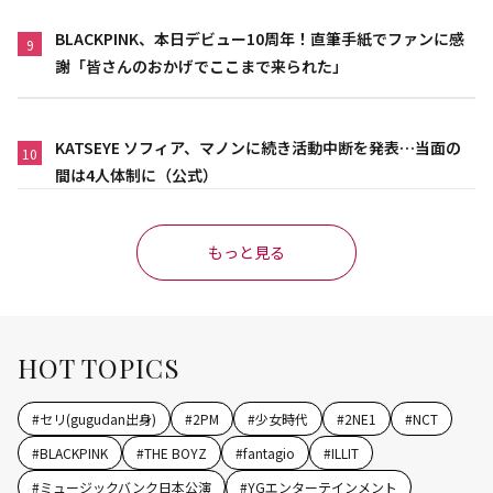
BLACKPINK、本日デビュー10周年！直筆手紙でファンに感
9
謝「皆さんのおかげでここまで来られた」
KATSEYE ソフィア、マノンに続き活動中断を発表…当面の
10
間は4人体制に（公式）
もっと見る
HOT TOPICS
#
セリ(gugudan出身)
#
2PM
#
少女時代
#
2NE1
#
NCT
#
BLACKPINK
#
THE BOYZ
#
fantagio
#
ILLIT
#
ミュージックバンク日本公演
#
YGエンターテインメント