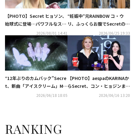
【PHOTO】Secret ヒョソン、
“妊娠中”元RAINBOW コ・ウ
始球式に登場…パワフルなステ
リ、ふっくらお腹でSecretのダ
ージも披露
ンスチャレンジに参加！
2026/08/01 14:41
2026/06/25 19:33
“12年ぶりのカムバック”Secre
【PHOTO】aespaのKARINAか
t、新曲「アイスクリーム」MV
らSecret、コン・ヒョジンま
公開…歴代ヒット曲の2026 Ve
で！映画「瞳」VIP試写会に出
2026/06/18 18:05
2026/06/16 13:20
r․も続々
席
RANKING