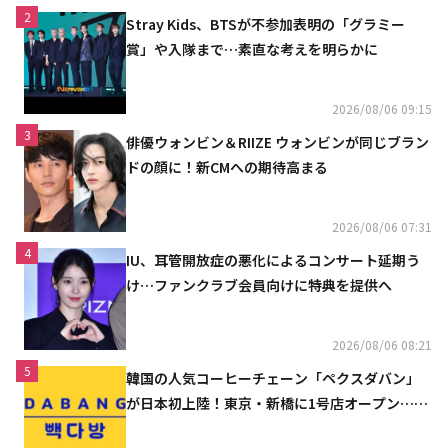
2
Stray Kids、BTSが不参加表明の「グラミー
賞」や入隊まで…素直な考えを明らかに
2026/08/06 09:15
3
俳優ウォンビン＆RIIZE ウォンビンが同じブラン
ドの顔に！新CMへの期待高まる
2026/08/06 07:31
4
IU、耳管開放症の悪化によるコンサート延期う
け…ファンクラブ会員向けに特典を提供へ
2026/08/06 08:21
5
韓国の人気コーヒーチェーン「ペクスダバン」
が日本初上陸！東京・新橋に1号店オープン…海
外市場へ本格進出