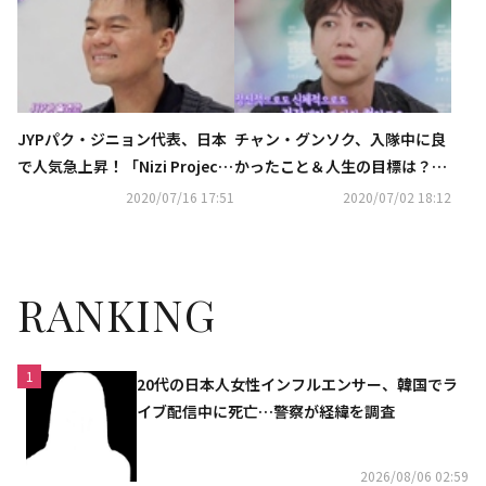
JYPパク・ジニョン代表、日本
チャン・グンソク、入隊中に良
で人気急上昇！「Nizi Projec
かったこと＆人生の目標は？
t」で参加者に向けた言葉が話
「何年先も“アジアのプリン
2020/07/16 17:51
2020/07/02 18:12
題に
ス”と…」（動画あり）
RANKING
1
20代の日本人女性インフルエンサー、韓国でラ
イブ配信中に死亡…警察が経緯を調査
2026/08/06 02:59