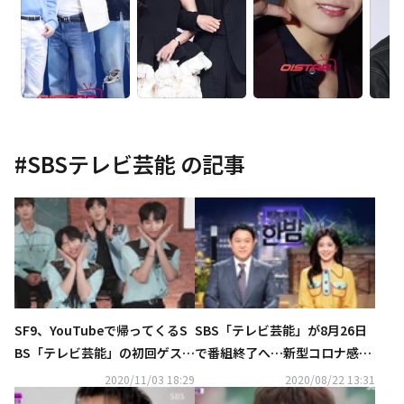
#
SBSテレビ芸能
の記事
SF9、YouTubeで帰ってくるS
SBS「テレビ芸能」が8月26日
BS「テレビ芸能」の初回ゲスト
で番組終了へ…新型コロナ感染
に抜擢！メンバーのバラエティ
拡大の影響
2020/11/03 18:29
2020/08/22 13:31
センスに期待高まる