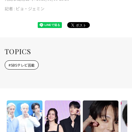
記者 :
ピョ・ジェミン
TOPICS
#
SBSテレビ芸能