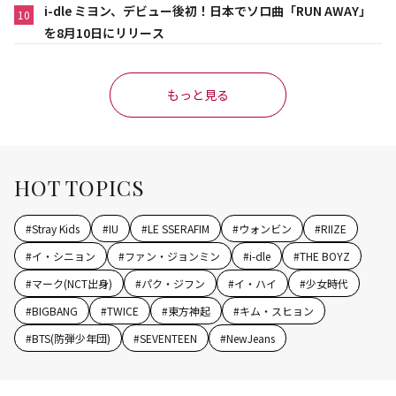
i-dle ミヨン、デビュー後初！日本でソロ曲「RUN AWAY」
10
を8月10日にリリース
もっと見る
HOT TOPICS
#
Stray Kids
#
IU
#
LE SSERAFIM
#
ウォンビン
#
RIIZE
#
イ・シニョン
#
ファン・ジョンミン
#
i-dle
#
THE BOYZ
#
マーク(NCT出身)
#
パク・ジフン
#
イ・ハイ
#
少女時代
#
BIGBANG
#
TWICE
#
東方神起
#
キム・スヒョン
#
BTS(防弾少年団)
#
SEVENTEEN
#
NewJeans