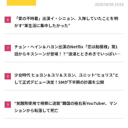
2026/08/06 10:04
「愛の不時着」出演イ・シニョン、入隊していたことを明
6
かす“軍生活に集中したかった”
チョン・ヘイン＆ハヨン出演のNetflix「恋は飴模様」第1
7
話からキスシーンが登場！？“浪漫とときめきでいっぱいの
作品”
少女時代 ヒョヨン＆ユリ＆スヨン、ユニット“ヒョリス”と
8
して正式デビュー決定！SMが下半期の計画を公開
“覚醒剤使用で検察に送致”韓国の極右系YouTuber、マン
9
ションから転落して死亡