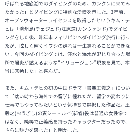
呼ばれる地底湖でのダイビングのため、カンクンに来てみ
たかった」とダイビングに特別な愛情を示した。3年前、
オープンウォーターライセンスを取得したというキム・テ
ヒは「済州島(チェジュド)江原道(カンウォンド)でダイビ
ングをした後、昨年末フィリピンへダイビング旅行に行っ
たが、眩しく輝くイワシの群れは一生忘れることができな
い。今回のダイビングでは、淡水と海水が混じり合った場
所で陽炎が燃えるような“イリュージョン”現象を見て、本
当に感動した」と喜んだ。
また、キム・テヒの初の中国ドラマ「書聖王羲之」につい
て「幼い時から海外での留学に憧れたが、留学の変わりに
仕事でもやってみたいという気持ちで選択した作品だ。王
羲之(おうぎし)の妻シー・ルイ(郗睿)役は普通の女性像で
はなく、純粋で正義感を持ったキャラクターだったので、
さらに魅力を感じた」と明かした。