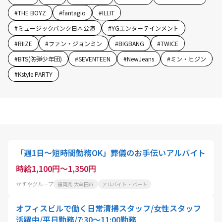
#
THE BOYZ
#
fantagio
#
ILLIT
#
ミュージックバンク日本公演
#
YGエンターテインメント
#
RIIZE
#
ファン・ジョンミン
#
BIGBANG
#
TWICE
#
BTS(防弾少年団)
#
SEVENTEEN
#
NewJeans
#
ミン・ヒジン
#
Kstyle PARTY
「週1日～短時間勤務OK」葬儀のお手伝いアルバイト
時給1,100円～1,350円
かずやグループ
福岡県 大牟田市
アルバイト・パート
オフィスビルで働く日常清掃スタッフ/女性スタッフ
活躍中/平日勤務/7:30～11:00勤務