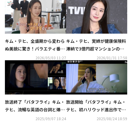
キム・テヒ、全盛期から変わら
キム・テヒ、実姉が健康保険料
ぬ美貌に驚き！バラエティ番組
滞納で3億円超マンションの差
に登場（動画あり）
し押さえも？報道にコメント
2026/05/03 11:27
2026/01/31 17:58
放送終了「バタフライ」キム・
放送開始「バタフライ」キム・
テヒ、流暢な英語の台詞と爆発
テヒ、初ハリウッド進出作で熱
的な感情表現に絶賛の声【ネタ
演を披露【ネタバレあり】
2025/09/07 18:24
2025/08/24 18:59
バレあり】