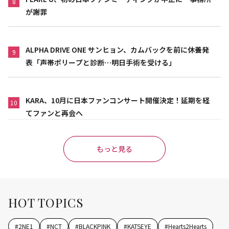
8
が謝罪
ALPHA DRIVE ONE サンヒョン、カムバックを前に休養発
9
表「声帯ポリープと診断…明日手術を受ける」
KARA、10月に日本ファンコンサート開催決定！延期を経
10
てファンと再会へ
もっと見る
HOT TOPICS
#
2NE1
#
NCT
#
BLACKPINK
#
KATSEYE
#
Hearts2Hearts