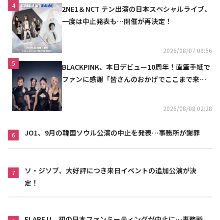
4
2NE1＆NCT テン出演の日本スペシャルライブ、
一度は中止発表も…開催が再決定！
2026/08/07 09:56
5
BLACKPINK、本日デビュー10周年！直筆手紙で
ファンに感謝「皆さんのおかげでここまで来ら
れた」
2026/08/08 02:28
JO1、9月の韓国ソウル公演の中止を発表…事務所が謝罪
6
ソ・ジソブ、大好評につき来日イベントの追加公演が決
7
定！
FLARE U、初の日本ファンミーティングが中止に…事務所