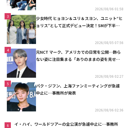
2026/08/06 01:58
3
少女時代 ヒョヨン＆ユリ＆スヨン、ユニット“ヒ
ョリス”として正式デビュー決定！SMが下半期
の計画を公開
2026/08/05 07:56
4
元NCT マーク、アメリカでの日常を公開…飾ら
ない姿に注目集まる「ありのままの姿を見せた
い」（動画あり）
2026/08/06 02:27
5
パク・ジフン、上海ファンミーティングが急遽
中止に…事務所が発表
2026/08/06 02:36
イ・ハイ、ワールドツアーの全公演が急遽中止に…事務所
6