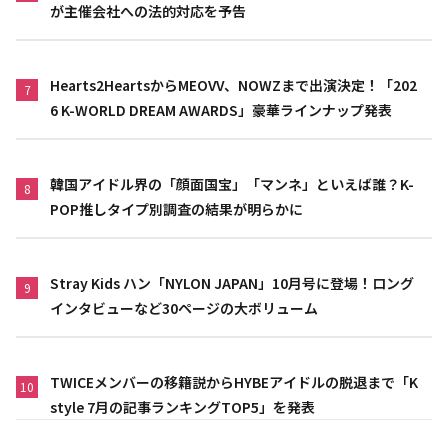
が主催会社への法的対応を予告
Hearts2HeartsからMEOVV、NOWZまで出演決定！「202
7
6 K-WORLD DREAM AWARDS」豪華ラインナップ発表
韓国アイドル界の「顔面国宝」「マンネ」といえば誰？K-
8
POP推しタイプ別調査の結果が明らかに
Stray Kids ハン「NYLON JAPAN」10月号に登場！ロング
9
インタビューなど30ページの大ボリューム
TWICEメンバーの移籍説からHYBEアイドルの脱退まで「K
10
style 7月の記事ランキングTOP5」を発表