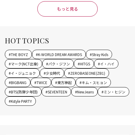
もっと見る
HOT TOPICS
#
THE BOYZ
#
K-WORLD DREAM AWARDS
#
Stray Kids
#
マーク(NCT出身)
#
パク・ジフン
#
HITGS
#
イ・ハイ
#
イ・ジュニョク
#
少女時代
#
ZEROBASEONE(ZB1)
#
BIGBANG
#
TWICE
#
東方神起
#
キム・スヒョン
#
BTS(防弾少年団)
#
SEVENTEEN
#
NewJeans
#
ミン・ヒジン
#
Kstyle PARTY