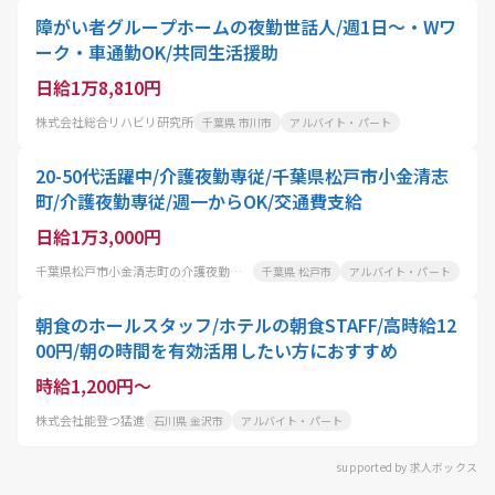
障がい者グループホームの夜勤世話人/週1日〜・Wワ
ーク・車通勤OK/共同生活援助
日給1万8,810円
株式会社総合リハビリ研究所
千葉県 市川市
アルバイト・パート
20-50代活躍中/介護夜勤専従/千葉県松戸市小金清志
町/介護夜勤専従/週一からOK/交通費支給
日給1万3,000円
千葉県松戸市小金清志町の介護夜勤専従
千葉県 松戸市
アルバイト・パート
朝食のホールスタッフ/ホテルの朝食STAFF/高時給12
00円/朝の時間を有効活用したい方におすすめ
時給1,200円～
株式会社能登つ猛進
石川県 金沢市
アルバイト・パート
supported by 求人ボックス