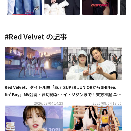
#
Red Velvet
の記事
Red Velvet、タイトル曲「Sur
SUPER JUNIORからSHINee、
fin' Boy」MV公開…夢幻的なハ
イ・ソジンまで！東方神起 ユン
ーモニー
ホの初ソロコンサートに豪華芸
2026/08/04 14:23
2026/08/04 13:56
能人が集結