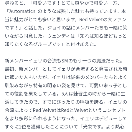
尋ねると、「可愛いです！とても爽やかで可愛い一方、
『Automatic』のような成熟した魅力も持っています。本
当に魅力がとても多いと思います。Red Velvetの大ファン
です！」と話した。ジョイの話にメンバーたちも一緒に笑
いながら同意した。ウェンディは「知れば知るほどもっと
知りたくなるグループです」と付け加えた。
新メンバーイェリの合流もSMのもう一つの魔法だった。
最初、新メンバーとしてイェリが合流すると発表された時
は驚いた人もいたが、イェリは従来のメンバーたちとよく
馴染みながら特有の明るい姿を見せて、可愛い末っ子とし
ての役割を果たしている。5人は練習生の時から一緒に生
活してきたので、すでにぴったりの呼吸を誇る。イェリの
合流によってRed VelvetはRedとVelvetというコンセプト
をより多彩に作れるようになった。イェリはデビューして
すぐに1位を獲得したことについて「光栄です。より熱心