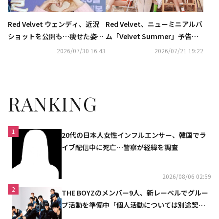
Red Velvet ウェンディ、近況
Red Velvet、ニューミニアルバ
ショットを公開も…痩せた姿に
ム「Velvet Summer」予告イ
ファンから心配の声
メージを公開
2026/07/30 16:43
2026/07/21 19:22
RANKING
1
20代の日本人女性インフルエンサー、韓国でラ
イブ配信中に死亡…警察が経緯を調査
2026/08/06 02:59
2
THE BOYZのメンバー9人、新レーベルでグルー
プ活動を準備中「個人活動については別途契約
へ」