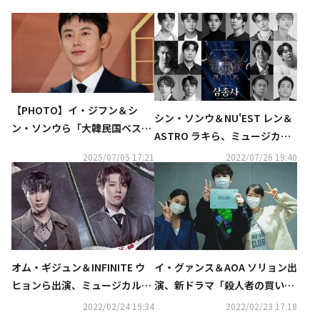
【PHOTO】イ・ジフン＆シ
シン・ソンウ＆NU'EST レン＆
ン・ソンウら「大韓民国ベスト
ASTRO ラキら、ミュージカル
ブランドアワード」に出席
「三銃士」にキャスティング
2025/07/05 17:21
2022/07/26 19:40
オム・ギジュン＆INFINITE ウ
イ・グァンス＆AOA ソリョン出
ヒョンら出演、ミュージカル
演、新ドラマ「殺人者の買い物
「ジャック・ザ・リッパー」4
リスト」台本読み合わせ現場を
2022/02/24 19:34
2022/02/23 17:18