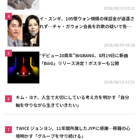
2026/08/10 03:22
4
イ・スンギ、105億ウォン規模の保証金が返還さ
れず…チャ・ガウォン会長を詐欺の疑いで告訴
へ
2026/08/09 08:28
5
“デビュー20周年”BIGBANG、8月19日に新曲
「BiiiG」リリース決定！ポスターも公開
2026/08/10 02:51
キム・ヨナ、人生で大切にしている考え方を明かす「自分
6
軸を守りながら生きていきたい」
TWICE ジョンヨン、11年間所属したJYPに感謝…移籍の心
7
境明かす「グループを守り続ける」