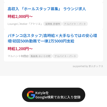
高収入 「ホールスタッフ募集」 ラウンジ求人
時給2,000円～
Lounge L’Atelier「アトリエ」
滋賀県 彦根市
アルバイト・パート
パチンコ店スタッフ/高時給×大手ならではの安心環
境!初回500h勤務で一律2万5000円支給
時給1,200円～
マルハン十和田店
青森県 おいらせ町
アルバイト・パート
supported by 求人ボックス
Kstyleを
Google検索でお気に入り登録