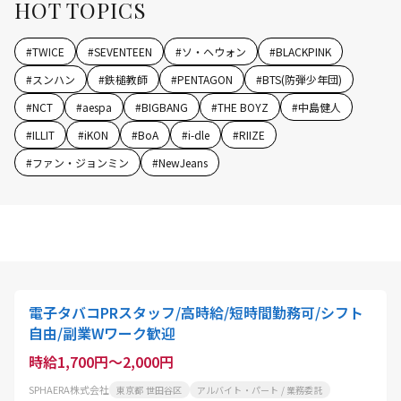
HOT TOPICS
#
TWICE
#
SEVENTEEN
#
ソ・ヘウォン
#
BLACKPINK
#
スンハン
#
鉄槌教師
#
PENTAGON
#
BTS(防弾少年団)
#
NCT
#
aespa
#
BIGBANG
#
THE BOYZ
#
中島健人
#
ILLIT
#
iKON
#
BoA
#
i-dle
#
RIIZE
#
ファン・ジョンミン
#
NewJeans
電子タバコPRスタッフ/高時給/短時間勤務可/シフト
自由/副業Wワーク歓迎
時給1,700円～2,000円
SPHAERA株式会社
東京都 世田谷区
アルバイト・パート / 業務委託