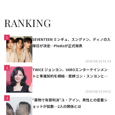
月に高陽公演が開幕！
公開
RANKING
1
SEVENTEEN ミンギュ、スングァン、ディノの入
隊日が決定…Pledisが正式発表
2026/08/10 01:54
2
TWICE ジョンヨン、VAROエンターテインメン
トと専属契約を締結…実姉コン・スンヨンと同
じ事務所（公式）
2026/08/10 04:52
3
“薬物で有罪判決”ユ・アイン、男性との密着シ
ョットが拡散…2人の関係とは