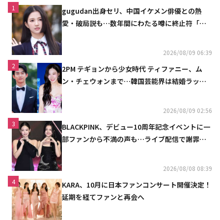
1
gugudan出身セリ、中国イケメン俳優との熱
愛・破局説も…数年間にわたる噂に終止符「邪
魔しないで」
2026/08/09 06:39
2
2PM テギョンから少女時代 ティファニー、ム
ン・チェウォンまで…韓国芸能界は結婚ラッシ
ュ
2026/08/09 02:56
3
BLACKPINK、デビュー10周年記念イベントに一
部ファンから不満の声も…ライブ配信で謝罪
「コミュニケーション不足だった」
2026/08/08 08:39
4
KARA、10月に日本ファンコンサート開催決定！
延期を経てファンと再会へ