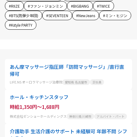
#
RIIZE
#
ファン・ジョンミン
#
BIGBANG
#
TWICE
#
BTS(防弾少年団)
#
SEVENTEEN
#
NewJeans
#
ミン・ヒジン
#
Kstyle PARTY
あん摩マッサージ指圧師「訪問マッサージ」/直行直
帰可
LIFE.NS オーロラマッサージ治療院
愛知県 名古屋市
正社員
ホール・キッチンスタッフ
時給1,350円～1,688円
株式会社ゼンショーホールディングス
神奈川県 川崎市
アルバイト・パート
介護助手 生活介護のサポート 未経験可 年齢不問 シフ