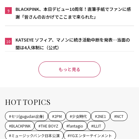
BLACKPINK、本日デビュー10周年！直筆手紙でファンに感
9
謝「皆さんのおかげでここまで来られた」
KATSEYE ソフィア、マノンに続き活動中断を発表…当面の
10
間は4人体制に（公式）
もっと見る
HOT TOPICS
#
セリ(gugudan出身)
#
2PM
#
少女時代
#
2NE1
#
NCT
#
BLACKPINK
#
THE BOYZ
#
fantagio
#
ILLIT
#
ミュージックバンク日本公演
#
YGエンターテインメント