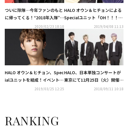
ついに除隊…今年ファンのもと
HALO オウン＆ヒチョンによる
に帰ってくる！“2018年入隊”韓
Specialユニット「OH！！！！
国スターたちに注目
2」日本イベントを控え新ビジ
2020/02/23 18:10
2019/04/08 11:13
ュアル公開！
HALO オウン＆ヒチョン、Spec
HALO、日本単独コンサートが
ialユニットを結成！イベント
東京にて12月25日（火）開催決
「寄席（よせ）ばいいのに」開
定！
2019/03/25 12:25
2018/09/11 10:18
催決定
RANKING