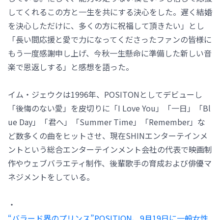
してくれるこの方と一生を共にする決心をした。遅く結婚
を決心しただけに、多くの方に祝福して頂きたい」とし
「長い間応援と愛で力になってくださったファンの皆様に
もう一度感謝申し上げ、今秋一生懸命に準備した新しい音
楽で恩返しする」と感想を語った。
イム・ジェウクは1996年、POSITONとしてデビューし
「後悔のない愛」を皮切りに「I Love You」「一日」「Bl
ue Day」「君へ」「Summer Time」「Remember」な
ど数多くの曲をヒットさせ、現在SHINエンターテインメ
ントという総合エンターテインメント会社の代表で映画制
作やウェブバラエティ制作、後輩歌手の育成および俳優マ
ネジメントをしている。
・
“バラード界のプリンス”POSITION、9月19日に一般女性