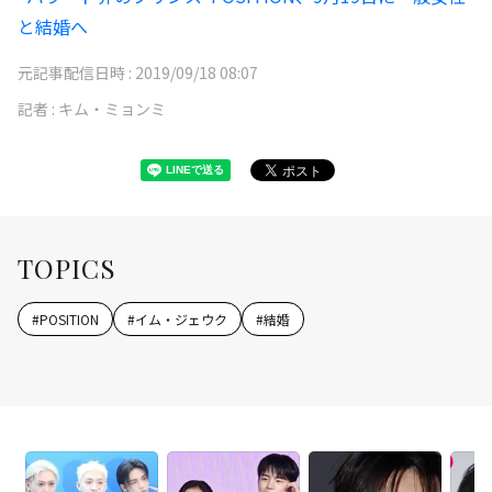
と結婚へ
元記事配信日時 :
2019/09/18 08:07
記者 :
キム・ミョンミ
TOPICS
#
POSITION
#
イム・ジェウク
#
結婚