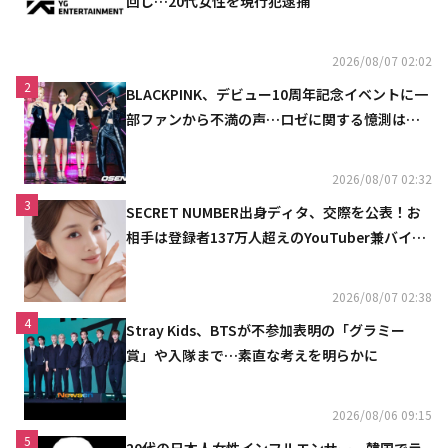
回し…20代女性を現行犯逮捕
2026/08/07 02:02
2
BLACKPINK、デビュー10周年記念イベントに一
部ファンから不満の声…ロゼに関する憶測は否
定
2026/08/07 02:32
3
SECRET NUMBER出身ディタ、交際を公表！お
相手は登録者137万人超えのYouTuber兼バイオ
リニスト
2026/08/07 02:38
4
Stray Kids、BTSが不参加表明の「グラミー
賞」や入隊まで…素直な考えを明らかに
2026/08/06 09:15
5
20代の日本人女性インフルエンサー、韓国でラ