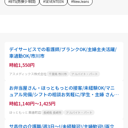
#
BTS(防弾少年団)
#
SEVENTEEN
#
NewJeans
デイサービスでの看護師/ブランクOK/主婦主夫活躍/
車通勤OK/市川市
時給1,550円
アスメディックス株式会社
千葉県 市川市
アルバイト・パート
お弁当屋さん・ほっともっとの接客/未経験OK/マニ
ュアル完備/シフトの相談お気軽に/学生・主婦 さん活
躍中
時給1,140円～1,425円
ほっともっと 興善町店
長崎県 長崎市
アルバイト・パート
サ高住の介護職/週3日～!/未経験可!/主婦歓迎!/両立