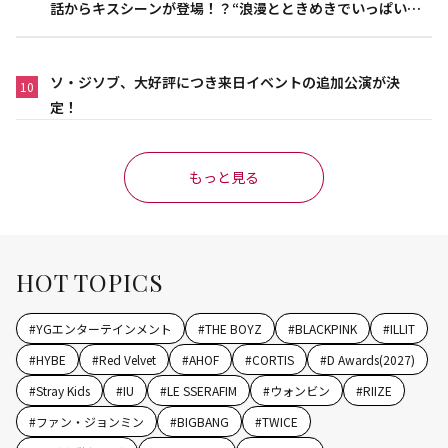
話からキスシーンが登場！？“浪漫とときめきでいっぱいの
作品”
ソ・ジソブ、大好評につき来日イベントの追加公演が決
10
定！
もっと見る
HOT TOPICS
#
YGエンターテインメント
#
THE BOYZ
#
BLACKPINK
#
ILLIT
#
HYBE
#
Red Velvet
#
AHOF
#
CORTIS
#
D Awards(2027)
#
Stray Kids
#
IU
#
LE SSERAFIM
#
ウォンビン
#
RIIZE
#
ファン・ジョンミン
#
BIGBANG
#
TWICE