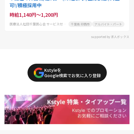
可!/積極採用中
時給1,140円～1,200円
医療法人社団千葉医心会 サービス付き高齢者向け住宅 リーベディッヒ大森
千葉県 印西市
アルバイト・パート
supported by 求人ボックス
Kstyleを
Google検索でお気に入り登録