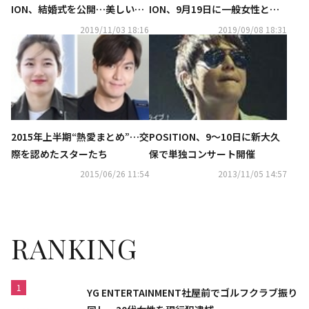
ION、結婚式を公開…美しい花
ION、9月19日に一般女性と結
嫁に「幸せに暮らそう」
婚へ
2019/11/03 18:16
2019/09/08 18:31
2015年上半期“熱愛まとめ”…交
POSITION、9～10日に新大久
際を認めたスターたち
保で単独コンサート開催
2015/06/26 11:54
2013/11/05 14:57
RANKING
1
YG ENTERTAINMENT社屋前でゴルフクラブ振り