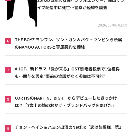
イブ配信中に死亡…警察が経緯を調査
2026/08/06 02:59
THE BOYZ ヨンフン、ソン・ガン＆パク・ウンビンら所属
6
のNAMOO ACTORSと専属契約を締結
AHOF、新ドラマ「愛が来る」OST歌唱者投票で1位獲得
7
も…関与を否定“事前の協議がなく参加は不可能”
CORTISのMARTIN、BIGHITからデビューしたきっかけ
8
は？「7歳上の姉のおかげ…ブランドバッグをあげた」
チョン・ヘイン＆ハヨン出演のNetflix「恋は飴模様」第1
9