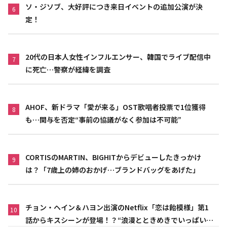
ソ・ジソブ、大好評につき来日イベントの追加公演が決
6
定！
20代の日本人女性インフルエンサー、韓国でライブ配信中
7
に死亡…警察が経緯を調査
AHOF、新ドラマ「愛が来る」OST歌唱者投票で1位獲得
8
も…関与を否定“事前の協議がなく参加は不可能”
CORTISのMARTIN、BIGHITからデビューしたきっかけ
9
は？「7歳上の姉のおかげ…ブランドバッグをあげた」
チョン・ヘイン＆ハヨン出演のNetflix「恋は飴模様」第1
10
話からキスシーンが登場！？“浪漫とときめきでいっぱいの