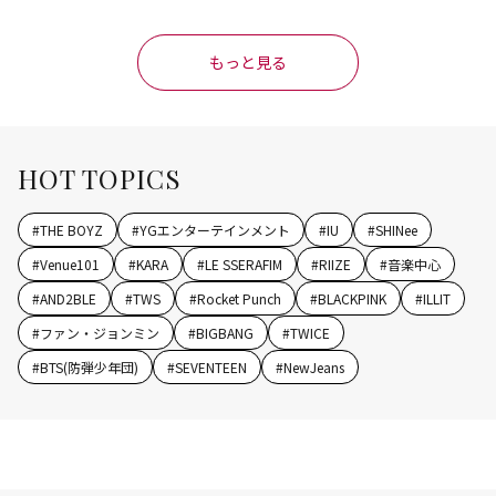
作品”
もっと見る
HOT TOPICS
#
THE BOYZ
#
YGエンターテインメント
#
IU
#
SHINee
#
Venue101
#
KARA
#
LE SSERAFIM
#
RIIZE
#
音楽中心
#
AND2BLE
#
TWS
#
Rocket Punch
#
BLACKPINK
#
ILLIT
#
ファン・ジョンミン
#
BIGBANG
#
TWICE
#
BTS(防弾少年団)
#
SEVENTEEN
#
NewJeans