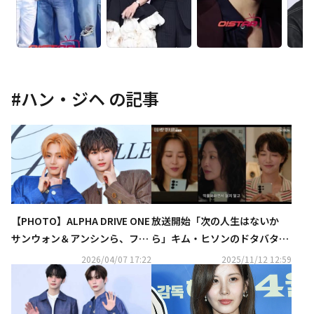
#
ハン・ジヘ
の記事
【PHOTO】ALPHA DRIVE ONE
放送開始「次の人生はないか
サンウォン＆アンシンら、ファ
ら」キム・ヒソンのドタバタ生
ッションブランド「MISS GEE C
活に注目【ネタバレあり】
2026/04/07 17:22
2025/11/12 12:59
OLLECTION」のイベントに出
席