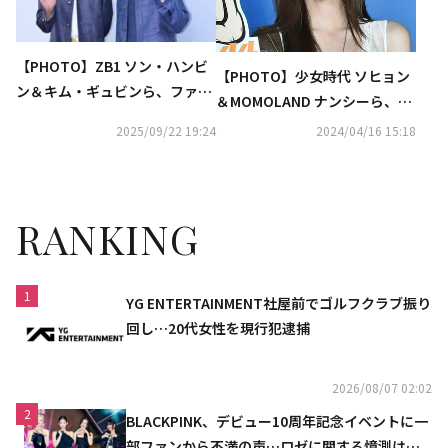
【PHOTO】ZB1 ソン・ハンビ
【PHOTO】少女時代 ソヒョン
ン＆キム・ギュビンら、ファッ
＆MOMOLAND ナンシーら、映
ションブランド「MISS GEE CO
画「犯罪都市4」VIP試写会に出
2025/09/22 19:24
2024/04/16 15:18
LLECTION」のイベントに出席
席
（動画あり）
RANKING
1
YG ENTERTAINMENT社屋前でゴルフクラブ振り
回し…20代女性を現行犯逮捕
2026/08/07 02:02
2
BLACKPINK、デビュー10周年記念イベントに一
部ファンから不満の声…ロゼに関する憶測は否