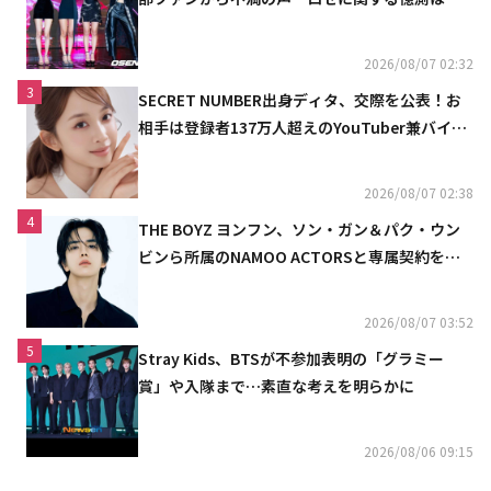
定
2026/08/07 02:32
3
SECRET NUMBER出身ディタ、交際を公表！お
相手は登録者137万人超えのYouTuber兼バイオ
リニスト
2026/08/07 02:38
4
THE BOYZ ヨンフン、ソン・ガン＆パク・ウン
ビンら所属のNAMOO ACTORSと専属契約を締
結
2026/08/07 03:52
5
Stray Kids、BTSが不参加表明の「グラミー
賞」や入隊まで…素直な考えを明らかに
2026/08/06 09:15