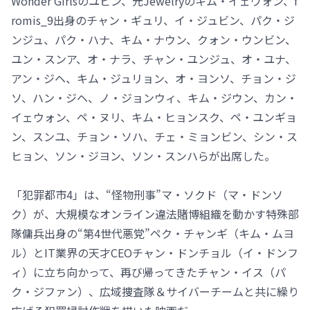
Wonder Girlsのユビン、元Jewelryのキム・イェウォン、f
romis_9出身のチャン・ギュリ、イ・ジュビン、パク・ジ
ンジュ、パク・ハナ、キム・ナウン、クォン・ウンビン、
ユン・スンア、オ・ナラ、チャン・ユンジュ、オ・ユナ、
アン・ジヘ、キム・ジュリョン、オ・ヨンソ、チョン・ジ
ソ、ハン・ジヘ、ノ・ジョンウィ、キム・ジウン、カン・
イェウォン、ペ・ヌリ、キム・ヒョンスク、ペ・ユンギョ
ン、スンユ、チョン・ソハ、チェ・ミョンビン、シン・ス
ヒョン、ソン・ジヨン、ソン・スンハらが出席した。
「犯罪都市4」は、“怪物刑事”マ・ソクド（マ・ドンソ
ク）が、大規模なオンライン違法賭博組織を動かす特殊部
隊傭兵出身の“第4世代悪党”ペク・チャンギ（キム・ムヨ
ル）とIT業界の天才CEOチャン・ドンチョル（イ・ドンフ
ィ）に立ち向かって、再び帰ってきたチャン・イス（パ
ク・ジファン）、広域捜査隊＆サイバーチームと共に繰り