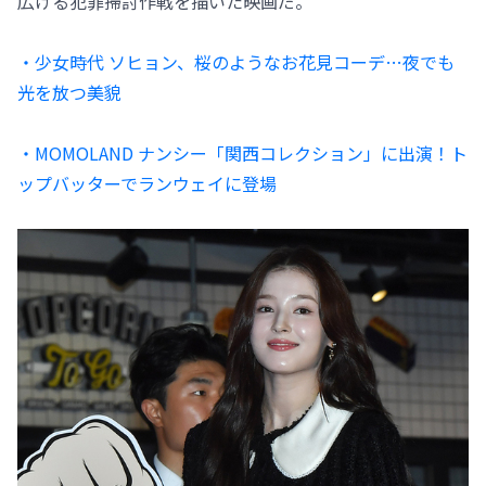
広げる犯罪掃討作戦を描いた映画だ。
・少女時代 ソヒョン、桜のようなお花見コーデ…夜でも
光を放つ美貌
・MOMOLAND ナンシー「関西コレクション」に出演！ト
ップバッターでランウェイに登場