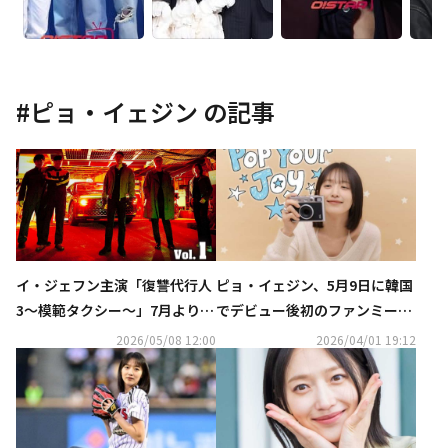
#
ピョ・イェジン
の記事
イ・ジェフン主演「復讐代行人
ピョ・イェジン、5月9日に韓国
3～模範タクシー～」7月よりD
でデビュー後初のファンミーテ
VDレンタル開始！DVD-BOXの
ィングを開催
2026/05/08 12:00
2026/04/01 19:12
発売も決定