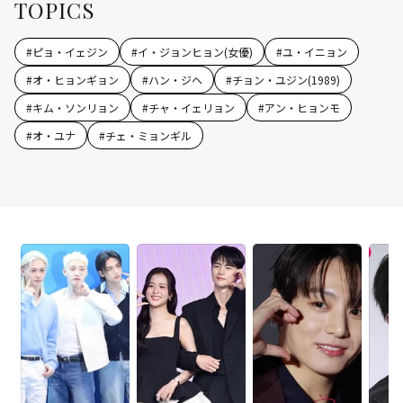
TOPICS
#
ピョ・イェジン
#
イ・ジョンヒョン(女優)
#
ユ・イニョン
#
オ・ヒョンギョン
#
ハン・ジヘ
#
チョン・ユジン(1989)
#
キム・ソンリョン
#
チャ・イェリョン
#
アン・ヒョンモ
#
オ・ユナ
#
チェ・ミョンギル