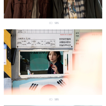
（C） SBS
（C） SBS