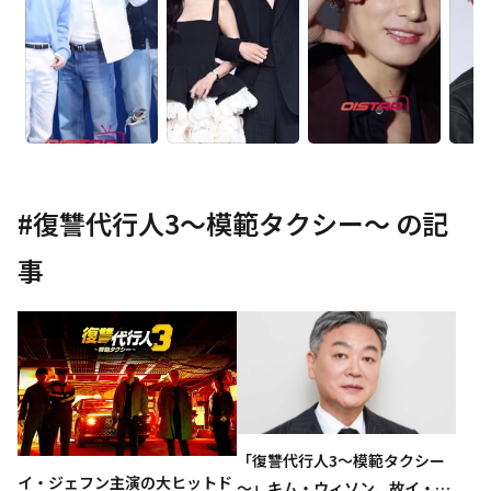
#
復讐代行人3～模範タクシー～
の記
事
「復讐代行人3～模範タクシー
イ・ジェフン主演の大ヒットド
～」キム・ウィソン、故イ・ソ