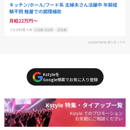
キッチン/ホール/フード系 主婦夫さん活躍中 年齢経
験不問 鰻屋での調理補助
月給22万円～
うなぎ料理 入舟
大分県 大分市
正社員
supported by 求人ボックス
Kstyleを
Google検索でお気に入り登録