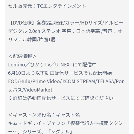
セル販売元：TCエンタテインメント
【DVD仕様】各巻2話収録/カラー/HDサイズ/ドルビー
デジタル 2.0ch ステレオ 字幕：日本語字幕 /音声：オ
リジナル韓国/片面1層
＜配信情報＞
Lemino／ひかりTV／U-NEXTにて配信中
6月10日より以下動画配信サービスでも配信開始
FOD/Hulu/Prime Video/J:COM STREAM/TELASA/Pon
taパス/VideoMarket
※詳細は各動画配信サービスにてご確認ください。
＜キャスト＞※役名：キャスト名
キム・ドギ：イ・ジェフン「復讐代行人～模範タクシ
ー～」シリーズ、「シグナル」