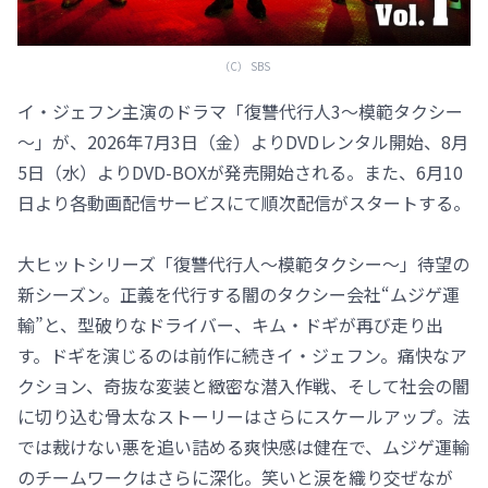
（C） SBS
イ・ジェフン主演のドラマ「復讐代行人3～模範タクシー
～」が、2026年7月3日（金）よりDVDレンタル開始、8月
5日（水）よりDVD-BOXが発売開始される。また、6月10
日より各動画配信サービスにて順次配信がスタートする。
大ヒットシリーズ「復讐代行人～模範タクシー～」待望の
新シーズン。正義を代行する闇のタクシー会社“ムジゲ運
輸”と、型破りなドライバー、キム・ドギが再び走り出
す。ドギを演じるのは前作に続きイ・ジェフン。痛快なア
クション、奇抜な変装と緻密な潜入作戦、そして社会の闇
に切り込む骨太なストーリーはさらにスケールアップ。法
では裁けない悪を追い詰める爽快感は健在で、ムジゲ運輸
のチームワークはさらに深化。笑いと涙を織り交ぜなが