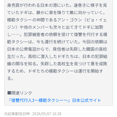
身売買が行われる日本の港にいた。遠巻きに様子を見
ていたドギは、静かに車を降りて敵に向かっていく。
模範タクシーの仲間であるアン・ゴウン（ピョ・イェ
ジン）や他のメンバーも次々と出てきてドギに加勢
し……。犯罪被害者の依頼を受けて復讐を代行する模
範タクシーは、今も運行を続けていた。今回の依頼は
日本の公衆電話からで、発信者は失踪した韓国の高校
生だった。高校に潜入したドギたちは、日本の犯罪組
織の関与を知る。失踪した高校生を見つけて悪を成敗
するため、ドギたちの模範タクシーは運行を開始す
る。
■関連リンク
「復讐代行人3～模範タクシー～」日本公式サイト
元記事配信日時 :
2026/05/07 16:28