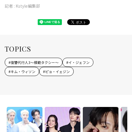
記者 :
Kstyle編集部
TOPICS
#
復讐代行人3～模範タクシー～
#
イ・ジェフン
#
キム・ウィソン
#
ピョ・イェジン