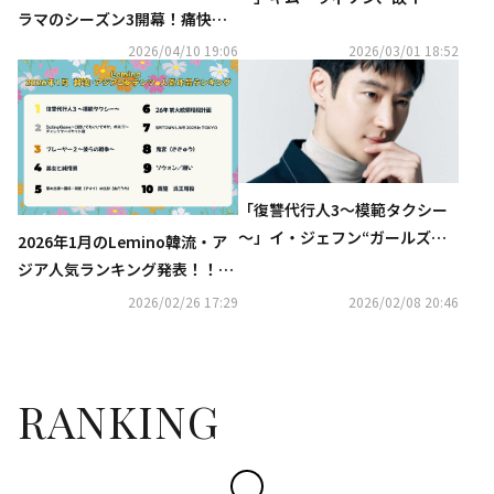
ラマのシーズン3開幕！痛快ア
ンギュンさんを偲ぶ“約束を守
クションエンターテインメン
れず恥ずかしい”
2026/04/10 19:06
2026/03/01 18:52
ト、韓国ドラマ『復讐代行人３
～模範タクシー～』U-NEXTで
配信開始
「復讐代行人3～模範タクシー
～」イ・ジェフン“ガールズグ
2026年1月のLemino韓流・ア
ループのダンスは泣きながら練
ジア人気ランキング発表！！
習した”
大人気シリーズ第三弾韓国ドラ
2026/02/26 17:29
2026/02/08 20:46
マ『復讐代行人3 ～模範タクシ
ー～』が3ヶ月連続で首位にラ
ンクイン！
RANKING