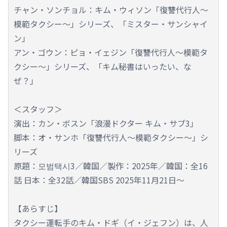
チャン・ソンチョル：キム・ウィソン「復讐代行人～
模範タクシー～」シリーズ、「ミスター・サンシャイ
ン」
アン・ゴウン：ピョ・イェジン「復讐代行人～模範タ
クシー～」シリーズ、「キム秘書はいったい、な
ぜ？」
＜スタッフ＞
演出：カン・ボスン「浪漫ドクター キム・サブ3」
脚本：オ・サンホ「復讐代行人～模範タクシー～」シ
リーズ
原題：모범택시3／韓国／製作：2025年／韓国：全16
話 日本：全32話／韓国SBS 2025年11月21日～
【あらすじ】
タクシー運転手のキム・ドギ（イ・ジェフン）は、人