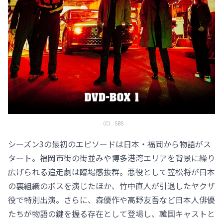
（C） SBS
シーズン3の最初のエピソードは日本・福岡から物語がス
タート。福岡市街の街並みや博多港湾エリアを背景に繰り
広げられる追走劇は臨場感抜群。悪役として笠松将が日本
の裏組織のボスを演じたほか、竹中直人が引退したヤクザ
役で特別出演。さらに、森優作や高野友吾など日本人俳優
たちが物語の鍵を握る存在として登場し、韓国キャストと