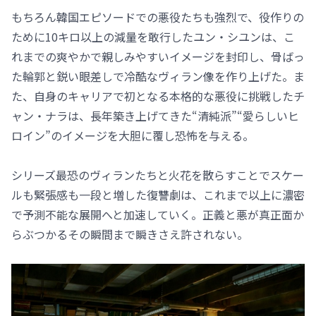
もちろん韓国エピソードでの悪役たちも強烈で、役作りの
ために10キロ以上の減量を敢行したユン・シユンは、こ
れまでの爽やかで親しみやすいイメージを封印し、骨ばっ
た輪郭と鋭い眼差しで冷酷なヴィラン像を作り上げた。ま
た、自身のキャリアで初となる本格的な悪役に挑戦したチ
ャン・ナラは、長年築き上げてきた“清純派”“愛らしいヒ
ロイン”のイメージを大胆に覆し恐怖を与える。
シリーズ最恐のヴィランたちと火花を散らすことでスケー
ルも緊張感も一段と増した復讐劇は、これまで以上に濃密
で予測不能な展開へと加速していく。正義と悪が真正面か
らぶつかるその瞬間まで瞬きさえ許されない。