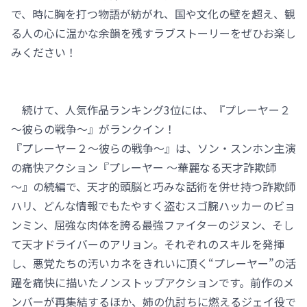
で、時に胸を打つ物語が紡がれ、国や文化の壁を超え、観
る人の心に温かな余韻を残すラブストーリーをぜひお楽し
みください！
続けて、人気作品ランキング3位には、『プレーヤー２
～彼らの戦争～』がランクイン！
『プレーヤー２～彼らの戦争～』は、ソン・スンホン主演
の痛快アクション『プレーヤー ～華麗なる天才詐欺師
～』の続編で、天才的頭脳と巧みな話術を併せ持つ詐欺師
ハリ、どんな情報でもたやすく盗むスゴ腕ハッカーのビョ
ンミン、屈強な肉体を誇る最強ファイターのジヌン、そし
て天才ドライバーのアリョン。それぞれのスキルを発揮
し、悪党たちの汚いカネをきれいに頂く“プレーヤー”の活
躍を痛快に描いたノンストップアクションです。前作のメ
ンバーが再集結するほか、姉の仇討ちに燃えるジェイ役で