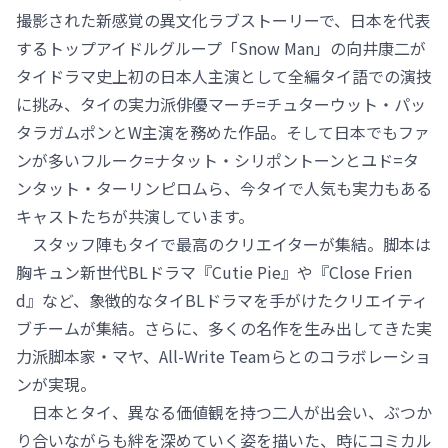
撮影された新感覚の異文化ラブストーリーで、日本を代表
するトップアイドルグループ「Snow Man」の向井康二が
タイドラマ史上初の日本人主演として全編タイ語での演技
に挑み、タイの実力派俳優マーチ=チュターウット・パッ
タラガムポンとW主演を務めた作品。そして日本でもファ
ンが多いフルーク=ナタット・シリポントーンとユド=タ
ンタット・ターリンピロムら、今タイで人気も実力もある
キャストたちが共演しています。
スタッフ陣もタイで最高のクリエイターが集結。脚本は
胸キュン新世代BLドラマ『Cutie Pie』や『Close Frien
d』など、象徴的なタイBLドラマを手がけたクリエイティ
ブチームが集結。さらに、多くの名作を生み出してきた実
力派脚本家・マヤ、All-Write Teamらとのコラボレーショ
ンが実現。
日本とタイ、異なる価値観を持つ二人が出会い、ぶつか
り合いながらも絆を深めていく姿を描いた、時にコミカル