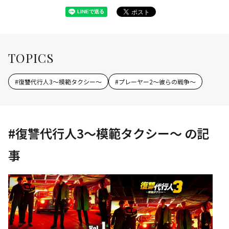
TOPICS
#
復讐代行人3～模範タクシー～
#
プレーヤー2～彼らの戦争～
#
復讐代行人3～模範タクシー～
の記
事