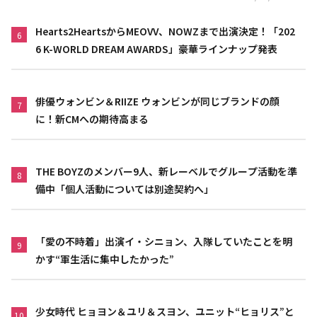
Hearts2HeartsからMEOVV、NOWZまで出演決定！「202
6
6 K-WORLD DREAM AWARDS」豪華ラインナップ発表
俳優ウォンビン＆RIIZE ウォンビンが同じブランドの顔
7
に！新CMへの期待高まる
THE BOYZのメンバー9人、新レーベルでグループ活動を準
8
備中「個人活動については別途契約へ」
「愛の不時着」出演イ・シニョン、入隊していたことを明
9
かす“軍生活に集中したかった”
少女時代 ヒョヨン＆ユリ＆スヨン、ユニット“ヒョリス”と
10