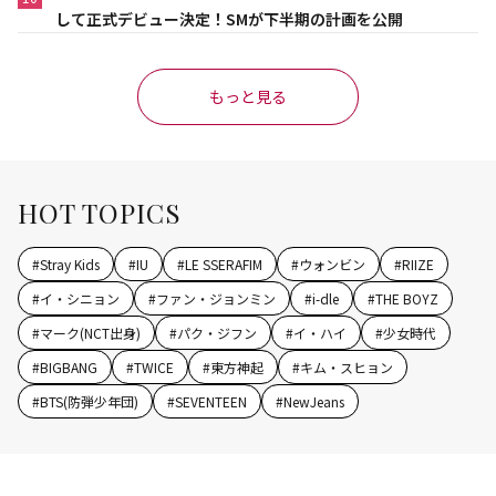
して正式デビュー決定！SMが下半期の計画を公開
もっと見る
HOT TOPICS
#
Stray Kids
#
IU
#
LE SSERAFIM
#
ウォンビン
#
RIIZE
#
イ・シニョン
#
ファン・ジョンミン
#
i-dle
#
THE BOYZ
#
マーク(NCT出身)
#
パク・ジフン
#
イ・ハイ
#
少女時代
#
BIGBANG
#
TWICE
#
東方神起
#
キム・スヒョン
#
BTS(防弾少年団)
#
SEVENTEEN
#
NewJeans