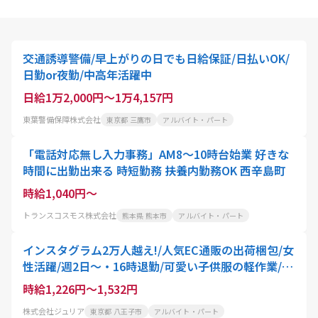
交通誘導警備/早上がりの日でも日給保証/日払いOK/
日勤or夜勤/中高年活躍中
日給1万2,000円～1万4,157円
東葉警備保障株式会社
東京都 三鷹市
アルバイト・パート
「電話対応無し入力事務」AM8～10時台始業 好きな
時間に出勤出来る 時短勤務 扶養内勤務OK 西辛島町
時給1,040円～
トランスコスモス株式会社
熊本県 熊本市
アルバイト・パート
インスタグラム2万人越え!/人気EC通販の出荷梱包/女
性活躍/週2日〜・16時退勤/可愛い子供服の軽作業/子
育てママ在籍・扶養内OKのパートスタッフ
時給1,226円～1,532円
株式会社ジュリア
東京都 八王子市
アルバイト・パート