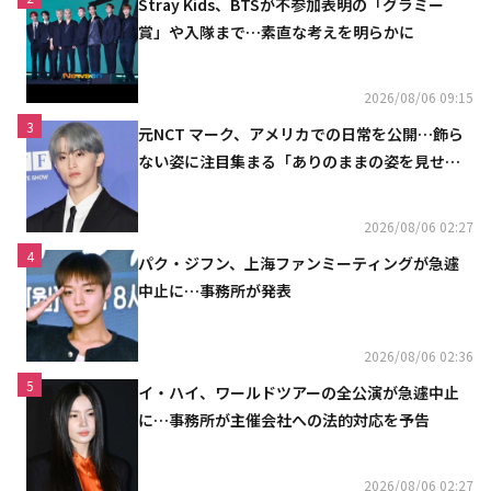
Stray Kids、BTSが不参加表明の「グラミー
賞」や入隊まで…素直な考えを明らかに
2026/08/06 09:15
3
元NCT マーク、アメリカでの日常を公開…飾ら
ない姿に注目集まる「ありのままの姿を見せた
い」（動画あり）
2026/08/06 02:27
4
パク・ジフン、上海ファンミーティングが急遽
中止に…事務所が発表
2026/08/06 02:36
5
イ・ハイ、ワールドツアーの全公演が急遽中止
に…事務所が主催会社への法的対応を予告
2026/08/06 02:27