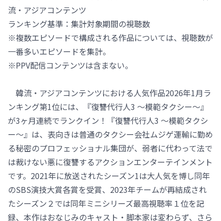
流・アジアコンテンツ
ランキング基準：集計対象期間の視聴数
※複数エピソードで構成される作品については、視聴数が
一番多いエピソードを集計。
※PPV配信コンテンツは含まない。
韓流・アジアコンテンツにおける人気作品2026年1月ラ
ンキング第1位には、『復讐代行人3 ～模範タクシー～』
が3ヶ月連続でランクイン！『復讐代行人3 ～模範タクシ
ー～』は、表向きは普通のタクシー会社ムジゲ運輸に勤め
る秘密のプロフェッショナル集団が、弱者に代わって法で
は裁けない悪に復讐するアクションエンターテインメント
です。2021年に放送されたシーズン1は大人気を博し同年
のSBS演技大賞各賞を受賞、2023年チームが再結成され
たシーズン２では同年ミニシリーズ最高視聴率１位を記
録、本作はおなじみのキャスト・脚本家は変わらず、さら