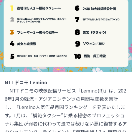
NTTドコモ Lemino
NTTドコモの映像配信サービス「Lemino(R)」は、202
6年1月の韓流・アジアコンテンツの月間視聴数を集計
し、「Lemino人気作品月間ランキング」を発表いたしま
す。1月は、”模範タクシー”に乗る秘密のプロフェッショ
ナル集団が弱者に代わって法では裁けない悪に復讐するア
クションエンターテインメント『復讐代行人3 ～模範タク