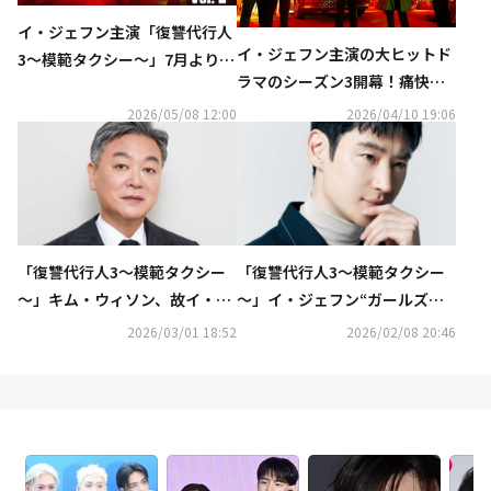
イ・ジェフン主演「復讐代行人
イ・ジェフン主演の大ヒットド
3～模範タクシー～」7月よりD
ラマのシーズン3開幕！痛快ア
VDレンタル開始！DVD-BOXの
クションエンターテインメン
発売も決定
2026/05/08 12:00
2026/04/10 19:06
ト、韓国ドラマ『復讐代行人３
～模範タクシー～』U-NEXTで
配信開始
「復讐代行人3～模範タクシー
「復讐代行人3～模範タクシー
～」キム・ウィソン、故イ・ソ
～」イ・ジェフン“ガールズグ
ンギュンさんを偲ぶ“約束を守
ループのダンスは泣きながら練
2026/03/01 18:52
2026/02/08 20:46
れず恥ずかしい”
習した”