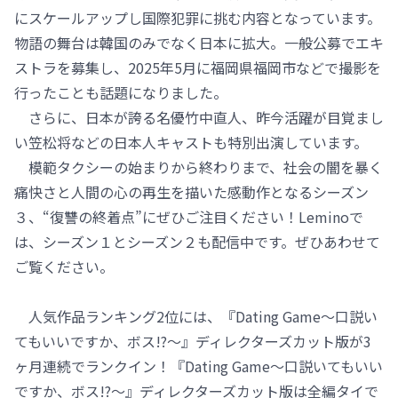
にスケールアップし国際犯罪に挑む内容となっています。
物語の舞台は韓国のみでなく日本に拡大。一般公募でエキ
ストラを募集し、2025年5月に福岡県福岡市などで撮影を
行ったことも話題になりました。
さらに、日本が誇る名優竹中直人、昨今活躍が目覚まし
い笠松将などの日本人キャストも特別出演しています。
模範タクシーの始まりから終わりまで、社会の闇を暴く
痛快さと人間の心の再生を描いた感動作となるシーズン
３、“復讐の終着点”にぜひご注目ください！Leminoで
は、シーズン１とシーズン２も配信中です。ぜひあわせて
ご覧ください。
人気作品ランキング2位には、『Dating Game～口説い
てもいいですか、ボス!?～』ディレクターズカット版が3
ヶ月連続でランクイン！『Dating Game～口説いてもいい
ですか、ボス!?～』ディレクターズカット版は全編タイで