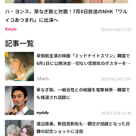
ハ・ヨンス、草なぎ剛と対面！7月8日放送のNHK「ワル
イコあつまれ」に出演へ
2023/07/02 17:23
記事一覧
草彅剛主演の映画「ミッドナイトスワン」韓国で
6月1日に公開決定…切ない雰囲気のポスターを公
開
2023/05/24 17:57
草なぎ剛、一般女性との結婚を電撃発表…韓国で
も報道され話題に
2020/12/31 11:40
渡辺直美、新田真剣佑も…親交が話題となった日
韓の記念ショットに注目