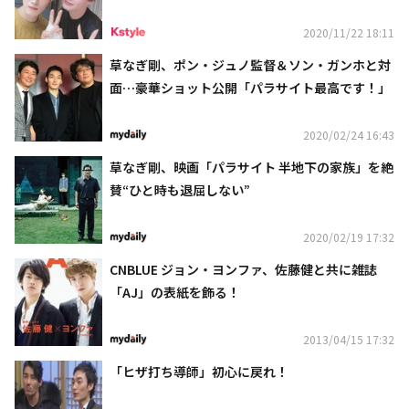
2020/11/22 18:11
草なぎ剛、ポン・ジュノ監督＆ソン・ガンホと対
面…豪華ショット公開「パラサイト最高です！」
2020/02/24 16:43
草なぎ剛、映画「パラサイト 半地下の家族」を絶
賛“ひと時も退屈しない”
2020/02/19 17:32
CNBLUE ジョン・ヨンファ、佐藤健と共に雑誌
「AJ」の表紙を飾る！
2013/04/15 17:32
「ヒザ打ち導師」初心に戻れ！