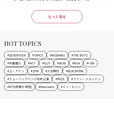
もっと見る
HOT TOPICS
#
SEVENTEEN
#
TWICE
#
BIGBANG
#
THE BOYZ
#
中島健人
#
NCT
#
ILLIT
#
iKON
#
BoA
#
i-dle
#
ユ・アイン
#
2PM
#
少女時代
#
BLACKPINK
#
ミュージックバンク日本公演
#
RIIZE
#
ファン・ジョンミン
#
BTS(防弾少年団)
#
NewJeans
#
ミン・ヒジン