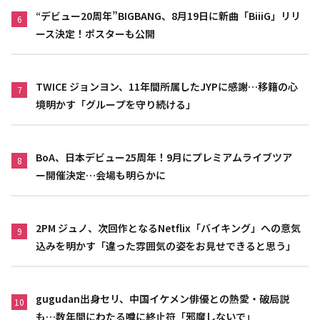
“デビュー20周年”BIGBANG、8月19日に新曲「BiiiG」リリ
6
ース決定！ポスターも公開
TWICE ジョンヨン、11年間所属したJYPに感謝…移籍の心
7
境明かす「グループを守り続ける」
BoA、日本デビュー25周年！9月にプレミアムライブツア
8
ー開催決定…会場も明らかに
2PM ジュノ、次回作となるNetflix「バイキング」への意気
9
込みを明かす「違った雰囲気の姿をお見せできると思う」
gugudan出身セリ、中国イケメン俳優との熱愛・破局説
10
も…数年間にわたる噂に終止符「邪魔しないで」