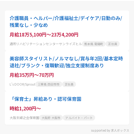
介護職員・ヘルパー/介護福祉士/デイケア/日勤のみ/
残業なし・少なめ
月給18万5,100円～23万4,200円
通所リハビリテーションセンターサンライズヒル
熊本県 菊陽町
正社員
美容師スタイリスト/ノルマなし/賞与年2回/基本定時
退社/ブランク・復職歓迎/独立支援制度あり
月給35万円～70万円
L's DOOR/Sprout
三重県 四日市市
正社員
「保育士」昇給あり・認可保育園
時給1,200円～
大阪主婦之会保育園
大阪府 大阪市
アルバイト・パート
supported by 求人ボックス