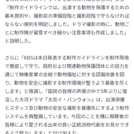
「制作ガイドラインでは、出演する動物を保護するための
基本原則や、撮影前の準備段階と撮影段階で守らなければ
ならない規則を明記しました。ドラマ撮影の時に、動物ご
とに制作陣が留意すべき細かい注意事項も作成しました」
と説明した。
さらに「KBSは本日発表する制作ガイドラインを制作現場
で徹底して守り、政府および関連動物保護団体との協力を
通じて映像産業の全般で動物福祉に対する認識改善を図
り、動物を安全に撮影する制作環境が整うよう最善を尽く
します」と強調し「国民の皆様の声援の中で5年ぶりに復
活した大河ドラマ『太宗イ・バンウォン』は、出演俳優
とスタッフ及び動物の安全な撮影を最優先にするよう制作
システムを再整備しています。今回のことを機に視聴者の
皆様により愛される出来の良い正統派時代劇をお見せでき
るよう努力します」と付け加えた。