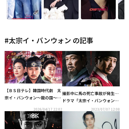
#
太宗イ・バンウォン
の記事
【ＢＳ日テレ】韓国時代劇 太
撮影中に馬の死亡事故が発生…
宗イ・バンウォン～龍の国～
ドラマ「太宗イ・バンウォン」
4月21日（火）17時放送スター
制作陣、動物保護法違反の疑い
2026/04/17 22:02
2023/07/07 12:08
ト！！
で在宅起訴