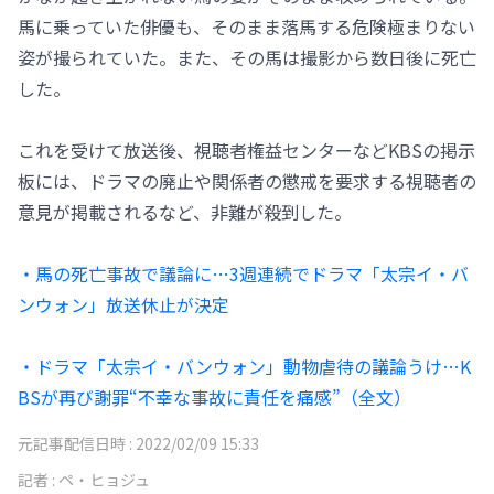
馬に乗っていた俳優も、そのまま落馬する危険極まりない
姿が撮られていた。また、その馬は撮影から数日後に死亡
した。
これを受けて放送後、視聴者権益センターなどKBSの掲示
板には、ドラマの廃止や関係者の懲戒を要求する視聴者の
意見が掲載されるなど、非難が殺到した。
・馬の死亡事故で議論に…3週連続でドラマ「太宗イ・バ
ンウォン」放送休止が決定
・ドラマ「太宗イ・バンウォン」動物虐待の議論うけ…K
BSが再び謝罪“不幸な事故に責任を痛感”（全文）
元記事配信日時 :
2022/02/09 15:33
記者 :
ペ・ヒョジュ