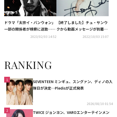
ドラマ「太宗イ・バンウォン」
【終了しました】チュ・サンウ
一部の関係者が検察に送致…撮
クから動画メッセージが到着！
影中の馬の死亡事故
直筆サイン入りポラを1名様
2023/02/03 14:52
2022/10/03 15:07
に…「太宗イ・バンウォン」10
月9日（日）よりKNTVにて日本
初放送
RANKING
1
SEVENTEEN ミンギュ、スングァン、ディノの入
隊日が決定…Pledisが正式発表
2026/08/10 01:54
2
TWICE ジョンヨン、VAROエンターテインメン