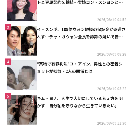
トと専属契約を締結…実姉コン・スンヨンと同
じ事務所（公式）
2026/08/10 04:52
3
イ・スンギ、105億ウォン規模の保証金が返還さ
れず…チャ・ガウォン会長を詐欺の疑いで告訴
へ
2026/08/09 08:28
4
“薬物で有罪判決”ユ・アイン、男性との密着シ
ョットが拡散…2人の関係とは
2026/08/10 03:22
5
キム・ヨナ、人生で大切にしている考え方を明
かす「自分軸を守りながら生きていきたい」
2026/08/09 11:30