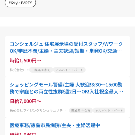
#
Kstyle PARTY
コンシェルジュ 住宅展示場の受付スタッフ/Wワーク
OK/学歴不問/主婦・主夫歓迎/短期・単発OK/交通費
支給
時給1,500円～
株式会社FIPS
山梨県 昭和町
アルバイト・パート
ショッピングモール警備/主婦 大歓迎!8:30～15:00勤
務で家庭との両立性抜群!週2日～OK!入社祝金最大5
万円支給も!車通勤OK
日給7,000円～
株式会社ライジングサンセキュリティーサービス茨城BASE
茨城県 牛久市
アルバイト・パート
医療事務/徳島市民病院/主夫・主婦活躍中
時給1,046円