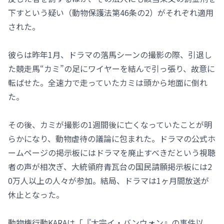
下すという疑い（動物保護法第46条の2）がそれぞれ適用
された。
彼らは昨年1月、ドラマの落馬シーンの撮影の際、引退し
た競走馬“カミ”の足にワイヤーを結んで引っ張り、故意に
転ばせた。全速力で走っていたカミは頭から地面に倒れ
た。
その後、カミが撮影の1週間後に亡くなっていたことが明
らかになり、動物虐待の議論に包まれた。ドラマの公式ホ
ームページの掲示板にはドラマを廃止すべきだという視聴
者の声が相次ぎ、大統領府青瓦台の国民請願掲示板には2
0万人以上の人々が参加。結局、ドラマは1ヶ月間放送が
休止となった。
動物権行動KARAは「『太宗イ・バンウォン』の事件以