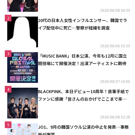
2026/08/08 08:39
2
20代の日本人女性インフルエンサー、韓国でラ
イブ配信中に死亡…警察が経緯を調査
2026/08/06 02:59
3
「MUSIC BANK」日本公演、今年も12月に国立
競技場にて開催決定！出演アーティストに期待
2026/08/07 10:00
4
BLACKPINK、本日デビュー10周年！直筆手紙で
ファンに感謝「皆さんのおかげでここまで来ら
れた」
2026/08/08 02:28
5
JO1、9月の韓国ソウル公演の中止を発表…事務
所が謝罪