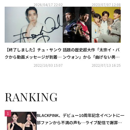
4月21日（火）17時放送スター
制作陣、動物保護法違反の疑い
2026/04/17 22:02
2023/07/07 12:08
ト！！
で在宅起訴
【終了しました】チュ・サンウ
話題の歴史超大作「太宗イ・バ
クから動画メッセージが到着！
ンウォン」から「曲げない男、
直筆サイン入りポラを1名様
ク・ピルス」まで！9月・10月
2022/10/03 15:07
2022/07/13 16:25
に…「太宗イ・バンウォン」10
よりKNTVにて日本初放送
月9日（日）よりKNTVにて日本
初放送
RANKING
1
BLACKPINK、デビュー10周年記念イベントに一
部ファンから不満の声も…ライブ配信で謝罪
「コミュニケーション不足だった」