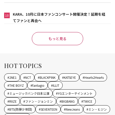
KARA、10月に日本ファンコンサート開催決定！延期を経
10
てファンと再会へ
もっと見る
HOT TOPICS
#
2NE1
#
NCT
#
BLACKPINK
#
KATSEYE
#
Hearts2Hearts
#
THE BOYZ
#
fantagio
#
ILLIT
#
ミュージックバンク日本公演
#
YGエンターテインメント
#
RIIZE
#
ファン・ジョンミン
#
BIGBANG
#
TWICE
#
BTS(防弾少年団)
#
SEVENTEEN
#
NewJeans
#
ミン・ヒジン