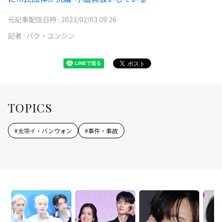
元記事配信日時 :
2023/02/03 09:26
記者 :
パク・ユンジン
TOPICS
#
太宗イ・バンウォン
#
事件・事故