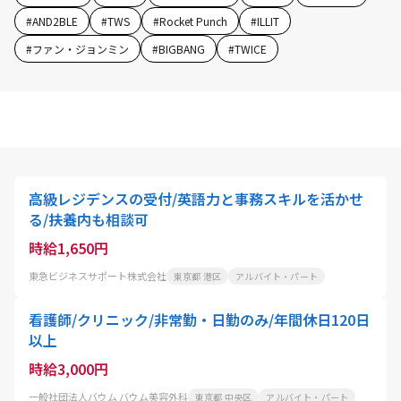
#
AND2BLE
#
TWS
#
Rocket Punch
#
ILLIT
#
ファン・ジョンミン
#
BIGBANG
#
TWICE
高級レジデンスの受付/英語力と事務スキルを活かせ
る/扶養内も相談可
時給1,650円
東急ビジネスサポート株式会社
東京都 港区
アルバイト・パート
看護師/クリニック/非常勤・日勤のみ/年間休日120日
以上
時給3,000円
一般社団法人バウム バウム美容外科
東京都 中央区
アルバイト・パート