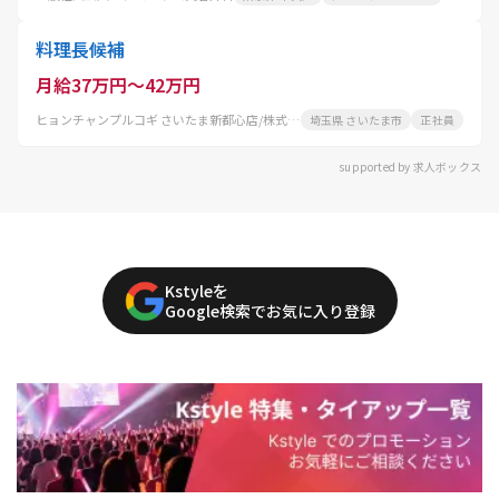
料理長候補
月給37万円～42万円
ヒョンチャンプルコギ さいたま新都心店/株式会社 コーフク
埼玉県 さいたま市
正社員
supported by 求人ボックス
Kstyleを
Google検索でお気に入り登録