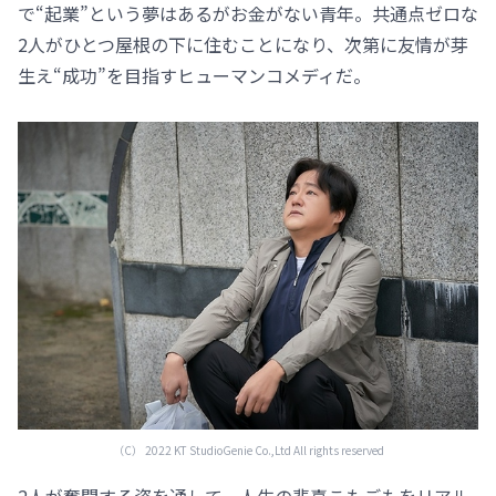
で“起業”という夢はあるがお金がない青年。共通点ゼロな
2人がひとつ屋根の下に住むことになり、次第に友情が芽
生え“成功”を目指すヒューマンコメディだ。
（C） 2022 KT StudioGenie Co.,Ltd All rights reserved
2人が奮闘する姿を通して、人生の悲喜こもごもをリアル