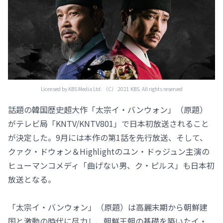
Licensed by KBS Media Ltd. （C） 2021 KBS. All rights reserved
話題の韓国歴史超大作「太宗イ・バンウォン」（原題）
がテレビ局「KNTV/KNTV801」で日本初放送されること
が決定した。9月には本作の第1話を先行放送、そして、
クァク・ドウォン＆Highlightのユン・ドゥジュン主演の
ヒューマンコメディ「曲げない男、ク・ピルス」も日本初
放送となる。
「太宗イ・バンウォン」（原題）は高麗末期から朝鮮建
国と激動の時代に尽力し、朝鮮王朝の基礎を築いたイ・