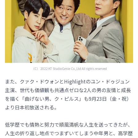
（C） 2022 KT StudioGenie Co.,Ltd All rights reserved
また、クァク・ドウォンとHighlightのユン・ドゥジュン
主演、世代も価値観も共通点ゼロな2人の男の友情と成長
を描く「曲げない男、ク・ピルス」も9月23日（金・祝）
より日本初放送される。
低学歴でも情熱と努力で順風満帆な人生を送ってきたが、
人生の折り返し地点でつまずいてしまう中年男と、高学歴