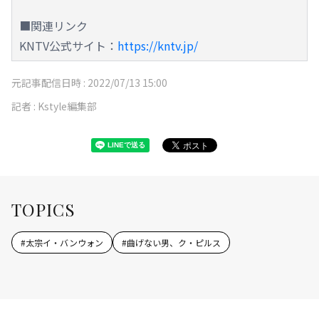
■関連リンク
KNTV公式サイト：
https://kntv.jp/
元記事配信日時 :
2022/07/13 15:00
記者 :
Kstyle編集部
TOPICS
#
太宗イ・バンウォン
#
曲げない男、ク・ピルス