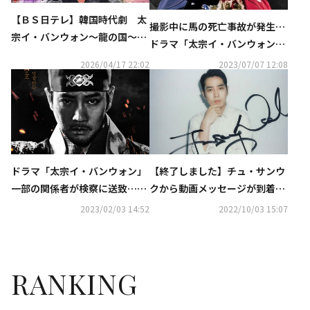
【ＢＳ日テレ】韓国時代劇 太
撮影中に馬の死亡事故が発生…
宗イ・バンウォン～龍の国～
ドラマ「太宗イ・バンウォン」
4月21日（火）17時放送スター
制作陣、動物保護法違反の疑い
2026/04/17 22:02
2023/07/07 12:08
ト！！
で在宅起訴
ドラマ「太宗イ・バンウォン」
【終了しました】チュ・サンウ
一部の関係者が検察に送致…撮
クから動画メッセージが到着！
影中の馬の死亡事故
直筆サイン入りポラを1名様
2023/02/03 14:52
2022/10/03 15:07
に…「太宗イ・バンウォン」10
月9日（日）よりKNTVにて日本
初放送
RANKING