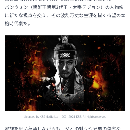
バンウォン（朝鮮王朝第3代王・太宗テジョン）の人物像
に新たな視点を交え、その波乱万丈な生涯を描く待望の本
格時代劇だ。
Licensed by KBS Media Ltd. （C） 2021 KBS. All rights reserved
家族を思い葛藤しながらも、父との対立や兄弟の殺害な