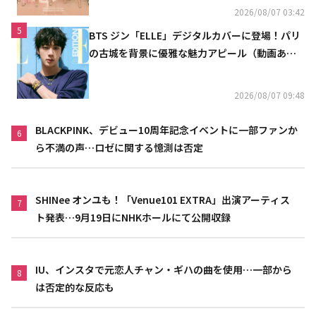
2026/08/07 03:42
5
BTS ジン「ELLE」デジタルカバーに登場！パリ
の古城を背景に優雅な魅力アピール（動画あ
り）
2026/08/07 09:48
BLACKPINK、デビュー10周年記念イベントに一部ファンか
6
ら不満の声…ロゼに関する憶測は否定
SHINee オンユも！「Venue101 EXTRA」出演アーティス
7
ト発表…9月19日にNHKホールにて公開収録
IU、インスタで元恋人チャン・ギハの曲を使用…一部から
8
は否定的な反応も