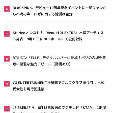
BLACKPINK、デビュー10周年記念イベントに一部ファンか
6
ら不満の声…ロゼに関する憶測は否定
SHINee オンユも！「Venue101 EXTRA」出演アーティス
7
ト発表…9月19日にNHKホールにて公開収録
BTS ジン「ELLE」デジタルカバーに登場！パリの古城を背
8
景に優雅な魅力アピール（動画あり）
YG ENTERTAINMENT社屋前でゴルフクラブ振り回し…20
9
代女性を現行犯逮捕
LE SSERAFIM、8月13日放送のフジテレビ「STAR」に出演
10