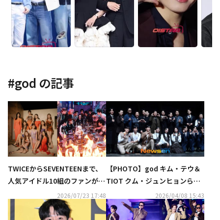
#
god
の記事
TWICEからSEVENTEENまで、
【PHOTO】god キム・テウ＆
人気アイドル10組のファンが熾
TIOT クム・ジュンヒョンら、
烈なバトル！新サバイバル番組
ミュージカル「ハーグ」プレス
2026/07/23 17:48
2026/04/08 15:43
「ファンダムステージ」に注目
コールに出席