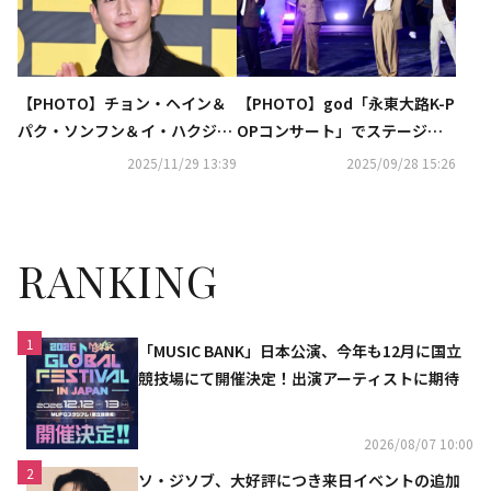
【PHOTO】チョン・ヘイン＆
【PHOTO】god「永東大路K-P
パク・ソンフン＆イ・ハクジュ
OPコンサート」でステージ披
ら、映画「情報員」VIP試写会
露
2025/11/29 13:39
2025/09/28 15:26
に出席
RANKING
1
「MUSIC BANK」日本公演、今年も12月に国立
競技場にて開催決定！出演アーティストに期待
2026/08/07 10:00
2
ソ・ジソブ、大好評につき来日イベントの追加