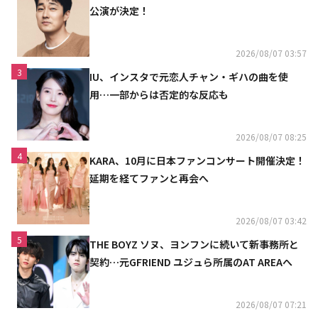
公演が決定！
2026/08/07 03:57
3
IU、インスタで元恋人チャン・ギハの曲を使
用…一部からは否定的な反応も
2026/08/07 08:25
4
KARA、10月に日本ファンコンサート開催決定！
延期を経てファンと再会へ
2026/08/07 03:42
5
THE BOYZ ソヌ、ヨンフンに続いて新事務所と
契約…元GFRIEND ユジュら所属のAT AREAへ
2026/08/07 07:21