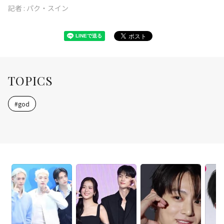
記者 :
パク・スイン
TOPICS
#
god