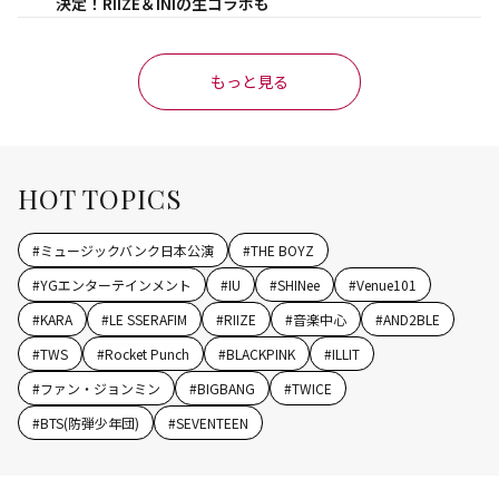
決定！RIIZE＆INIの生コラボも
もっと見る
HOT TOPICS
#
ミュージックバンク日本公演
#
THE BOYZ
#
YGエンターテインメント
#
IU
#
SHINee
#
Venue101
#
KARA
#
LE SSERAFIM
#
RIIZE
#
音楽中心
#
AND2BLE
#
TWS
#
Rocket Punch
#
BLACKPINK
#
ILLIT
#
ファン・ジョンミン
#
BIGBANG
#
TWICE
#
BTS(防弾少年団)
#
SEVENTEEN