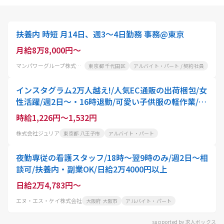
扶養内 時短 月14日、週3～4日勤務 事務@東京
月給8万8,000円～
マンパワーグループ株式会社
東京都 千代田区
アルバイト・パート / 契約社員
インスタグラム2万人越え!/人気EC通販の出荷梱包/女
性活躍/週2日〜・16時退勤/可愛い子供服の軽作業/子
育てママ在籍・扶養内OKのパートスタッフ
時給1,226円～1,532円
株式会社ジュリア
東京都 八王子市
アルバイト・パート
夜勤専従の看護スタッフ/18時～翌9時のみ/週2日～相
談可/扶養内・副業OK/日給2万4000円以上
日給2万4,783円～
エヌ・エス・ケイ株式会社
大阪府 大阪市
アルバイト・パート
supported by 求人ボックス