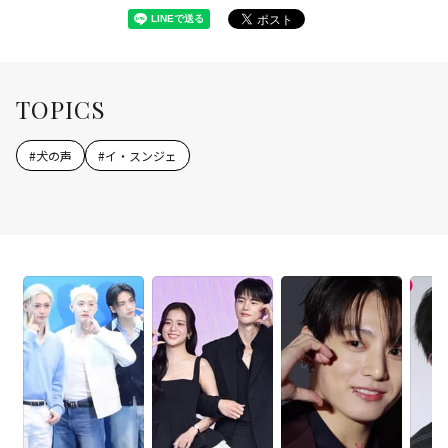
TOPICS
#
犬の声
#
イ・スンジェ