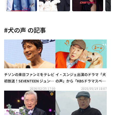
#
犬の声
の記事
チソンの来日ファンミをテレビ
イ・スンジェ出演のドラマ「犬
初放送！SEVENTEEN ジュン出
の声」から「KBSドラマスペシ
演バラエティ＆日本初放送ドラ
ャル」まで！7月より日本初放
2026/02/25 17:00
2025/05/19 18:07
マも…3月の衛星劇場は見どこ
送
ろ満載