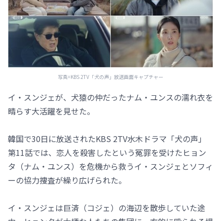
写真=KBS 2TV「犬の声」放送画面キャプチャー
イ・スンジェが、犬猿の仲だったナム・ユンスの濡れ衣を
晴らす大活躍を見せた。
韓国で30日に放送されたKBS 2TV水木ドラマ「犬の声」
第11話では、恋人を殺害したという冤罪を受けたヒョン
タ（ナム・ユンス）を危機から救うイ・スンジェとソフィ
ーの協力捜査が繰り広げられた。
イ・スンジェは巨済（コジェ）の海辺を散歩していた途