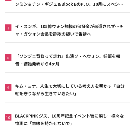
ンミン＆チン・ギジュ＆Block BのP․O、10月にスペシャ
ルファンミーティング開催決定
イ・スンギ、105億ウォン規模の保証金が返還されず…チ
7
ャ・ガウォン会長を詐欺の疑いで告訴へ
「ソンジェ背負って走れ」出演ソ・ヘウォン、妊娠を報
8
告…結婚発表から4ヶ月
キム・ヨナ、人生で大切にしている考え方を明かす「自分
9
軸を守りながら生きていきたい」
BLACKPINK ジス、10周年記念イベント後に涙も…様々な
10
憶測に「意味を持たせないで」