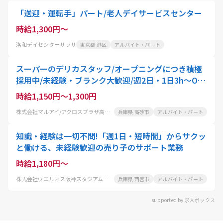
「送迎・運転手」パート/老人デイサービスセンター
時給1,300円～
洛和デイセンターサラサ
東京都 港区
アルバイト・パート
スーパーのデリカスタッフ/オープニングにつき積極
採用中/未経験・ブランク大歓迎/週2日・1日3h～OK/
土日は時給50円UP/正社員登用制度多数
時給1,150円～1,300円
株式会社マルアイ/アクロスプラザ高砂店
兵庫県 高砂市
アルバイト・パート
知識・経験は一切不問!「週1日・短時間」からサクッ
と働ける、未経験歓迎の売り子のサポート業務
時給1,180円～
株式会社ウエルネス阪神スタジアム事業部フードサービス事業課
兵庫県 西宮市
アルバイト・パート
supported by 求人ボックス