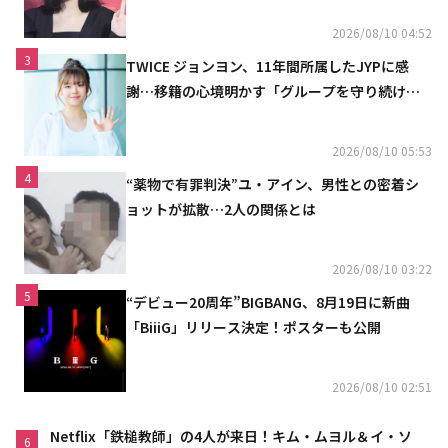
2026/08/10 04:52
3
TWICE ジョンヨン、11年間所属したJYPに感
謝…移籍の心境明かす「グループを守り続け
る」
2026/08/10 05:53
4
“薬物で有罪判決”ユ・アイン、男性との密着シ
ョットが拡散…2人の関係とは
2026/08/10 03:22
5
“デビュー20周年”BIGBANG、8月19日に新曲
「BiiiG」リリース決定！ポスターも公開
2026/08/10 02:51
Netflix「鉄槌教師」の4人が来日！キム・ムヨル＆イ・ソ
6