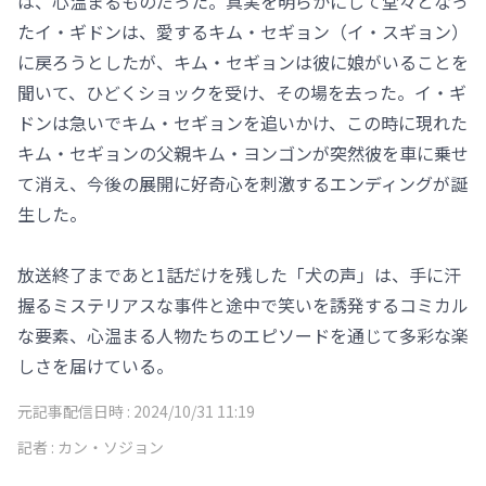
は、心温まるものだった。真実を明らかにして堂々となっ
たイ・ギドンは、愛するキム・セギョン（イ・スギョン）
に戻ろうとしたが、キム・セギョンは彼に娘がいることを
聞いて、ひどくショックを受け、その場を去った。イ・ギ
ドンは急いでキム・セギョンを追いかけ、この時に現れた
キム・セギョンの父親キム・ヨンゴンが突然彼を車に乗せ
て消え、今後の展開に好奇心を刺激するエンディングが誕
生した。
放送終了まであと1話だけを残した「犬の声」は、手に汗
握るミステリアスな事件と途中で笑いを誘発するコミカル
な要素、心温まる人物たちのエピソードを通じて多彩な楽
しさを届けている。
元記事配信日時 :
2024/10/31 11:19
記者 :
カン・ソジョン