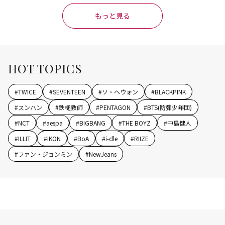
もっと見る
HOT TOPICS
#
TWICE
#
SEVENTEEN
#
ソ・ヘウォン
#
BLACKPINK
#
スンハン
#
鉄槌教師
#
PENTAGON
#
BTS(防弾少年団)
#
NCT
#
aespa
#
BIGBANG
#
THE BOYZ
#
中島健人
#
ILLIT
#
iKON
#
BoA
#
i-dle
#
RIIZE
#
ファン・ジョンミン
#
NewJeans