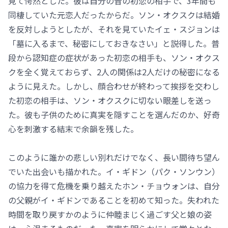
見て愕然とした。彼は自分の昔の初恋の相手で、3年間も
同棲していた元恋人だったからだ。ソン・オクスクは結婚
を反対しようとしたが、それを見ていたイェ・スジョンは
「墓に入るまで、秘密にしておきなさい」と説得した。普
段から認知症の症状があった初恋の相手も、ソン・オクス
クを全く覚えておらず、2人の関係は2人だけの秘密になる
ように見えた。しかし、顔合わせが終わって挨拶を交わし
た初恋の相手は、ソン・オクスクに切ない眼差しを送っ
た。彼も子供のために真実を隠すことを選んだのか、好奇
心を刺激する結末で余韻を残した。
このように誰かの悲しい別れだけでなく、長い間待ち望ん
でいた出会いも描かれた。イ・ギドン（パク・ソンウン）
の協力を得て危機を乗り越えたホン・チョウォンは、自分
の父親がイ・ギドンであることを初めて知った。失われた
時間を取り戻すかのように仲睦まじく過ごす父と娘の姿