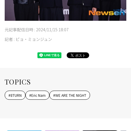
元記事配信日時 :
2024/11/15 18:07
記者 :
ピョ・ミョンジュン
TOPICS
#
8TURN
#
Eric Nam
#
WE ARE THE NIGHT