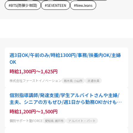
#
BTS(防弾少年団)
#
SEVENTEEN
#
NewJeans
週3日OK/午前のみ/時給1300円/事務/扶養内OK/主婦
OK
時給1,300円～1,625円
株式会社ファーストイノベーション
栃木県 小山市
派遣社員
個別指導講師/発達支援/学生アルバイトさんや主婦/
主夫、シニアの方もぜひ/週1日から勤務OK!かけもち
バイトにもおすすめ
時給1,200円～1,500円
個別サポート塾FORCE
愛知県 瀬戸市
アルバイト・パート