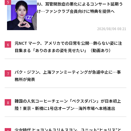
5
IU、耳管開放症の悪化によるコンサート延期う
け…ファンクラブ会員向けに特典を提供へ
2026/08/06 08:21
元NCT マーク、アメリカでの日常を公開…飾らない姿に注
6
目集まる「ありのままの姿を見せたい」（動画あり）
パク・ジフン、上海ファンミーティングが急遽中止に…事
7
務所が発表
韓国の人気コーヒーチェーン「ペクスダバン」が日本初上
8
陸！東京・新橋に1号店オープン…海外市場へ本格進出
少女時代 ヒョヨン＆ユリ＆スヨン、ユニット“ヒョリス”と