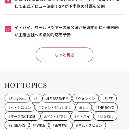
9
して正式デビュー決定！SMが下半期の計画を公開
イ・ハイ、ワールドツアーの全公演が急遽中止に…事務所
10
が主催会社への法的対応を予告
もっと見る
HOT TOPICS
#
Stray Kids
#
IU
#
LE SSERAFIM
#
ウォンビン
#
RIIZE
#
イ・シニョン
#
ファン・ジョンミン
#
i-dle
#
THE BOYZ
#
マーク(NCT出身)
#
パク・ジフン
#
イ・ハイ
#
少女時代
#
BIGBANG
#
TWICE
#
東方神起
#
キム・スヒョン