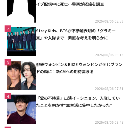
イブ配信中に死亡…警察が経緯を調査
2026/08/06 02:59
2
Stray Kids、BTSが不参加表明の「グラミー
賞」や入隊まで…素直な考えを明らかに
2026/08/06 09:15
3
俳優ウォンビン＆RIIZE ウォンビンが同じブラン
ドの顔に！新CMへの期待高まる
2026/08/06 07:31
4
「愛の不時着」出演イ・シニョン、入隊してい
たことを明かす“軍生活に集中したかった”
2026/08/06 08:47