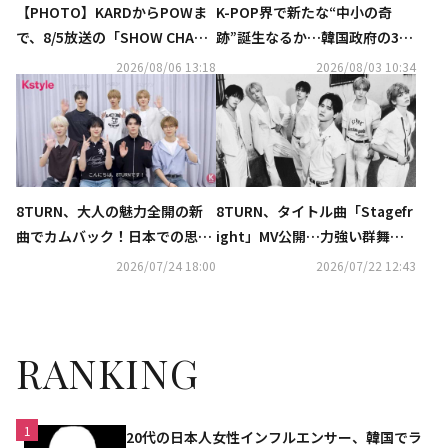
【PHOTO】KARDからPOWま
K-POP界で新たな“中小の奇
で、8/5放送の「SHOW CHAMP
跡”誕生なるか…韓国政府の3億
ION」に出演
ウォン支援に関心高まる理由と
2026/08/06 13:18
2026/08/03 10:34
は
8TURN、大人の魅力全開の新
8TURN、タイトル曲「Stagefr
曲でカムバック！日本での思い
ight」MV公開…力強い群舞＆
出は「ファンの皆さんに会えた
新たな物語に注目
2026/07/24 18:00
2026/07/22 12:43
こと」
RANKING
1
20代の日本人女性インフルエンサー、韓国でラ