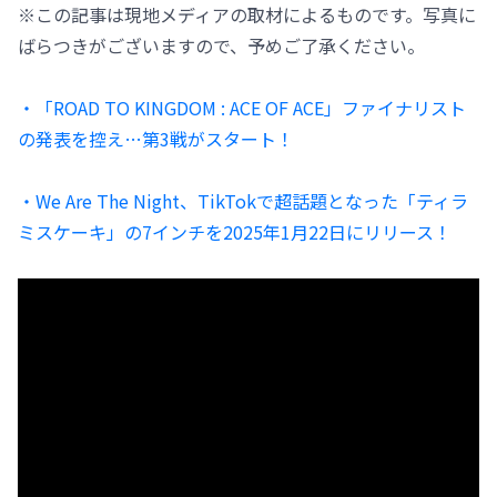
※この記事は現地メディアの取材によるものです。写真に
ばらつきがございますので、予めご了承ください。
・「ROAD TO KINGDOM : ACE OF ACE」ファイナリスト
の発表を控え…第3戦がスタート！
・We Are The Night、TikTokで超話題となった「ティラ
ミスケーキ」の7インチを2025年1月22日にリリース！