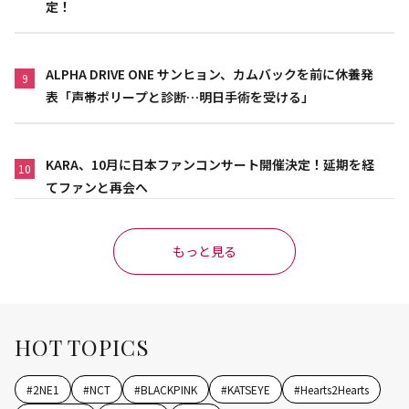
定！
ALPHA DRIVE ONE サンヒョン、カムバックを前に休養発
9
表「声帯ポリープと診断…明日手術を受ける」
KARA、10月に日本ファンコンサート開催決定！延期を経
10
てファンと再会へ
もっと見る
HOT TOPICS
#
2NE1
#
NCT
#
BLACKPINK
#
KATSEYE
#
Hearts2Hearts