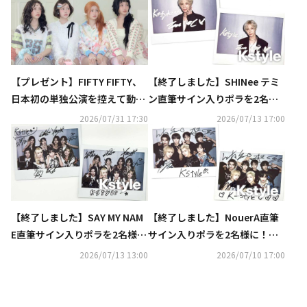
【プレゼント】FIFTY FIFTY、
【終了しました】SHINee テミ
日本初の単独公演を控えて動画
ン直筆サイン入りポラを2名様
メッセージが到着！直筆サイン
に！「Kstyle PARTY 2026」DA
2026/07/31 17:30
2026/07/13 17:00
入りチェキを各1名様に
Y1出演
【終了しました】SAY MY NAM
【終了しました】NouerA直筆
E直筆サイン入りポラを2名様
サイン入りポラを2名様に！「K
に！「Kstyle PARTY 2026」DA
style PARTY 2026」DAY1出演
2026/07/13 13:00
2026/07/10 17:00
Y1出演