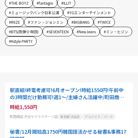
#
THE BOYZ
#
fantagio
#
ILLIT
#
ミュージックバンク日本公演
#
YGエンターテインメント
#
RIIZE
#
ファン・ジョンミン
#
BIGBANG
#
TWICE
#
BTS(防弾少年団)
#
SEVENTEEN
#
NewJeans
#
ミン・ヒジン
#
Kstyle PARTY
駅直結!終電考慮可!6月オープン!時給1550円!午前中
の3時間だけ勤務可!週1～/主婦さん活躍中/町田商店/
ラーメン店の仕込み・清掃/406
時給1,550円
町田商店 渋谷サクラステージ店
東京都 渋谷区
アルバイト・パート
秘書/12月開始高1750円韓国語活かせる秘書&事務17