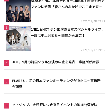
BLACKPINK、本日デビュー10周年！直筆手紙で
ファンに感謝「皆さんのおかげでここまで来ら
れた」
2026/08/08 02:28
5
2NE1＆NCT テン出演の日本スペシャルライブ、
一度は中止発表も…開催が再決定！
2026/08/07 09:56
JO1、9月の韓国ソウル公演の中止を発表…事務所が謝罪
6
FLARE U、初の日本ファンミーティングが中止に…事務所
7
が謝罪
ソ・ジソブ、大好評につき来日イベントの追加公演が決
8