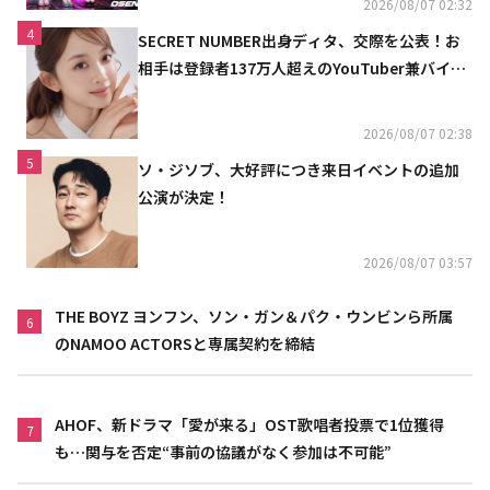
2026/08/07 02:32
4
SECRET NUMBER出身ディタ、交際を公表！お
相手は登録者137万人超えのYouTuber兼バイオ
リニスト
2026/08/07 02:38
5
ソ・ジソブ、大好評につき来日イベントの追加
公演が決定！
2026/08/07 03:57
THE BOYZ ヨンフン、ソン・ガン＆パク・ウンビンら所属
6
のNAMOO ACTORSと専属契約を締結
AHOF、新ドラマ「愛が来る」OST歌唱者投票で1位獲得
7
も…関与を否定“事前の協議がなく参加は不可能”