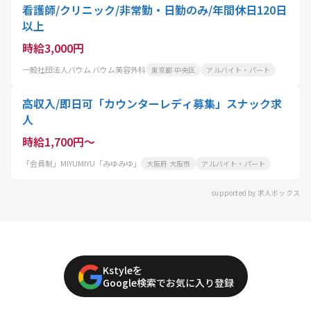
看護師/クリニック/非常勤・日勤のみ/年間休日120日
以上
時給3,000円
一般社団法人バウム バウム美容外科
東京都 中央区
アルバイト・パート
高収入/即日可「カウンターレディ募集」スナック求
人
時給1,700円～
「会員制」MIYUMIYU「みゆみゆ」
大阪府 大阪市
アルバイト・パート
supported by 求人ボックス
Kstyleを
Google検索でお気に入り登録