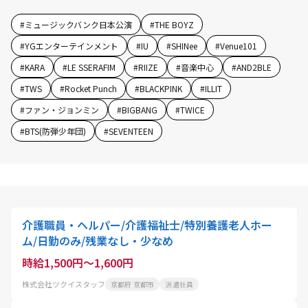
#
ミュージックバンク日本公演
#
THE BOYZ
#
YGエンターテインメント
#
IU
#
SHINee
#
Venue101
#
KARA
#
LE SSERAFIM
#
RIIZE
#
音楽中心
#
AND2BLE
#
TWS
#
Rocket Punch
#
BLACKPINK
#
ILLIT
#
ファン・ジョンミン
#
BIGBANG
#
TWICE
#
BTS(防弾少年団)
#
SEVENTEEN
介護職員・ヘルパー/介護福祉士/特別養護老人ホー
ム/日勤のみ/残業なし・少なめ
時給1,500円～1,600円
株式会社ツクイスタッフ
京都府 京都市
派遣社員