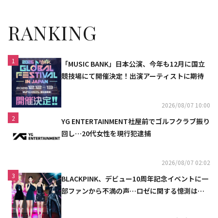
RANKING
1
「MUSIC BANK」日本公演、今年も12月に国立
競技場にて開催決定！出演アーティストに期待
2026/08/07 10:00
2
YG ENTERTAINMENT社屋前でゴルフクラブ振り
回し…20代女性を現行犯逮捕
2026/08/07 02:02
3
BLACKPINK、デビュー10周年記念イベントに一
部ファンから不満の声…ロゼに関する憶測は否
定