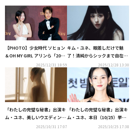
【PHOTO】少女時代 ソヒョン
キム・ユネ、眼差しだけで魅
＆OH MY GIRL アリンら「2025
了！清純からシックまで自在に
KBS演技大賞」レッドカーペッ
操る多彩な魅力
2025/12/31 18:59
2025/12/28 13:30
トに登場
「わたしの完璧な秘書」出演キ
「わたしの完璧な秘書」出演キ
ム・ユネ、美しいウエディング
ム・ユネ、本日（10/25）挙
写真を公開“愛も仕事も大切に
式“お相手や家族に配慮し非公
2025/10/31 17:07
2025/10/25 17:38
していく”
開で行う”