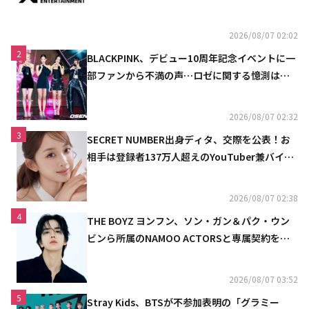
2026/08/07 02:02
2
BLACKPINK、デビュー10周年記念イベントに一
部ファンから不満の声…ロゼに関する憶測は否
定
2026/08/07 02:32
3
SECRET NUMBER出身ディタ、交際を公表！お
相手は登録者137万人超えのYouTuber兼バイオ
リニスト
2026/08/07 02:38
4
THE BOYZ ヨンフン、ソン・ガン＆パク・ウン
ビンら所属のNAMOO ACTORSと専属契約を締
結
2026/08/07 03:52
5
Stray Kids、BTSが不参加表明の「グラミー