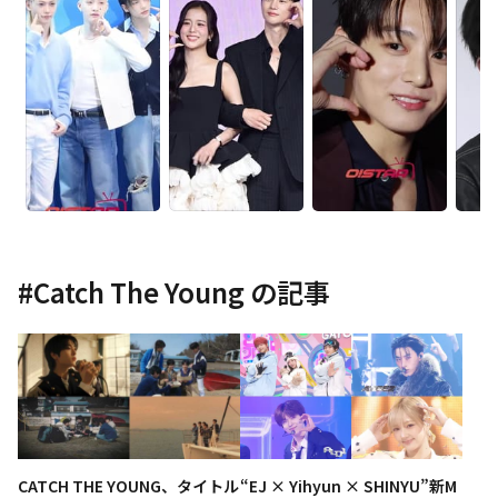
#
Catch The Young
の記事
CATCH THE YOUNG、タイトル
“EJ × Yihyun × SHINYU”新M