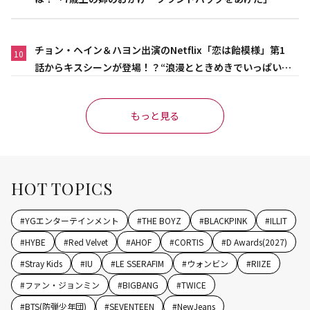
チョン・ヘイン＆ハヨン出演のNetflix「恋は飴模様」第1
10
話からキスシーンが登場！？“浪漫とときめきでいっぱいの
作品”
もっと見る
HOT TOPICS
#
YGエンターテインメント
#
THE BOYZ
#
BLACKPINK
#
ILLIT
#
HYBE
#
Red Velvet
#
AHOF
#
CORTIS
#
D Awards(2027)
#
Stray Kids
#
IU
#
LE SSERAFIM
#
ウォンビン
#
RIIZE
#
ファン・ジョンミン
#
BIGBANG
#
TWICE
#
BTS(防弾少年団)
#
SEVENTEEN
#
NewJeans