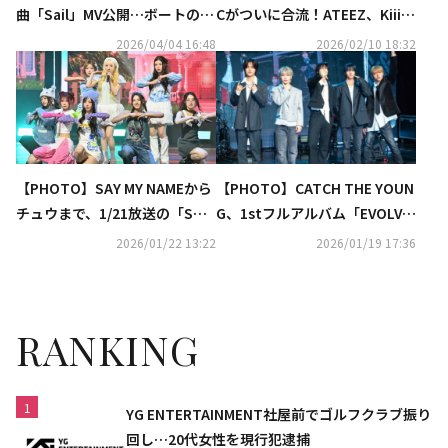
曲「Sail」MV公開…ボートの上
Cがついに合流！ATEEZ、KiiiKi
で演奏する姿に注目
iiほか注目のアーティストも
2026/04/04 16:48
2026/02/10 18:32
続々と登場！『SBS人気歌謡』
最新回が 「Music K」にて日本
最速・独占配信中
【PHOTO】SAY MY NAMEから
【PHOTO】CATCH THE YOUN
チュウまで、1/21放送の「SHO
G、1stフルアルバム「EVOLV
W CHAMPION」に出演
E」発売記念ショーケースを開
2026/01/22 13:22
2026/01/19 17:36
催
RANKING
1
YG ENTERTAINMENT社屋前でゴルフクラブ振り
回し…20代女性を現行犯逮捕