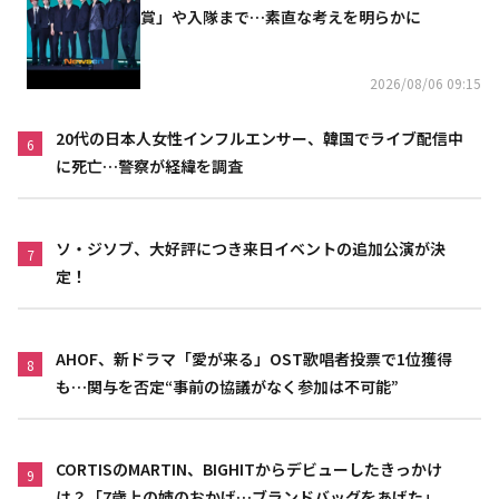
賞」や入隊まで…素直な考えを明らかに
2026/08/06 09:15
20代の日本人女性インフルエンサー、韓国でライブ配信中
6
に死亡…警察が経緯を調査
ソ・ジソブ、大好評につき来日イベントの追加公演が決
7
定！
AHOF、新ドラマ「愛が来る」OST歌唱者投票で1位獲得
8
も…関与を否定“事前の協議がなく参加は不可能”
CORTISのMARTIN、BIGHITからデビューしたきっかけ
9
は？「7歳上の姉のおかげ…ブランドバッグをあげた」