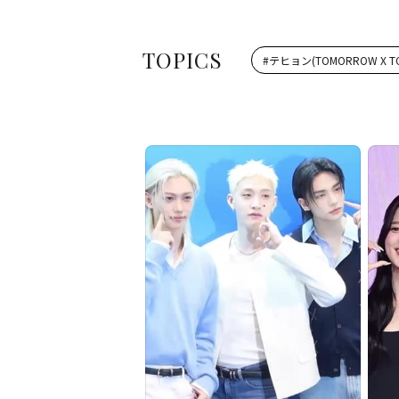
TOPICS
#
テヒョン(TOMORROW X TO