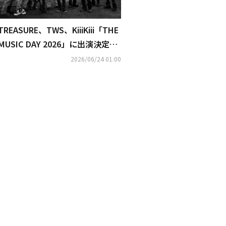
TREASURE、TWS、KiiiKiii「THE
MUSIC DAY 2026」に出演決定！
TXTの3人は米津玄師のヒット曲
2026/06/24 01:00
をカバー