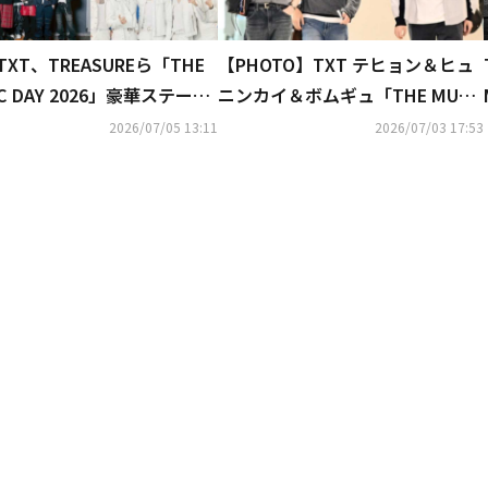
、TXT、TREASUREら「THE
【PHOTO】TXT テヒョン＆ヒュ
IC DAY 2026」豪華ステージ
ニンカイ＆ボムギュ「THE MUSI
題…記念ショットも続々
C DAY 2026」出演のため日本
2026/07/05 13:11
2026/07/03 17:53
へ！（動画あり）