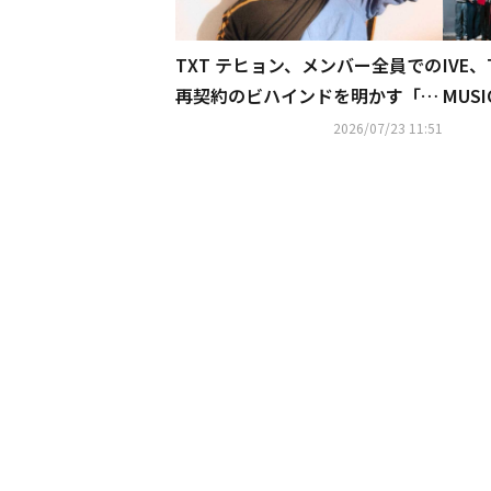
TXT テヒョン、メンバー全員での
IVE
再契約のビハインドを明かす「み
MUS
んなが同じ気持ちだった」
が話
2026/07/23 11:51