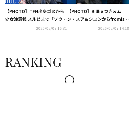
【PHOTO】TFN出身ゴヌから
【PHOTO】Billlie つき＆ム
少女注意報 スルビまで「ソウル
ン・スア＆シユンからfromis_
ファッションウィーク」に出席
9出身イ・ソヨンまで「ソウル
2026/02/07 16:31
2026/02/07 14:18
ファッションウィーク」に出席
RANKING