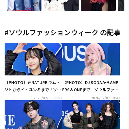
#
ソウルファッションウィーク
の記事
【PHOTO】元NATURE キム・
【PHOTO】DJ SODAからAMP
ソヒからイ・ユンミまで「ソウ
ERS＆ONEまで「ソウルファッ
ルファッションウィーク」に出
ションウィーク」に出席
2026/02/08 15:53
2026/02/07 18:49
席