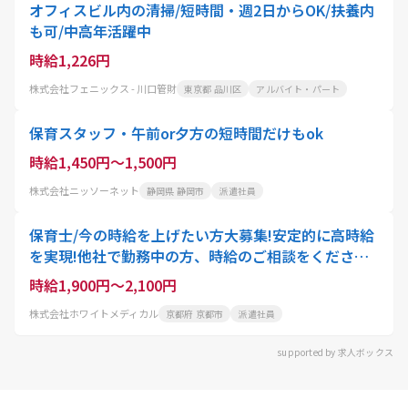
オフィスビル内の清掃/短時間・週2日からOK/扶養内
も可/中高年活躍中
時給1,226円
株式会社フェニックス - 川口管財
東京都 品川区
アルバイト・パート
保育スタッフ・午前or夕方の短時間だけもok
時給1,450円～1,500円
株式会社ニッソーネット
静岡県 静岡市
派遣社員
保育士/今の時給を上げたい方大募集!安定的に高時給
を実現!他社で勤務中の方、時給のご相談をください!/
副業OK/扶養内OK
時給1,900円～2,100円
株式会社ホワイトメディカル
京都府 京都市
派遣社員
supported by 求人ボックス