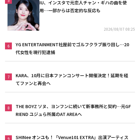
5
IU、インスタで元恋人チャン・ギハの曲を使
用…一部からは否定的な反応も
2026/08/07 08:25
YG ENTERTAINMENT社屋前でゴルフクラブ振り回し…20
6
代女性を現行犯逮捕
KARA、10月に日本ファンコンサート開催決定！延期を経
7
てファンと再会へ
THE BOYZ ソヌ、ヨンフンに続いて新事務所と契約…元GF
8
RIEND ユジュら所属のAT AREAへ
SHINee オンユも！「Venue101 EXTRA」出演アーティス
9