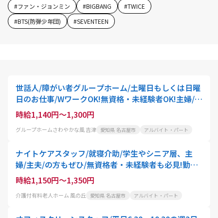
#
ファン・ジョンミン
#
BIGBANG
#
TWICE
#
BTS(防弾少年団)
#
SEVENTEEN
世話人/障がい者グループホーム/土曜日もしくは日曜
日のお仕事/WワークOK!無資格・未経験者OK!主婦/主
夫/学生・シニアの方にもオススメ
時給1,140円～1,300円
グループホームさわやかな風 吉津
愛知県 名古屋市
アルバイト・パート
ナイトケアスタッフ/就寝介助/学生やシニア層、主
婦/主夫/の方もぜひ/無資格者・未経験者も必見!勤務
は週3日～OK、16:00～21:00の間で応相談
時給1,150円～1,350円
介護付有料老人ホーム 風の丘
愛知県 名古屋市
アルバイト・パート