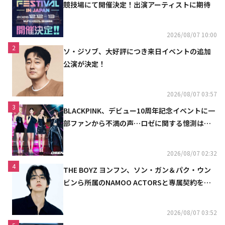
競技場にて開催決定！出演アーティストに期待
2026/08/07 10:00
2
ソ・ジソブ、大好評につき来日イベントの追加
公演が決定！
2026/08/07 03:57
3
BLACKPINK、デビュー10周年記念イベントに一
部ファンから不満の声…ロゼに関する憶測は否
定
2026/08/07 02:32
4
THE BOYZ ヨンフン、ソン・ガン＆パク・ウン
ビンら所属のNAMOO ACTORSと専属契約を締
結
2026/08/07 03:52