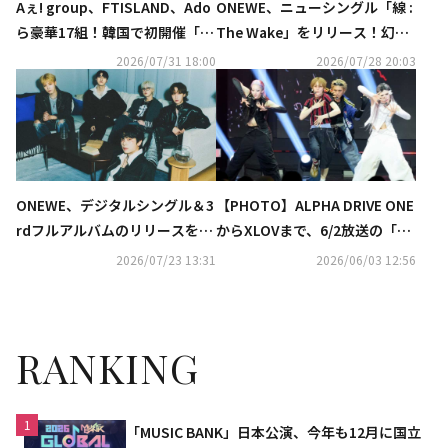
Aぇ! group、FTISLAND、Ado
ONEWE、ニューシングル「線 :
ら豪華17組！韓国で初開催「X
The Wake」をリリース！幻想
MF 2026」第1弾ラインナップ
的なミュージックビデオが話題
2026/07/31 18:00
2026/07/28 20:03
発表
に
ONEWE、デジタルシングル＆3
【PHOTO】ALPHA DRIVE ONE
rdフルアルバムのリリースを発
からXLOVまで、6/2放送の「T
表！ロゴモーションも公開
HE SHOW」に出演
2026/07/23 13:31
2026/06/03 12:56
RANKING
1
「MUSIC BANK」日本公演、今年も12月に国立