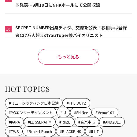
ト発表…9月19日にNHKホールにて公開収録
SECRET NUMBER出身ディタ、交際を公表！お相手は登録
10
者137万人超えのYouTuber兼バイオリニスト
もっと見る
HOT TOPICS
#
ミュージックバンク日本公演
#
THE BOYZ
#
YGエンターテインメント
#
IU
#
SHINee
#
Venue101
#
KARA
#
LE SSERAFIM
#
RIIZE
#
音楽中心
#
AND2BLE
#
TWS
#
Rocket Punch
#
BLACKPINK
#
ILLIT