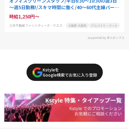
オフィスクリーンスタッフ/平日6:30～10:30の週3日
～週5日勤務!/スキマ時間に働く/40～60代主婦パート
活躍中
時給1,250円～
三井不動産ファシリティーズ・ウエスト株式会社
大阪府 大阪市
アルバイト・パート
supported by 求人ボックス
Kstyleを
Google検索でお気に入り登録