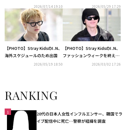
T」コンセプトフォトを公開
を全額現金で購入
2026/07/14 19:10
2026/05/29 17:29
【PHOTO】Stray KidsのI․N、
【PHOTO】Stray KidsのI․N、
海外スケジュールのため出国
ファッションウィークを終えて
イタリアから帰国
2026/05/19 18:50
2026/03/02 17:26
RANKING
1
20代の日本人女性インフルエンサー、韓国でラ
イブ配信中に死亡…警察が経緯を調査