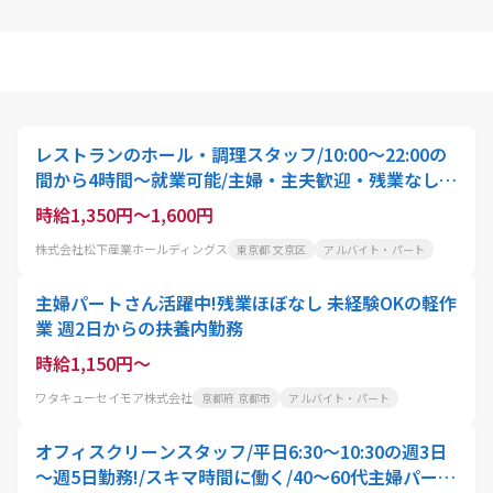
レストランのホール・調理スタッフ/10:00〜22:00の
間から4時間〜就業可能/主婦・主夫歓迎・残業なし・
土日休み
時給1,350円～1,600円
株式会社松下産業ホールディングス
東京都 文京区
アルバイト・パート
主婦パートさん活躍中!残業ほぼなし 未経験OKの軽作
業 週2日からの扶養内勤務
時給1,150円～
ワタキューセイモア株式会社
京都府 京都市
アルバイト・パート
オフィスクリーンスタッフ/平日6:30～10:30の週3日
～週5日勤務!/スキマ時間に働く/40～60代主婦パート