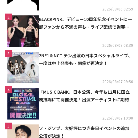
2026/08/06 02:59
2
BLACKPINK、デビュー10周年記念イベントに一
部ファンから不満の声も…ライブ配信で謝罪
「コミュニケーション不足だった」
2026/08/08 08:39
3
2NE1＆NCT テン出演の日本スペシャルライブ、
一度は中止発表も…開催が再決定！
2026/08/07 09:56
4
「MUSIC BANK」日本公演、今年も12月に国立
競技場にて開催決定！出演アーティストに期待
2026/08/07 10:00
5
ソ・ジソブ、大好評につき来日イベントの追加
公演が決定！