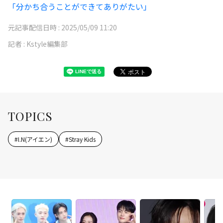
「分かち合うことができてありがたい」
元記事配信日時 :
2025/05/09 11:20
記者 :
Kstyle編集部
TOPICS
#
I.N(アイエン)
#
Stray Kids