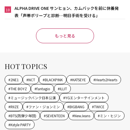
ALPHA DRIVE ONE サンヒョン、カムバックを前に休養発
10
表「声帯ポリープと診断…明日手術を受ける」
もっと見る
HOT TOPICS
#
2NE1
#
NCT
#
BLACKPINK
#
KATSEYE
#
Hearts2Hearts
#
THE BOYZ
#
fantagio
#
ILLIT
#
ミュージックバンク日本公演
#
YGエンターテインメント
#
RIIZE
#
ファン・ジョンミン
#
BIGBANG
#
TWICE
#
BTS(防弾少年団)
#
SEVENTEEN
#
NewJeans
#
ミン・ヒジン
#
Kstyle PARTY