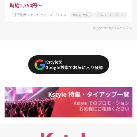
活躍中
時給1,250円～
三井不動産ファシリティーズ・ウエスト株式会社
大阪府 大阪市
アルバイト・パート
supported by 求人ボックス
Kstyleを
Google検索でお気に入り登録