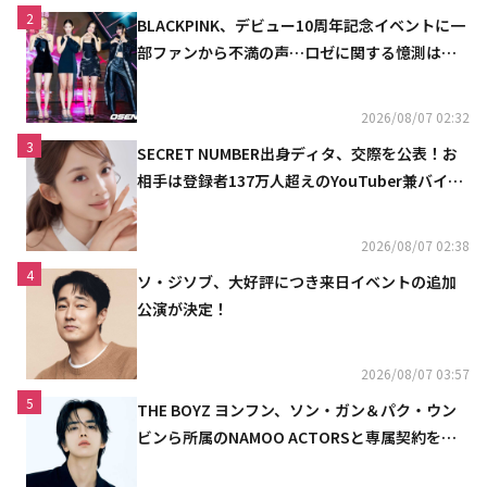
2
BLACKPINK、デビュー10周年記念イベントに一
部ファンから不満の声…ロゼに関する憶測は否
定
2026/08/07 02:32
3
SECRET NUMBER出身ディタ、交際を公表！お
相手は登録者137万人超えのYouTuber兼バイオ
リニスト
2026/08/07 02:38
4
ソ・ジソブ、大好評につき来日イベントの追加
公演が決定！
2026/08/07 03:57
5
THE BOYZ ヨンフン、ソン・ガン＆パク・ウン
ビンら所属のNAMOO ACTORSと専属契約を締
結