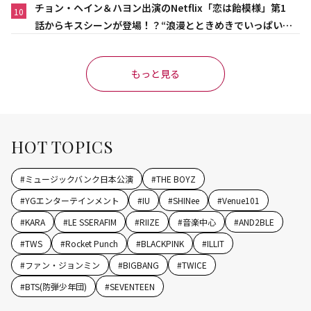
チョン・ヘイン＆ハヨン出演のNetflix「恋は飴模様」第1
10
話からキスシーンが登場！？“浪漫とときめきでいっぱいの
作品”
もっと見る
HOT TOPICS
#
ミュージックバンク日本公演
#
THE BOYZ
#
YGエンターテインメント
#
IU
#
SHINee
#
Venue101
#
KARA
#
LE SSERAFIM
#
RIIZE
#
音楽中心
#
AND2BLE
#
TWS
#
Rocket Punch
#
BLACKPINK
#
ILLIT
#
ファン・ジョンミン
#
BIGBANG
#
TWICE
#
BTS(防弾少年団)
#
SEVENTEEN