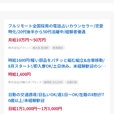
フルリモート全国採用の電話占いカウンセラー/恋愛
特化/20代後半から50代活躍中/経験者優遇
月給10万円～50万円
株式会社ピクシィ
栃木県 那須町
業務委託
時給1600円!軽い部品をパチッと組む組立&台車移動/
8月スタート!/即入寮OK/土日休み。未経験歓迎のシン
プルワークで月収32万円以上可能。北九州市八幡西
時給1,600円
区で新生活を始めよう
株式会社日輪九州ブロック
福岡県 北九州市
派遣社員
日勤の交通誘導/日払いOK/週1日～OK/在籍の8割が7
0歳以上/未経験歓迎
日給1万1,000円～1万3,000円