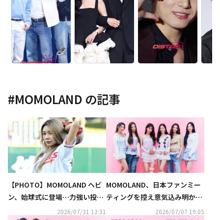
#
MOMOLAND
の記事
【PHOTO】MOMOLAND ヘビ
MOMOLAND、日本ファンミー
ン、始球式に登場…力強い投球
ティングを控え意気込み明かす
フォーム
「この瞬間だけをずっと待って
2026/07/31 12:31
2026/07/07 19:05