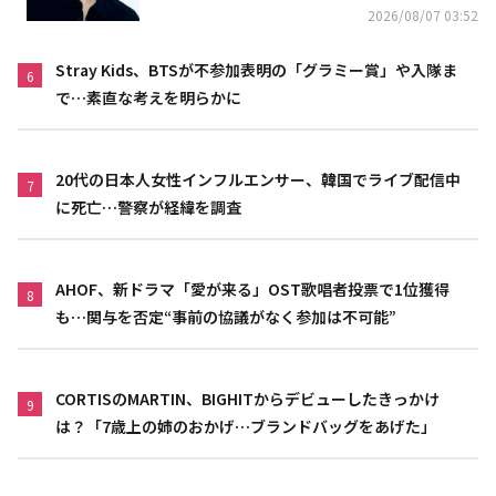
2026/08/07 03:52
Stray Kids、BTSが不参加表明の「グラミー賞」や入隊ま
6
で…素直な考えを明らかに
20代の日本人女性インフルエンサー、韓国でライブ配信中
7
に死亡…警察が経緯を調査
AHOF、新ドラマ「愛が来る」OST歌唱者投票で1位獲得
8
も…関与を否定“事前の協議がなく参加は不可能”
CORTISのMARTIN、BIGHITからデビューしたきっかけ
9
は？「7歳上の姉のおかげ…ブランドバッグをあげた」