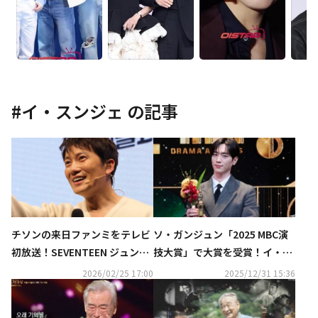
#
イ・スンジェ
の記事
チソンの来日ファンミをテレビ
ソ・ガンジュン「2025 MBC演
初放送！SEVENTEEN ジュン出
技大賞」で大賞を受賞！イ・ス
演バラエティ＆日本初放送ドラ
ンジェさんの受賞に“先生、愛
2026/02/25 17:00
2025/12/31 15:36
マも…3月の衛星劇場は見どこ
しています”
ろ満載