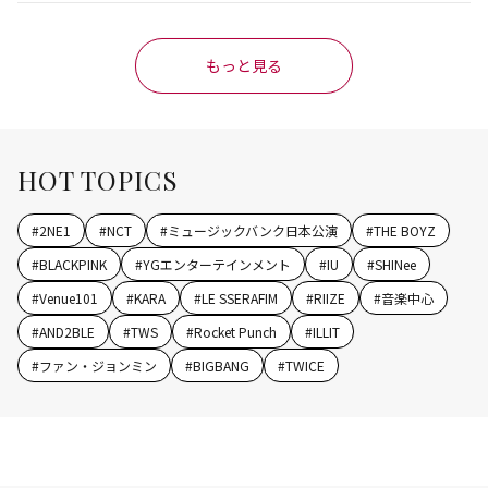
もっと見る
HOT TOPICS
#
2NE1
#
NCT
#
ミュージックバンク日本公演
#
THE BOYZ
#
BLACKPINK
#
YGエンターテインメント
#
IU
#
SHINee
#
Venue101
#
KARA
#
LE SSERAFIM
#
RIIZE
#
音楽中心
#
AND2BLE
#
TWS
#
Rocket Punch
#
ILLIT
#
ファン・ジョンミン
#
BIGBANG
#
TWICE