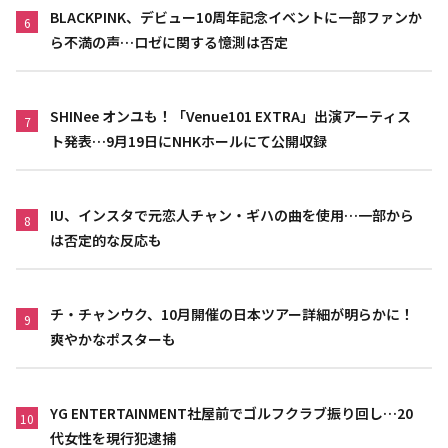
BLACKPINK、デビュー10周年記念イベントに一部ファンか
6
ら不満の声…ロゼに関する憶測は否定
SHINee オンユも！「Venue101 EXTRA」出演アーティス
7
ト発表…9月19日にNHKホールにて公開収録
IU、インスタで元恋人チャン・ギハの曲を使用…一部から
8
は否定的な反応も
チ・チャンウク、10月開催の日本ツアー詳細が明らかに！
9
爽やかなポスターも
YG ENTERTAINMENT社屋前でゴルフクラブ振り回し…20
10
代女性を現行犯逮捕