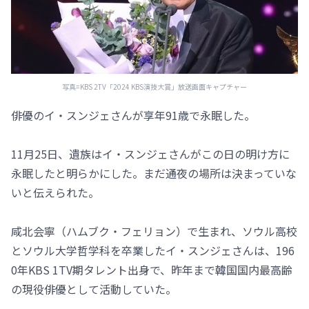
写真=KBS 2TV「2024 KBS演技大賞」放送画面キャプチャー
俳優のイ・スンジェさんが享年91歳で永眠した。
11月25日、遺族はイ・スンジェさんがこの日の明け方に
永眠したと明らかにした。まだ通夜の場所は決まっていな
いと伝えられた。
咸北会寧（ハムブク・フェリョン）で生まれ、ソウル高校
とソウル大学哲学科を卒業したイ・スンジェさんは、196
0年KBS 1TV期タレント出身で、昨年まで韓国国内最高齢
の現役俳優として活動していた。