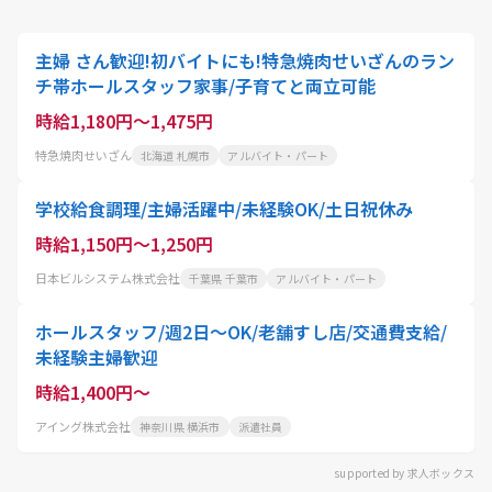
主婦 さん歓迎!初バイトにも!特急焼肉せいざんのラン
チ帯ホールスタッフ家事/子育てと両立可能
時給1,180円～1,475円
特急焼肉せいざん
北海道 札幌市
アルバイト・パート
学校給食調理/主婦活躍中/未経験OK/土日祝休み
時給1,150円～1,250円
日本ビルシステム株式会社
千葉県 千葉市
アルバイト・パート
ホールスタッフ/週2日〜OK/老舗すし店/交通費支給/
未経験主婦歓迎
時給1,400円～
アイング株式会社
神奈川県 横浜市
派遣社員
supported by 求人ボックス