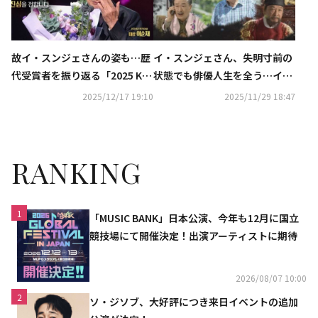
故イ・スンジェさんの姿も…歴
イ・スンジェさん、失明寸前の
代受賞者を振り返る「2025 KB
状態でも俳優人生を全う…イ・
S演技大賞」第2弾予告映像が公
スンギからイ・ソジンまで、温
2025/12/17 19:10
2025/11/29 18:47
開
かい共演エピソードを回想
RANKING
1
「MUSIC BANK」日本公演、今年も12月に国立
競技場にて開催決定！出演アーティストに期待
2026/08/07 10:00
2
ソ・ジソブ、大好評につき来日イベントの追加