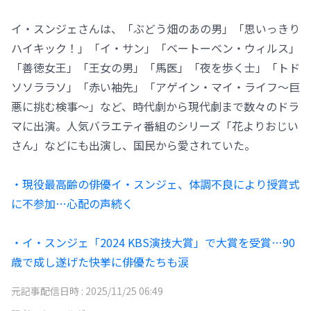
イ・スンジェさんは、「ぶどう畑のあの男」「思いっきり
ハイキック！」「イ・サン」「ベートーベン・ウィルス」
「善徳女王」「王女の男」「馬医」「夜を歩く士」「トド
ソソララソ」「赤い袖先」「アゲイン・マイ・ライフ～巨
悪に挑む検事～」など、時代劇から現代劇まで数々のドラ
マに出演。人気バラエティ番組のシリーズ「花よりおじい
さん」などにも出演し、国民から愛されていた。
・現役最高齢の俳優イ・スンジェ、体調不良により授賞式
に不参加…心配の声続く
・イ・スンジェ「2024 KBS演技大賞」で大賞を受賞…90
歳で成し遂げた快挙に俳優たちも涙
元記事配信日時 :
2025/11/25 06:49