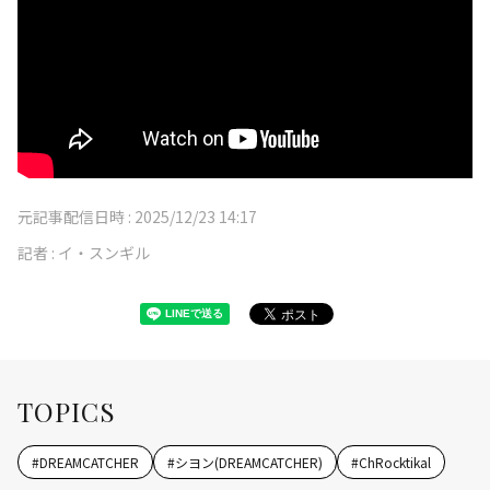
元記事配信日時 :
2025/12/23 14:17
記者 :
イ・スンギル
TOPICS
#
DREAMCATCHER
#
シヨン(DREAMCATCHER)
#
ChRocktikal