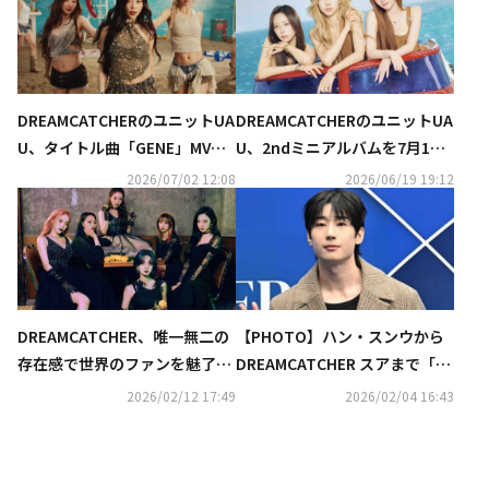
DREAMCATCHERのユニットUA
DREAMCATCHERのユニットUA
U、タイトル曲「GENE」MV公
U、2ndミニアルバムを7月1日
開…幻想的な夏の雰囲気に注目
にリリース！コンセプトフォト
2026/07/02 12:08
2026/06/19 19:12
公開
DREAMCATCHER、唯一無二の
【PHOTO】ハン・スンウから
存在感で世界のファンを魅了！
DREAMCATCHER スアまで「ソ
悪夢コンセプトで切り開いた新
ウルファッションウィーク」に
2026/02/12 17:49
2026/02/04 16:43
たな歴史
出席