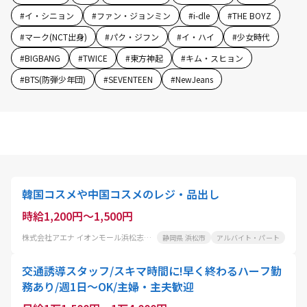
#
イ・シニョン
#
ファン・ジョンミン
#
i-dle
#
THE BOYZ
#
マーク(NCT出身)
#
パク・ジフン
#
イ・ハイ
#
少女時代
#
BIGBANG
#
TWICE
#
東方神起
#
キム・スヒョン
#
BTS(防弾少年団)
#
SEVENTEEN
#
NewJeans
韓国コスメや中国コスメのレジ・品出し
時給1,200円～1,500円
株式会社アエナ イオンモール浜松志都呂店
静岡県 浜松市
アルバイト・パート
交通誘導スタッフ/スキマ時間に!早く終わるハーフ勤
務あり/週1日～OK/主婦・主夫歓迎