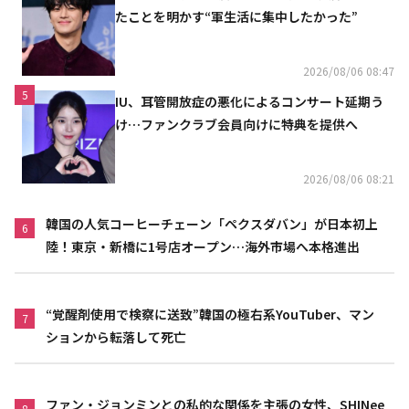
たことを明かす“軍生活に集中したかった”
2026/08/06 08:47
5
IU、耳管開放症の悪化によるコンサート延期う
け…ファンクラブ会員向けに特典を提供へ
2026/08/06 08:21
韓国の人気コーヒーチェーン「ペクスダバン」が日本初上
6
陸！東京・新橋に1号店オープン…海外市場へ本格進出
“覚醒剤使用で検察に送致”韓国の極右系YouTuber、マン
7
ションから転落して死亡
ファン・ジョンミンとの私的な関係を主張の女性、SHINee
8