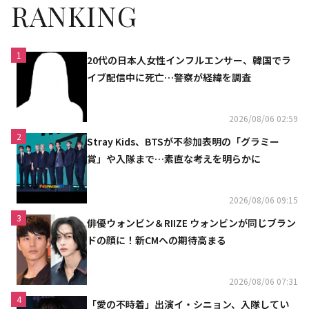
RANKING
1
20代の日本人女性インフルエンサー、韓国でラ
イブ配信中に死亡…警察が経緯を調査
2026/08/06 02:59
2
Stray Kids、BTSが不参加表明の「グラミー
賞」や入隊まで…素直な考えを明らかに
2026/08/06 09:15
3
俳優ウォンビン＆RIIZE ウォンビンが同じブラン
ドの顔に！新CMへの期待高まる
2026/08/06 07:31
4
「愛の不時着」出演イ・シニョン、入隊してい