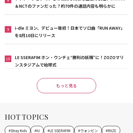
＆NCTのファンだった？約70件の通話内容も明らかに
i-dle ミヨン、デビュー後初！日本でソロ曲「RUN AWAY」
9
を8月10日にリリース
LE SSERAFIM ホン・ウンチェ“勝利の妖精”に！ZOZOマリ
10
ンスタジアムで始球式
もっと見る
HOT TOPICS
#
Stray Kids
#
IU
#
LE SSERAFIM
#
ウォンビン
#
RIIZE