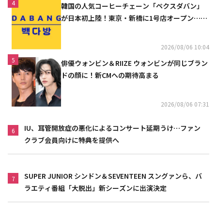
4
韓国の人気コーヒーチェーン「ペクスダバン」
が日本初上陸！東京・新橋に1号店オープン…海
外市場へ本格進出
2026/08/06 10:04
5
俳優ウォンビン＆RIIZE ウォンビンが同じブラン
ドの顔に！新CMへの期待高まる
2026/08/06 07:31
IU、耳管開放症の悪化によるコンサート延期うけ…ファン
6
クラブ会員向けに特典を提供へ
SUPER JUNIOR シンドン＆SEVENTEEN スングァンら、バ
7
ラエティ番組「大脱出」新シーズンに出演決定