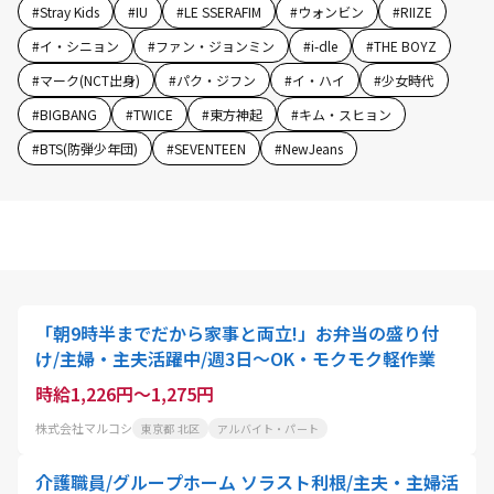
#
Stray Kids
#
IU
#
LE SSERAFIM
#
ウォンビン
#
RIIZE
#
イ・シニョン
#
ファン・ジョンミン
#
i-dle
#
THE BOYZ
#
マーク(NCT出身)
#
パク・ジフン
#
イ・ハイ
#
少女時代
#
BIGBANG
#
TWICE
#
東方神起
#
キム・スヒョン
#
BTS(防弾少年団)
#
SEVENTEEN
#
NewJeans
「朝9時半までだから家事と両立!」お弁当の盛り付
け/主婦・主夫活躍中/週3日～OK・モクモク軽作業
時給1,226円～1,275円
株式会社マルコシ
東京都 北区
アルバイト・パート
介護職員/グループホーム ソラスト利根/主夫・主婦活