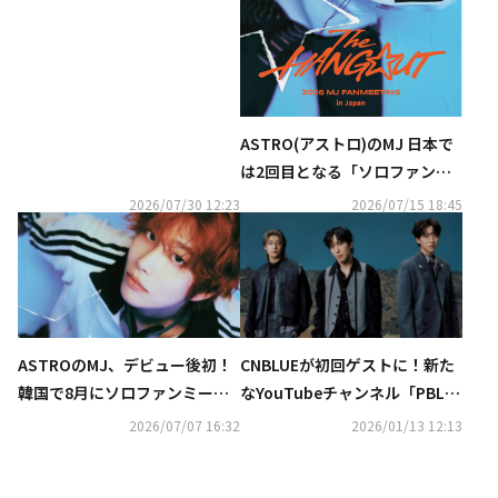
ース！スケジューラーが公開
ASTRO(アストロ)のMJ 日本で
は2回目となる「ソロファンミ
ーティング」を８月末に大阪・
2026/07/30 12:23
2026/07/15 18:45
東京で開催！
ASTROのMJ、デビュー後初！
CNBLUEが初回ゲストに！新た
韓国で8月にソロファンミーテ
なYouTubeチャンネル「PBLiv
ィングを開催決定
e」始動…K-POPのライブパフ
2026/07/07 16:32
2026/01/13 12:13
ォーマンスを配信