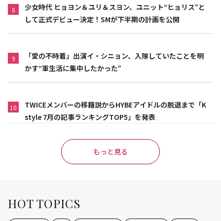
少女時代 ヒョヨン＆ユリ＆スヨン、ユニット“ヒョリス”と
8
して正式デビュー決定！SMが下半期の計画を公開
「愛の不時着」出演イ・シニョン、入隊していたことを明
9
かす“軍生活に集中したかった”
TWICEメンバーの移籍説からHYBEアイドルの脱退まで「K
10
style 7月の記事ランキングTOP5」を発表
もっと見る
HOT TOPICS